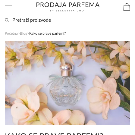
Početna
>
Blog
>
Kako se prave parfemi?
SlađanAi Asistent
Online
Zdravo, tu sam da Vam pomognem da 
poručite svoj omiljeni parfem danas ali i za 
sva ostala pitanja?