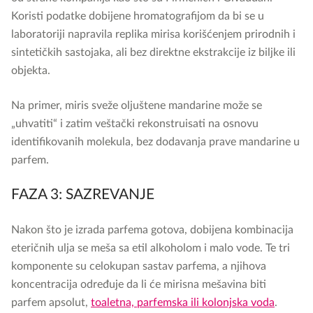
Koristi podatke dobijene hromatografijom da bi se u
laboratoriji napravila replika mirisa korišćenjem prirodnih i
sintetičkih sastojaka, ali bez direktne ekstrakcije iz biljke ili
objekta.
Na primer, miris sveže oljuštene mandarine može se
„uhvatiti“ i zatim veštački rekonstruisati na osnovu
identifikovanih molekula, bez dodavanja prave mandarine u
parfem.
FAZA 3: SAZREVANJE
Nakon što je izrada parfema gotova, dobijena kombinacija
eteričnih ulja se meša sa etil alkoholom i malo vode. Te tri
komponente su celokupan sastav parfema, a njihova
koncentracija određuje da li će mirisna mešavina biti
parfem apsolut,
toaletna, parfemska ili kolonjska voda
.