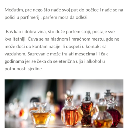
Međutim, pre nego što nađe svoj put do bočice i nađe se na
polici u parfimeriji, parfem mora da odleži.
Baš kao i dobra vina, što duže parfem stoji, postaje sve
kvalitetniji. Čuva se na hladnom i mračnom mestu, gde ne
može doći do kontaminacije ili dospeti u kontakt sa
vazduhom. Sazrevanje može trajati
mesecima ili čak
godinama
jer se čeka da se eterična ulja i alkohol u
potpunosti sjedine.