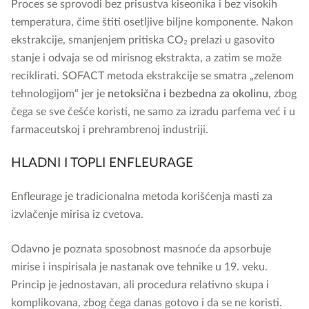
Proces se sprovodi bez prisustva kiseonika i bez visokih
temperatura, čime štiti osetljive biljne komponente. Nakon
ekstrakcije, smanjenjem pritiska CO₂ prelazi u gasovito
stanje i odvaja se od mirisnog ekstrakta, a zatim se može
reciklirati. SOFACT metoda ekstrakcije se smatra „zelenom
tehnologijom“ jer je
netoksična i bezbedna za okolinu
, zbog
čega se sve češće koristi, ne samo za izradu parfema već i u
farmaceutskoj i prehrambrenoj industriji.
HLADNI I TOPLI ENFLEURAGE
Enfleurage je tradicionalna metoda korišćenja masti za
izvlačenje mirisa iz cvetova.
Odavno je poznata sposobnost masnoće da apsorbuje
mirise i inspirisala je nastanak ove tehnike u 19. veku.
Princip je jednostavan, ali procedura relativno skupa i
komplikovana, zbog čega danas gotovo i da se ne koristi.