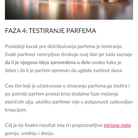
FAZA 4: TESTIRANJE PARFEMA
Poslednji korak pre distribuiranja parfema je testiranje.
Svaki parfimer nestrpljivo iščekuje ovaj dan jer tada saznaje
da li je njegova ideja sprovedena u delo
onako kako je
želeo i da li je parfem spreman da ugleda svetlost dana.
Ceo tim koji je učestvovao u stvaranju parfema ga testira i
po potrebi parfem prolazi kroz dodatne faze mešanja
eteričnih ulja, ukoliko parfimer nije u potpunosti zadovoljan
kreacijom.
Cilj je da finalni rezultat ima tri prepoznatljive
mirisne note
:
gornju, srednju i donju.