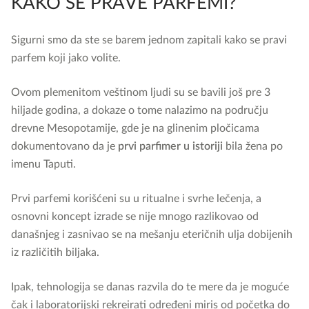
KAKO SE PRAVE PARFEMI?
Sigurni smo da ste se barem jednom zapitali kako se pravi
parfem koji jako volite.
Ovom plemenitom veštinom ljudi su se bavili još pre 3
hiljade godina, a dokaze o tome nalazimo na području
drevne Mesopotamije, gde je na glinenim pločicama
dokumentovano da je
prvi parfimer u istoriji
bila žena po
imenu Taputi.
Prvi parfemi korišćeni su u ritualne i svrhe lečenja, a
osnovni koncept izrade se nije mnogo razlikovao od
današnjeg i zasnivao se na mešanju eteričnih ulja dobijenih
iz različitih biljaka.
Ipak, tehnologija se danas razvila do te mere da je moguće
čak i laboratorijski rekreirati određeni miris od početka do