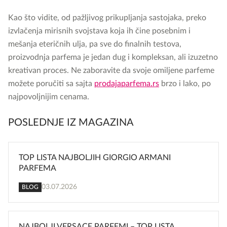
Kao što vidite, od pažljivog prikupljanja sastojaka, preko
izvlačenja mirisnih svojstava koja ih čine posebnim i
mešanja eteričnih ulja, pa sve do finalnih testova,
proizvodnja parfema je jedan dug i kompleksan, ali izuzetno
kreativan proces. Ne zaboravite da svoje omiljene parfeme
možete poručiti sa sajta
prodajaparfema.rs
brzo i lako, po
najpovoljnijim cenama.
POSLEDNJE IZ MAGAZINA
TOP LISTA NAJBOLJIH GIORGIO ARMANI
PARFEMA
03.07.2026
BLOG
NAJBOLJI VERSACE PARFEMI – TOP LISTA