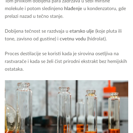
Tom prilikom dobijena para zadržava u sebi mirisne
molekule i potom sledinjeno
hlađenje
u kondenzatoru, gde
prelazi nazad u tečno stanje.
Dobijena tečnost se razdvaja u
etarsko ulje
(koje pluta ili
tone, zavisno od gustine) i
cvetnu vodu
(hidrolat).
Proces destilacije se koristi kada je sirovina osetljiva na
rastvarače i kada se želi čist prirodni ekstrakt bez hemijskih
ostataka.