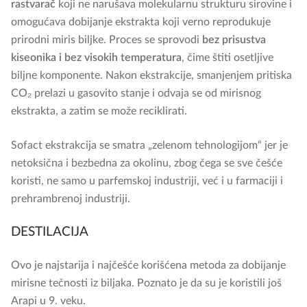
rastvarač
koji ne narušava molekularnu strukturu sirovine i
omogućava dobijanje ekstrakta koji verno reprodukuje
prirodni miris biljke. Proces se sprovodi
bez prisustva
kiseonika i bez visokih temperatura
, čime štiti osetljive
biljne komponente. Nakon ekstrakcije, smanjenjem pritiska
CO₂ prelazi u gasovito stanje i odvaja se od mirisnog
ekstrakta, a zatim se može reciklirati.
Sofact ekstrakcija se smatra „zelenom tehnologijom“ jer je
netoksična i bezbedna za okolinu, zbog čega se sve češće
koristi, ne samo u parfemskoj industriji, već i u farmaciji i
prehrambrenoj industriji.
DESTILACIJA
Ovo je najstarija i najčešće korišćena metoda za dobijanje
mirisne tečnosti iz biljaka. Poznato je da su je koristili još
Arapi u 9. veku.