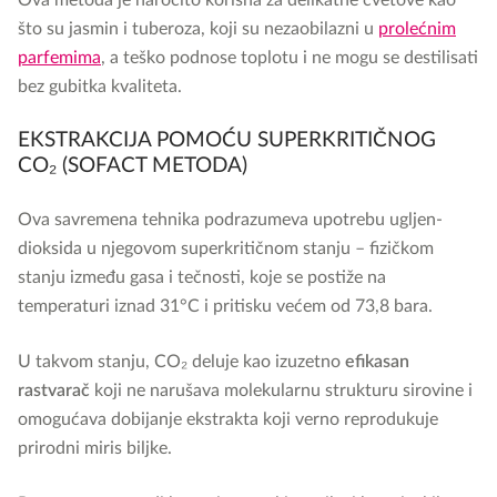
Ova metoda je naročito korisna za delikatne cvetove kao
što su jasmin i tuberoza, koji su nezaobilazni u
prolećnim
parfemima
, a teško podnose toplotu i ne mogu se destilisati
bez gubitka kvaliteta.
EKSTRAKCIJA POMOĆU SUPERKRITIČNOG
CO₂ (SOFACT METODA)
Ova savremena tehnika podrazumeva upotrebu ugljen-
dioksida u njegovom superkritičnom stanju – fizičkom
stanju između gasa i tečnosti, koje se postiže na
temperaturi iznad 31°C i pritisku većem od 73,8 bara.
U takvom stanju, CO₂ deluje kao izuzetno
efikasan
rastvarač
koji ne narušava molekularnu strukturu sirovine i
omogućava dobijanje ekstrakta koji verno reprodukuje
prirodni miris biljke.