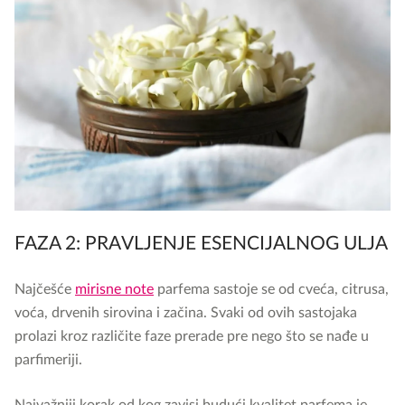
FAZA 2: PRAVLJENJE ESENCIJALNOG ULJA
Najčešće
mirisne note
parfema sastoje se od cveća, citrusa,
voća, drvenih sirovina i začina. Svaki od ovih sastojaka
prolazi kroz različite faze prerade pre nego što se nađe u
parfimeriji.
Najvažniji korak od kog zavisi budući kvalitet parfema je