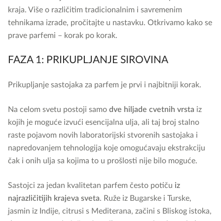
kraja. Više o različitim tradicionalnim i savremenim
tehnikama izrade, pročitajte u nastavku. Otkrivamo kako se
prave parfemi – korak po korak.
FAZA 1: PRIKUPLJANJE SIROVINA
Prikupljanje sastojaka za parfem je prvi i najbitniji korak.
Na celom svetu postoji samo
dve hiljade cvetnih vrsta
iz
kojih je moguće izvući esencijalna ulja, ali taj broj stalno
raste pojavom novih laboratorijski stvorenih sastojaka i
napredovanjem tehnologija koje omogućavaju ekstrakciju
čak i onih ulja sa kojima to u prošlosti nije bilo moguće.
Sastojci za jedan kvalitetan parfem često potiču
iz
najrazličitijih krajeva sveta
. Ruže iz Bugarske i Turske,
jasmin iz Indije, citrusi s Mediterana, začini s Bliskog istoka,