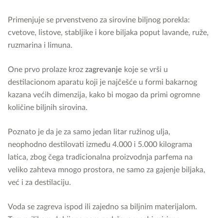
Primenjuje se prvenstveno za sirovine biljnog porekla:
cvetove, listove, stabljike i kore biljaka poput lavande, ruže,
ruzmarina i limuna.
One prvo prolaze kroz
zagrevanje
koje se vrši u
destilacionom aparatu koji je najčešće u formi bakarnog
kazana većih dimenzija, kako bi mogao da primi ogromne
količine biljnih sirovina.
Poznato je da je za samo jedan litar ružinog ulja,
neophodno destilovati između 4.000 i 5.000 kilograma
latica, zbog čega tradicionalna proizvodnja parfema na
veliko zahteva mnogo prostora, ne samo za gajenje biljaka,
već i za destilaciju.
Voda se zagreva ispod ili zajedno sa biljnim materijalom.