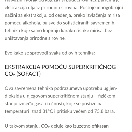
ekstrakcija ulja iz prirodnih sirovina. Postoje
mnogobrojni
načini
za ekstrakciju, od ceđenja, preko izvlačenja mirisa
pomoću alkohola, pa sve do sofisticiranih savremenih
tehnika koje samo kopiraju karakteristike mirisa, bez
uništavanja prirodne sirovine.
Evo kako se sprovodi svaka od ovih tehnika:
EKSTRAKCIJA POMOĆU SUPERKRITIČNOG
CO₂ (SOFACT)
Ova savremena tehnika podrazumeva upotrebu ugljen-
dioksida u njegovom superkritičnom stanju – fizičkom
stanju između gasa i tečnosti, koje se postiže na
temperaturi iznad 31°C i pritisku većem od 73,8 bara.
U takvom stanju, CO₂ deluje kao izuzetno
efikasan