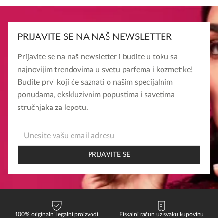
PRIJAVITE SE NA NAŠ NEWSLETTER
Prijavite se na naš newsletter i budite u toku sa
najnovijim trendovima u svetu parfema i kozmetike!
Budite prvi koji će saznati o našim specijalnim
ponudama, ekskluzivnim popustima i savetima
stručnjaka za lepotu.
EMAIL
EMAIL
EMAIL
PRIJAVITE SE
100% originalni legalni proizvodi
Fiskalni račun uz svaku kupovinu