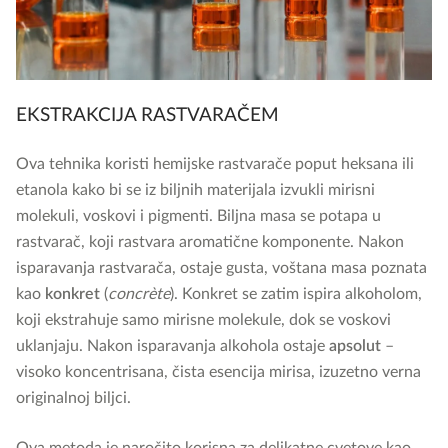
EKSTRAKCIJA RASTVARAČEM
Ova tehnika koristi hemijske rastvarače poput heksana ili
etanola kako bi se iz biljnih materijala izvukli mirisni
molekuli, voskovi i pigmenti. Biljna masa se potapa u
rastvarač, koji rastvara aromatične komponente. Nakon
isparavanja rastvarača, ostaje gusta, voštana masa poznata
kao
konkret
(
concrète
). Konkret se zatim ispira alkoholom,
koji ekstrahuje samo mirisne molekule, dok se voskovi
uklanjaju. Nakon isparavanja alkohola ostaje
apsolut
–
visoko koncentrisana, čista esencija mirisa, izuzetno verna
originalnoj biljci.