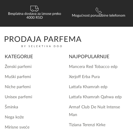
Besplatna dostava za iznose preko
Mogućnost porudžbine telefonom
4000 RSD
KATEGORIJE
NAJPOPULARNIJE
Ženski parfemi
Mancera Red Tobacco edp
Muški parfemi
Xerjoff Erba Pura
Niche parfemi
Lattafa Khamrah edp
Unisex parfemi
Lattafa Khamrah Qahwa edp
Šminka
Armaf Club De Nuit Intense
Man
Nega kože
Tiziana Terenzi Kirke
Mirisne sveće