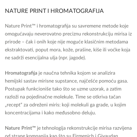
NATURE PRINT I HROMATOGRAFIJA
Nature Print™ i hromatografija su savremene metode koje
omogućavaju neverovatno preciznu rekonstrukciju mirisa iz
prirode – čak i onih koje nije moguće klasičnim metodama
ekstraktovati, poput mora, kože, prašine, kiše ili voćke koja
ne sadrži esencijalna ulja (npr. jagode).
Hromatografija
je naučna tehnika kojom se analizira
hemijski sastav mirisne supstance, najčešće pomoću gasa.
Postupak funkcioniše tako što se uzme uzorak, a zatim
razloži na pojedinačne molekule. Time se otkriva tačan
„recept“ za odreženi miris: koji molekuli ga grade, u kojim
koncentracijama i kako međusobno deluju.
Nature Print™
je tehnologija rekonstrukcije mirisa razvijena
od strane kompanija kao što su Firmenich i Givaudan.