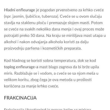
Hladni enfleurage
je pogodan prvenstveno za krhko cveće
(npr. jasmin, ljubičice, tuberoza). Cveće se u ovom slučaju
stavlja na staklenu ploču i premazuje slojem masti. Potom
se cveće na svakih nekoliko dana menja i ovaj proces može
potrajati preko 50 dana. Na kraju se mirišljava mast utapa u
alkohol i nakon odvajanja alkohola koristi za dalju
proizvodnju parfema i kozmetičkih preparata.
Kod hladnog se koristi sobna temperatura, dok se kod
toplog enfleurage-a
mast blago zagreva da bi brže upila
miris. Razblažuje se i vodom, a cveće se sa njom meša u
velikom koritu, zbog čega je ova metoda u prošlosti
korišćena za manje krhko cveće.
FRAKCINACIJA