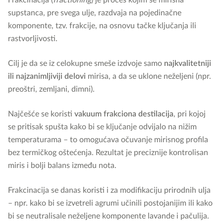
Frakcinacija (
fractioning
) je proces kojim se mirisna
supstanca, pre svega ulje, razdvaja na pojedinačne
komponente, tzv. frakcije, na osnovu tačke ključanja ili
rastvorljivosti.
Cilj je da se iz celokupne smeše izdvoje samo
najkvalitetniji
ili najzanimljiviji delovi
mirisa, a da se uklone neželjeni (npr.
preoštri, zemljani, dimni).
Najčešće se koristi
vakuum frakciona destilacija
, pri kojoj
se pritisak spušta kako bi se ključanje odvijalo na nižim
temperaturama – to omogućava očuvanje mirisnog profila
bez termičkog oštećenja. Rezultat je preciznije kontrolisan
miris i bolji balans između nota.
Frakcinacija se danas koristi i za modifikaciju prirodnih ulja
– npr. kako bi se izvetreli agrumi učinili postojanijim ili kako
bi se neutralisale neželjene komponente lavande i pačulija.