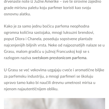
drvenaste note iz Južne Amerike – sve te sirovine zajedno
grade mirisnu paletu koju parfimer koristi kao svoju
osnovnu alatku.
Kako je za samo jednu bočicu parfema neophodna
ogromna količina sastojaka, mnogi luksuzni brendovi,
poput Diora i Chanela, poseduju sopstvene plantaže
najcenjenijih biljnih vrsta. Neke od najpoznatijih nalaze se u
Grasu, malom gradiću u južnoj Francuskoj koji se s
razlogom naziva
svetskom prestonicom parfema
.
U Grasu se već vekovima uzgajaju cveće i aromatične biljke
za parfemsku industriju, a mnogi parfimeri se školuju
upravo tamo kako bi naučili drevnu umetnost mirisa u
njenom najautentičnijem obliku.