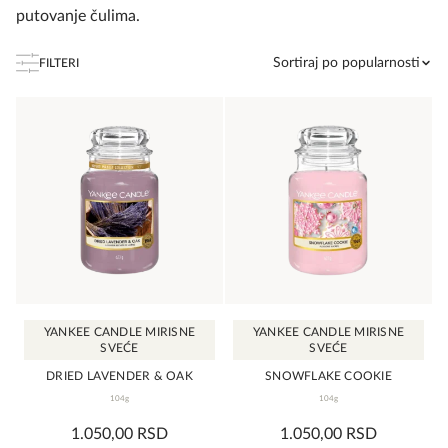
putovanje čulima.
Sortiraj po popularnosti
FILTERI
YANKEE CANDLE MIRISNE
YANKEE CANDLE MIRISNE
SVEĆE
SVEĆE
DRIED LAVENDER & OAK
SNOWFLAKE COOKIE
104g
104g
0,0
0,0
1.050,00
RSD
1.050,00
RSD