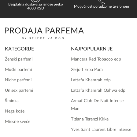
Besplatna dostava za iznose preko
Mogućnost porudžbine telefonom
4000 RSD
KATEGORIJE
NAJPOPULARNIJE
Ženski parfemi
Mancera Red Tobacco edp
Muški parfemi
Xerjoff Erba Pura
Niche parfemi
Lattafa Khamrah edp
Unisex parfemi
Lattafa Khamrah Qahwa edp
Šminka
Armaf Club De Nuit Intense
Man
Nega kože
Tiziana Terenzi Kirke
Mirisne sveće
Yves Saint Laurent Libre Intense