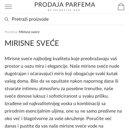
SlađanAi Asistent
Početna
>
Mirisne sveće
Online
MIRISNE SVEĆE
Zdravo, tu sam da Vam pomognem da 
Mirisne sveće najboljeg kvaliteta koje preobražavaju vaš
poručite svoj omiljeni parfem danas ali i za 
prostor u oazu mira i elegancije. Naše mirisne sveće nude
sva ostala pitanja?
dugotrajan i očaravajući miris koji obogaćuje svaki kutak
vašeg doma. Bilo da se opuštate nakon napornog dana ili
stvarate intimnu atmosferu za posebne trenutke, naše
sveće donose luksuz i sofisticiranost u svaku priliku.
Izrađene od najkvalitetnijeg voska u kombinaciji sa
prirodnim esencijalnim uljima, one su ne samo predivne na
oko već i blagotvorne za vaše okruženje. Poručite već
danas i pustite da vas naše mirisne sveće vode na