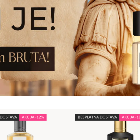
 DOSTAVA
AKCIJA
−12%
BESPLATNA DOSTAVA
AKCIJA
−1