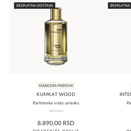
ima
BESPLATNA DOSTAVA
BESPLATNA
više
varijanti.
Opcije
mogu
biti
izabrane
na
stranici
proizvoda.
MANCERA PARFEMI
KUMKAT WOOD
INTE
Parfemska voda uniseks
Pa
120ml tester
0,0
8.890,00
RSD
rating