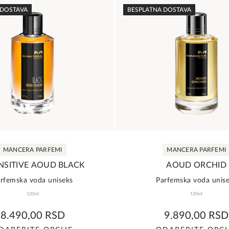
ima
ima
 DOSTAVA
BESPLATNA DOSTAVA
više
više
varijanti.
varijanti.
Opcije
Opcije
mogu
mogu
biti
biti
izabrane
izabrane
na
na
stranici
stranici
proizvoda.
proizvod
MANCERA PARFEMI
MANCERA PARFEMI
NSITIVE AOUD BLACK
AOUD ORCHID
rfemska voda uniseks
Parfemska voda unis
120ml
120ml
0,0
0,0
8.490,00
RSD
9.890,00
RSD
rating
rating