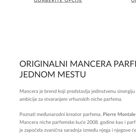
ODABERITE OPCIJE
O
Ovaj
proizvod
ima
više
varijanti.
Opcije
mogu
ORIGINALNI MANCERA PARF
biti
izabrane
JEDNOM MESTU
na
stranici
Mancera je brend koji predstavlja jedinstvenu sinergiju 
proizvoda.
ambicije za stvaranjem vrhunskih niche parfema.
Poznati međunarodni kreator parfema,
Pierre Montale
Mancera niche parfemske kuće 2008. godine kao i pa
je započela zvanična saradnja između njega i njegove ć