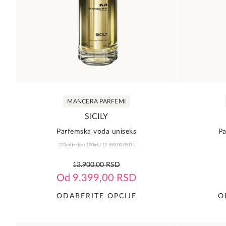
MANCERA PARFEMI
SICILY
Parfemska voda uniseks
Pa
120ml tester
(
120ml /
11.590,00
RSD
)
0,0
13.900,00
RSD
rating
Od
9.399,00
RSD
ODABERITE OPCIJE
O
Ovaj
proizvod