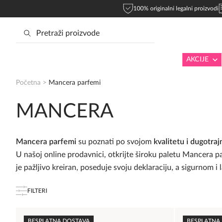
100% originalni legalni proizvodi
AKCIJE
Početna
>
Mancera parfemi
MANCERA
Mancera parfemi
su poznati po svojom
kvalitetu i dugotraj
U našoj online prodavnici, otkrijte široku paletu Mancera 
je pažljivo kreiran, poseduje svoju deklaraciju, a sigurnom 
FILTERI
BESPLATNA DOSTAVA
BESPLATNA