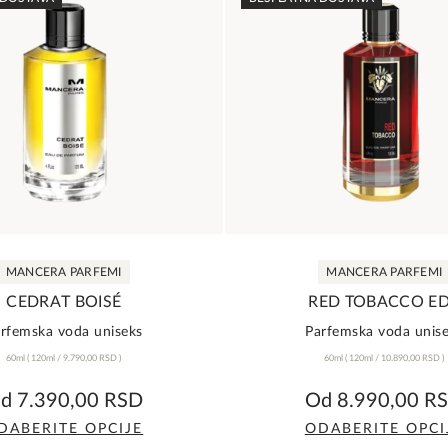
MANCERA PARFEMI
MANCERA PARFEMI
CEDRAT BOISÉ
RED TOBACCO E
rfemska voda uniseks
Parfemska voda unis
60ml
(
120ml /
9.790,00
RSD
)
60ml
(
120ml /
10.890,00
RSD
)
0,0
5,0
Od
7.390,00
RSD
Od
8.990,00
R
rating
rating
DABERITE OPCIJE
ODABERITE OPCI