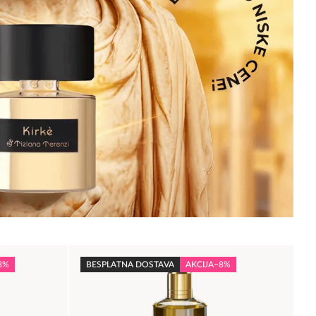
8%
BESPLATNA DOSTAVA
AKCIJA
−8%