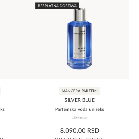
ima
BESPLATNA DOSTAVA
više
varijanti.
Opcije
mogu
biti
izabrane
na
stranici
a.
proizvoda.
MANCERA PARFEMI
SILVER BLUE
eks
Parfemska voda uniseks
120ml tester
0,0
8.090,00
RSD
rating