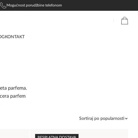
Mogućnost porudžbine telefonom
OG
KONTAKT
sveta parfema.
ncera parfem
!
Sortiraj po popularnosti
BESPLATNA DOSTAVA