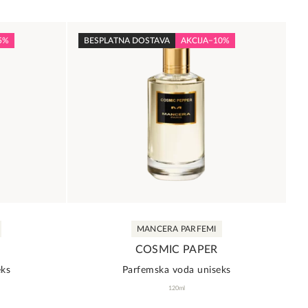
Ovaj
proizvod
ima
5%
BESPLATNA DOSTAVA
AKCIJA
−10%
više
varijanti.
Opcije
mogu
biti
izabrane
na
stranici
a.
proizvoda.
MANCERA PARFEMI
COSMIC PAPER
eks
Parfemska voda uniseks
120ml
0,0