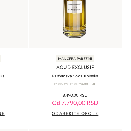
MANCERA PARFEMI
AOUD EXCLUSIF
eks
Parfemska voda uniseks
120ml tester
(
120ml /
9.890,00
RSD
)
0,0
8.490,00
RSD
rating
Od
7.790,00
RSD
JE
ODABERITE OPCIJE
Ovaj
proizvod