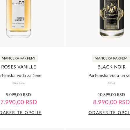
MANCERA PARFEMI
MANCERA PARFEMI
ROSES VANILLE
BLACK NOIR
rfemska voda za žene
Parfemska voda unis
120ml tester
120ml
0,0
0,0
9.099,00
RSD
10.899,00
RSD
rating
rating
7.990,00
RSD
8.990,00
RSD
DABERITE OPCIJE
ODABERITE OPCI
Ovaj
Ovaj
proizvod
proizvod