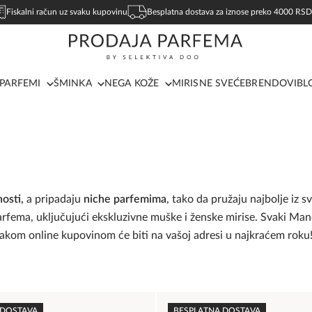
Fiskalni račun uz svaku kupovinu
Besplatna dostava za iznose preko 4000 RSD
PARFEMI
ŠMINKA
NEGA KOŽE
MIRISNE SVEĆE
BRENDOVI
BL
nosti,
a pripadaju
niche parfemima
, tako da pružaju najbolje iz 
parfema, uključujući ekskluzivne muške i ženske mirise. Svaki Ma
i lakom online kupovinom će biti na vašoj adresi u najkraćem roku
 DOSTAVA
BESPLATNA DOSTAVA