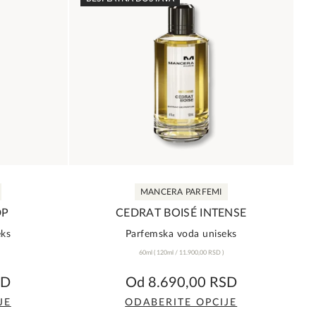
MANCERA PARFEMI
DP
CEDRAT BOISÉ INTENSE
eks
Parfemska voda uniseks
60ml
(
120ml /
11.900,00
RSD
)
5,0
SD
Od
8.690,00
RSD
rating
JE
ODABERITE OPCIJE