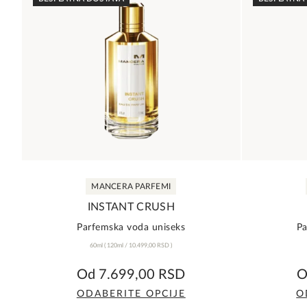
MANCERA PARFEMI
INSTANT CRUSH
Parfemska voda uniseks
Pa
60ml
(
120ml /
10.499,00
RSD
)
0,0
Od
7.699,00
RSD
rating
ODABERITE OPCIJE
O