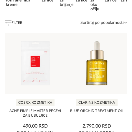
tonirane
lica
za lice
za
za lice
za
za lice
za lic
kreme
brijanje
oko
očiju
Sortiraj po popularnosti
FILTERI
COSRX KOZMETIKA
CLARINS KOZMETIKA
ACNE PIMPLE MASTER PEČEVI
BLUE ORCHID TREATMENT OIL
ZA BUBULJICE
0,0
0,0
490,00
RSD
2.790,00
RSD
rating
rating