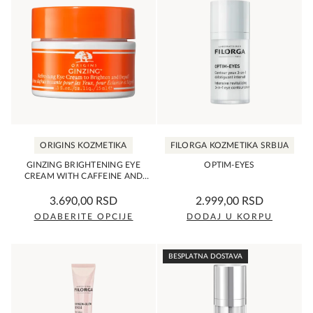
ORIGINS KOZMETIKA
FILORGA KOZMETIKA SRBIJA
GINZING BRIGHTENING EYE
OPTIM-EYES
CREAM WITH CAFFEINE AND
GINSENG
0,0
0,0
3.690,00
RSD
2.999,00
RSD
rating
rating
ODABERITE OPCIJE
DODAJ U KORPU
Ovaj
proizvod
BESPLATNA DOSTAVA
ima
više
varijanti.