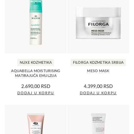
NUXE KOZMETIKA
FILORGA KOZMETIKA SRBIJA
AQUABELLA MOISTURISING
MESO MASK
MATIRAJUĆA EMULZIJA
0,0
0,0
2.690,00
RSD
4.399,00
RSD
rating
rating
DODAJ U KORPU
DODAJ U KORPU