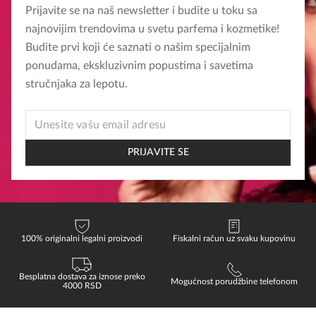
Prijavite se na naš newsletter i budite u toku sa
biti
najnovijim trendovima u svetu parfema i kozmetike!
izabrane
Budite prvi koji će saznati o našim specijalnim
na
ponudama, ekskluzivnim popustima i savetima
stranici
stručnjaka za lepotu.
proizvoda.
EMAIL
*
EMAIL
PRIJAVITE SE
100% originalni legalni proizvodi
Fiskalni račun uz svaku kupovinu
Besplatna dostava za iznose preko
Mogućnost porudžbine telefonom
4000 RSD