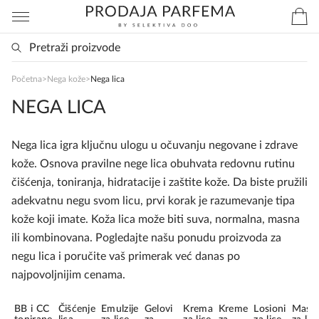
Početna
>
Nega kože
>
Nega lica
SlađanAi Asistent
NEGA LICA
Online
Nega lica igra ključnu ulogu u očuvanju negovane i zdrave
Zdravo, tu sam da Vam pomognem da 
kože. Osnova pravilne nege lica obuhvata redovnu rutinu
poručite svoj omiljeni parfem danas ali i za 
čišćenja, toniranja, hidratacije i zaštite kože. Da biste pružili
sva ostala pitanja?
adekvatnu negu svom licu, prvi korak je razumevanje tipa
kože koji imate. Koža lica može biti suva, normalna, masna
ili kombinovana. Pogledajte našu ponudu proizvoda za
negu lica i poručite vaš primerak već danas po
najpovoljnijim cenama.
BB i CC
Čišćenje
Emulzije
Gelovi
Krema
Kreme
Losioni
Mask