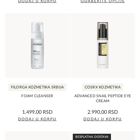
DODAJ U KORPU
ODABERITE OPCIJE
Ovaj
proizvod
ima
više
varijanti.
Opcije
mogu
biti
izabrane
na
FILORGA KOZMETIKA SRBIJA
COSRX KOZMETIKA
stranici
proizvoda.
FOAM CLEANSER
ADVANCED SNAIL PEPTIDE EYE
CREAM
0,0
0,0
1.499,00
RSD
2.990,00
RSD
rating
rating
DODAJ U KORPU
DODAJ U KORPU
BESPLATNA DOSTAVA