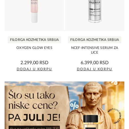
Opcije
mogu
biti
izabrane
na
FILORGA KOZMETIKA SRBIJA
FILORGA KOZMETIKA SRBIJA
stranici
proizvoda.
OXYGEN GLOW EYES
NCEF-INTENSIVE SERUM ZA
LICE
0,0
0,0
2.299,00
RSD
6.399,00
RSD
rating
rating
DODAJ U KORPU
DODAJ U KORPU