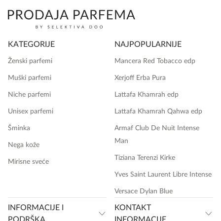
KATEGORIJE
NAJPOPULARNIJE
Ženski parfemi
Mancera Red Tobacco edp
Muški parfemi
Xerjoff Erba Pura
Niche parfemi
Lattafa Khamrah edp
Unisex parfemi
Lattafa Khamrah Qahwa edp
Šminka
Armaf Club De Nuit Intense
Man
Nega kože
Tiziana Terenzi Kirke
Mirisne sveće
Yves Saint Laurent Libre Intense
Versace Dylan Blue
INFORMACIJE I
KONTAKT
PODRŠKA
INFORMACIJE