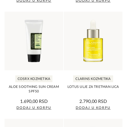
DODAJ U KORPU
DODAJ U KORPU
COSRX KOZMETIKA
CLARINS KOZMETIKA
ALOE SOOTHING SUN CREAM
LOTUS ULJE ZA TRETMAN LICA
SPF50
0,0
0,0
1.690,00
RSD
2.790,00
RSD
rating
rating
DODAJ U KORPU
DODAJ U KORPU