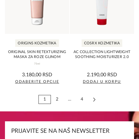
ORIGINS KOZMETIKA
COSRX KOZMETIKA
ORIGINAL SKIN RETEXTURIZING
AC COLLECTION LIGHTWEIGHT
MASKA ZA ROZE GLINOM
SOOTHING MOISTURIZER 2.0
75ml
0,0
0,0
3.180,00
RSD
2.190,00
RSD
rating
rating
ODABERITE OPCIJE
DODAJ U KORPU
Ovaj
proizvod
1
2
…
4
ima
više
varijanti.
Opcije
PRIJAVITE SE NA NAŠ NEWSLETTER
mogu