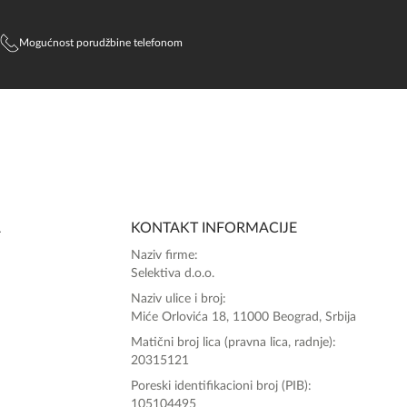
Mogućnost porudžbine telefonom
SlađanAi Asistent
Online
A
KONTAKT INFORMACIJE
Zdravo, tu sam da Vam pomognem da 
Naziv firme:
poručite svoj omiljeni parfem danas ali i za 
Selektiva d.o.o.
sva ostala pitanja?
Naziv ulice i broj:
Miće Orlovića 18, 11000 Beograd, Srbija
Matični broj lica (pravna lica, radnje):
20315121
Poreski identifikacioni broj (PIB):
105104495