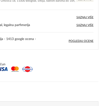
e Orlovića 18, 11000 Beograd, Srbija, radnim danima do 16h,
SAZNAJ VIŠE
l, legalna parfimerija
SAZNAJ VIŠE
ija - 1413 google ocena -
POGLEDAJ OCENE
5,0
rating
ačun