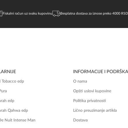
Fiskalni račun uz svaku kupovinu
Besplatna dostava za iznose preko 4000 RSD
ARNIJE
INFORMACIJE I PODRŠK
 Tobacco edp
O nama
Pura
Opšti uslovi kupovine
mrah edp
Politika privatnosti
mrah Qahwa edp
Lično preuzimanje artikla
De Nuit Intense Man
Dostava