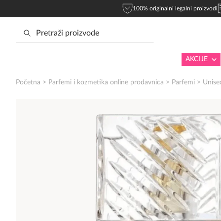
100% originalni legalni proizvodi
AKCIJE
Početna
>
Parfemi i kozmetika online prodavnica
>
Parfemi
>
Unise