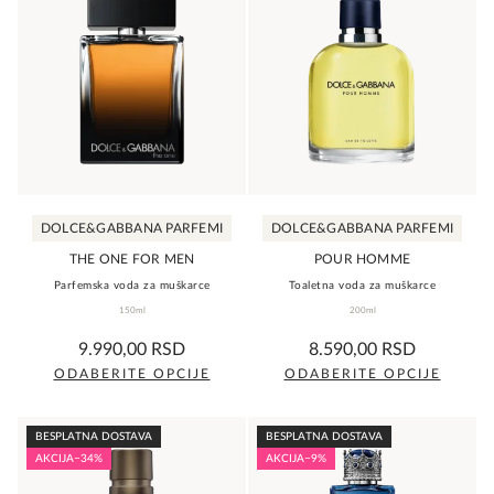
ima
ima
više
više
varijanti.
varijanti.
Opcije
Opcije
mogu
mogu
biti
biti
izabrane
izabrane
na
na
DOLCE&GABBANA PARFEMI
DOLCE&GABBANA PARFEMI
stranici
stranici
proizvoda.
proizvoda.
THE ONE FOR MEN
POUR HOMME
Parfemska voda za muškarce
Toaletna voda za muškarce
150ml
200ml
0,0
0,0
9.990,00
RSD
8.590,00
RSD
rating
rating
ODABERITE OPCIJE
ODABERITE OPCIJE
Ovaj
Ovaj
proizvod
proizvod
BESPLATNA DOSTAVA
BESPLATNA DOSTAVA
ima
ima
AKCIJA
−34%
AKCIJA
−9%
više
više