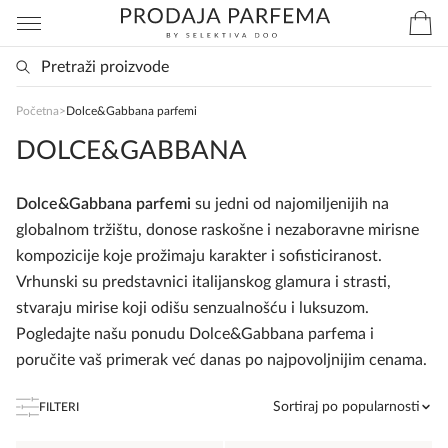
Početna
>
Dolce&Gabbana parfemi
SlađanAi Asistent
DOLCE&GABBANA
Online
Dolce&Gabbana parfemi
su jedni od najomiljenijih na
Zdravo, tu sam da Vam pomognem da 
globalnom tržištu, donose raskošne i nezaboravne mirisne
poručite svoj omiljeni parfem danas ali i za 
kompozicije koje prožimaju karakter i sofisticiranost.
sva ostala pitanja?
Vrhunski su predstavnici italijanskog glamura i strasti,
stvaraju mirise koji odišu senzualnošću i luksuzom.
Pogledajte našu ponudu Dolce&Gabbana parfema i
poručite vaš primerak već danas po najpovoljnijim cenama.
Sortiraj po popularnosti
FILTERI