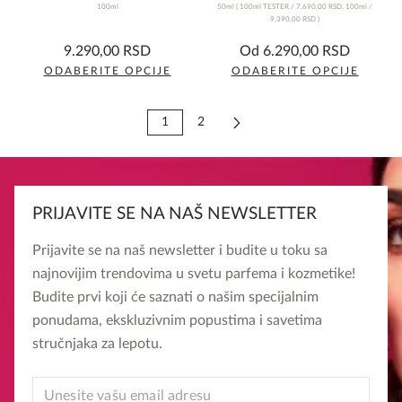
100ml
50ml
(
100ml TESTER /
7.690,00
RSD
,
100ml /
9.390,00
RSD
)
0,0
0,0
9.290,00
RSD
Od
6.290,00
RSD
rating
rating
ODABERITE OPCIJE
ODABERITE OPCIJE
Ovaj
Ovaj
proizvod
proizvod
1
2
ima
ima
više
više
varijanti.
varijanti.
Opcije
Opcije
PRIJAVITE SE NA NAŠ NEWSLETTER
mogu
mogu
Prijavite se na naš newsletter i budite u toku sa
biti
biti
najnovijim trendovima u svetu parfema i kozmetike!
izabrane
izabrane
Budite prvi koji će saznati o našim specijalnim
na
na
ponudama, ekskluzivnim popustima i savetima
stranici
stranici
stručnjaka za lepotu.
proizvoda.
proizvoda.
EMAIL