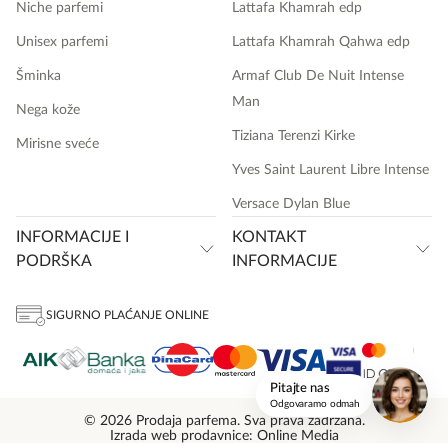
Niche parfemi
Lattafa Khamrah edp
Unisex parfemi
Lattafa Khamrah Qahwa edp
Šminka
Armaf Club De Nuit Intense
Man
Nega kože
Tiziana Terenzi Kirke
Mirisne sveće
Yves Saint Laurent Libre Intense
Versace Dylan Blue
INFORMACIJE I
KONTAKT
PODRŠKA
INFORMACIJE
onlinemedia.rs
SIGURNO PLAĆANJE ONLINE
Pitajte nas
Odgovaramo odmah
© 2026 Prodaja parfema. Sva prava zadržana.
Izrada web prodavnice: Online Media