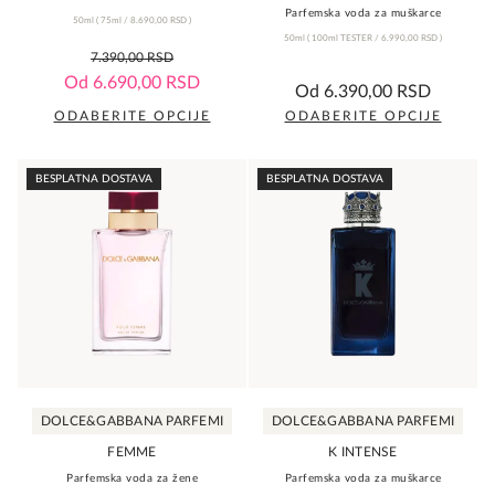
Parfemska voda za muškarce
50ml
(
75ml /
8.690,00
RSD
)
50ml
(
100ml TESTER /
6.990,00
RSD
)
0,0
7.390,00
RSD
rating
0,0
Od
6.690,00
RSD
Od
6.390,00
RSD
rating
ODABERITE OPCIJE
ODABERITE OPCIJE
Ovaj
Ovaj
proizvod
proizvod
BESPLATNA DOSTAVA
BESPLATNA DOSTAVA
ima
ima
više
više
varijanti.
varijanti.
Opcije
Opcije
mogu
mogu
biti
biti
izabrane
izabrane
na
na
DOLCE&GABBANA PARFEMI
DOLCE&GABBANA PARFEMI
stranici
stranici
proizvoda.
proizvoda.
FEMME
K INTENSE
Parfemska voda za žene
Parfemska voda za muškarce