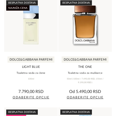
BESPLATNA DOSTAVA
BESPLATNA DOSTAVA
NAJNIŽA CENA
DOLCE&GABBANA PARFEMI
DOLCE&GABBANA PARFEMI
LIGHT BLUE
THE ONE
Toaletna voda za žene
Toaletna voda za muškarce
100ml
50ml
(
100ml /
7.490,00
RSD
,
150ml /
9.190,00
RSD
)
0,0
0,0
7.790,00
RSD
Od
5.490,00
RSD
rating
rating
ODABERITE OPCIJE
ODABERITE OPCIJE
Ovaj
Ovaj
proizvod
proizvod
BESPLATNA DOSTAVA
BESPLATNA DOSTAVA
ima
ima