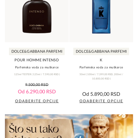
varijanti.
varijanti.
Opcije
Opcije
mogu
mogu
biti
biti
izabrane
izabrane
na
na
DOLCE&GABBANA PARFEMI
DOLCE&GABBANA PARFEMI
stranici
stranici
proizvoda.
proizvoda.
POUR HOMME INTENSO
K
Parfemska voda za muškarce
Parfemska voda za muškarce
125ml TESTER
(
125ml /
7.590,00
RSD
)
50ml
(
100ml /
7.399,00
RSD
,
200ml /
10.800,00
RSD
)
0,0
9.500,00
RSD
rating
5,0
Od
6.290,00
RSD
Od
5.890,00
RSD
rating
ODABERITE OPCIJE
ODABERITE OPCIJE
Ovaj
Ovaj
proizvod
proizvod
ima
ima
više
više