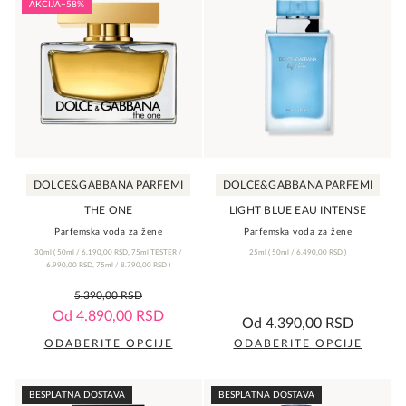
AKCIJA
−58%
više
više
varijanti.
varijanti.
Opcije
Opcije
mogu
mogu
biti
biti
izabrane
izabrane
na
na
DOLCE&GABBANA PARFEMI
DOLCE&GABBANA PARFEMI
stranici
stranici
proizvoda.
proizvoda.
THE ONE
LIGHT BLUE EAU INTENSE
Parfemska voda za žene
Parfemska voda za žene
30ml
(
50ml /
6.190,00
RSD
,
75ml TESTER /
25ml
(
50ml /
6.490,00
RSD
)
6.990,00
RSD
,
75ml /
8.790,00
RSD
)
0,0
5.390,00
RSD
rating
0,0
Od
4.890,00
RSD
Od
4.390,00
RSD
rating
ODABERITE OPCIJE
ODABERITE OPCIJE
Ovaj
Ovaj
proizvod
proizvod
BESPLATNA DOSTAVA
BESPLATNA DOSTAVA