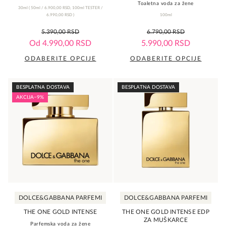
Toaletna voda za žene
30ml
(
50ml /
6.900,00
RSD
,
100ml TESTER /
6.990,00
RSD
)
100ml
0,0
0,0
5.390,00
RSD
6.790,00
RSD
rating
rating
Od
4.990,00
RSD
5.990,00
RSD
ODABERITE OPCIJE
ODABERITE OPCIJE
Ovaj
Ovaj
proizvod
proizvod
BESPLATNA DOSTAVA
BESPLATNA DOSTAVA
ima
ima
AKCIJA
−9%
više
više
varijanti.
varijanti.
Opcije
Opcije
mogu
mogu
biti
biti
izabrane
izabrane
na
na
DOLCE&GABBANA PARFEMI
DOLCE&GABBANA PARFEMI
stranici
stranici
proizvoda.
proizvoda.
THE ONE GOLD INTENSE
THE ONE GOLD INTENSE EDP
ZA MUŠKARCE
Parfemska voda za žene