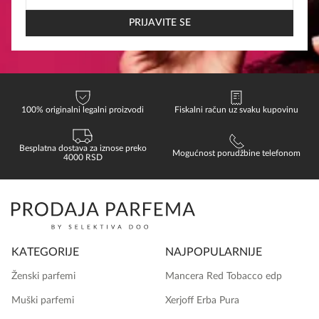
EMAIL
EMAIL
PRIJAVITE SE
100% originalni legalni proizvodi
Fiskalni račun uz svaku kupovinu
Besplatna dostava za iznose preko
Mogućnost porudžbine telefonom
4000 RSD
KATEGORIJE
NAJPOPULARNIJE
Ženski parfemi
Mancera Red Tobacco edp
Muški parfemi
Xerjoff Erba Pura