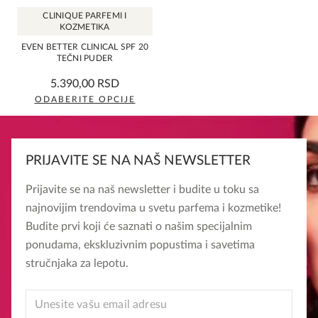
CLINIQUE PARFEMI I
KOZMETIKA
EVEN BETTER CLINICAL SPF 20
TEČNI PUDER
5,0
5.390,00
RSD
rating
ODABERITE OPCIJE
Ovaj
proizvod
ima
PRIJAVITE SE NA NAŠ NEWSLETTER
više
varijanti.
Prijavite se na naš newsletter i budite u toku sa
Opcije
najnovijim trendovima u svetu parfema i kozmetike!
mogu
Budite prvi koji će saznati o našim specijalnim
biti
ponudama, ekskluzivnim popustima i savetima
izabrane
stručnjaka za lepotu.
na
stranici
EMAIL
EMAIL
proizvoda.