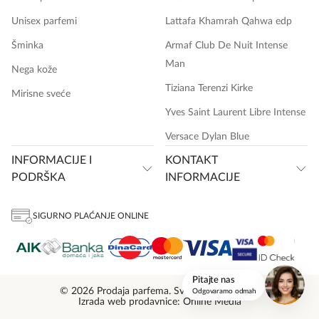
Unisex parfemi
Lattafa Khamrah Qahwa edp
Šminka
Armaf Club De Nuit Intense
Man
Nega kože
Tiziana Terenzi Kirke
Mirisne sveće
Yves Saint Laurent Libre Intense
Versace Dylan Blue
INFORMACIJE I
KONTAKT
PODRŠKA
INFORMACIJE
SIGURNO PLAĆANJE ONLINE
onlinemedia.rs
Pitajte nas
© 2026 Prodaja parfema. Sva prava zadržana.
Odgovaramo odmah
Izrada web prodavnice: Online Media