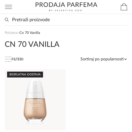
SlađanAi Asistent
Početna
>
Cn 70 Vanilla
Online
CN 70 VANILLA
Zdravo, tu sam da Vam pomognem da 
Sortiraj po popularnosti
FILTERI
poručite svoj omiljeni parfem danas ali i za 
sva ostala pitanja?
BESPLATNA DOSTAVA