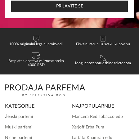
*
PRIJAVITE SE
100% originalni legalni proizvodi
Fiskalni račun uz svaku kupovinu
Besplatna dostava za iznose preko
Mogućnost porudžbine telefonom
4000 RSD
KATEGORIJE
NAJPOPULARNIJE
Ženski parfemi
Mancera Red Tobacco edp
Muški parfemi
Xerjoff Erba Pura
Niche parfemi
Lattafa Khamrah edp