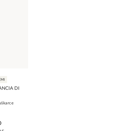
EMI
NCIA DI
uškarce
D