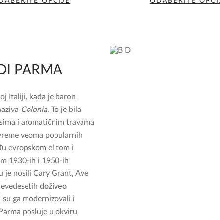
DABERITE OPCIJE
ODABERITE OPCI
Ovaj
Ovaj
proizvod
proizvod
ima
ima
više
više
varijanti.
varijanti.
DI PARMA
Opcije
Opcije
mogu
mogu
 Italiji, kada je baron
biti
biti
 naziva
Colonia
. To je bila
izabrane
izabrane
rusima i aromatičnim travama
na
na
o vreme veoma popularnih
stranici
stranici
eđu evropskom elitom i
proizvoda.
proizvod
m 1930-ih i 1950-ih
u je nosili Cary Grant, Ave
 devedesetih
doživeo
i su ga modernizovali i
 Parma posluje u okviru