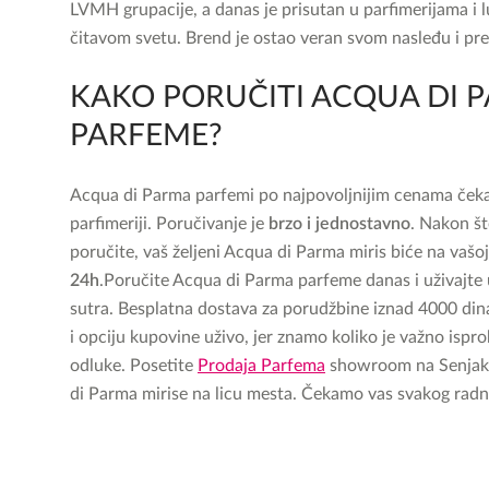
LVMH grupacije, a danas je prisutan u parfimerijama i 
čitavom svetu. Brend je ostao veran svom nasleđu i prep
KAKO PORUČITI ACQUA DI 
PARFEME?
Acqua di Parma parfemi po najpovoljnijim cenama čekaj
parfimeriji. Poručivanje je
brzo i jednostavno
. Nakon št
poručite, vaš željeni Acqua di Parma miris biće na vašo
24h
.
Poručite Acqua di Parma parfeme danas i uživajte
sutra. Besplatna dostava za porudžbine iznad 4000 din
i opciju kupovine uživo, jer znamo koliko je važno isp
odluke. Posetite
Prodaja Parfema
showroom na Senjaku 
di Parma mirise na licu mesta. Čekamo vas svakog rad