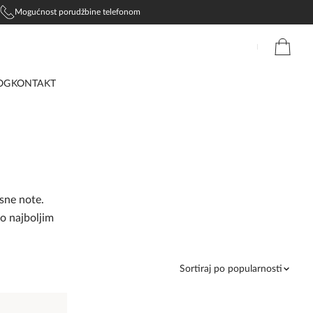
Mogućnost porudžbine telefonom
OG
KONTAKT
isne note.
o najboljim
Sortiraj po popularnosti