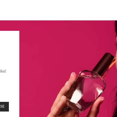
ike!
 SE