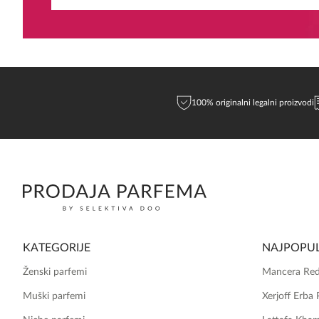
100% originalni legalni proizvodi
KATEGORIJE
NAJPOPUL
Ženski parfemi
Mancera Red
Muški parfemi
Xerjoff Erba 