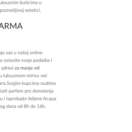
luksuznim buticima u
oznatljivoj estetici.
PARMA
u vas u našoj online
o ostavite svoje podatke i
j adresi
za manje od
 u luksuznom mirisu već
ara.
Svojim kupcima nudimo
robati parfem pre donošenja
i isprobajte željene Acqua
nog dana od 8h do 16h.