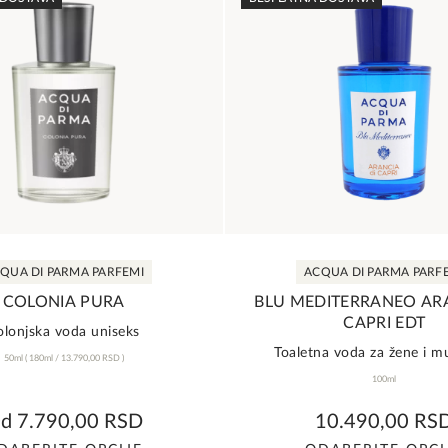
QUA DI PARMA PARFEMI
ACQUA DI PARMA PARF
COLONIA PURA
BLU MEDITERRANEO ARA
CAPRI EDT
olonjska voda uniseks
Toaletna voda za žene i m
50ml
(
180ml /
13.790,00
RSD
)
100ml
0,0
0,0
Od
7.790,00
RSD
10.490,00
RS
rating
rating