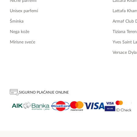
Niche parfemi
Lattafa Kha
Unisex parfemi
Lattafa Kha
Šminka
Armaf Club 
Nega kože
Tiziana Teren
Mirisne sveće
Yves Saint L
Versace Dyla
SIGURNO PLAĆANJE ONLINE