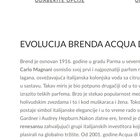
ODABERITE OPCIJE
O
Ovaj
proizvod
ima
više
varijanti.
EVOLUCIJA BRENDA ACQUA 
Opcije
mogu
Brend je osnovan 1916. godine u gradu Parma u severnoj
biti
Carlo Magnani
osmislio svoj prvi i najpoznatiji parfem
izabrane
lagana, osvežavajuća italijanska kolonjska voda sa cit
na
u sastavu. Takav miris je bio potpuno drugačiji od u t
stranici
izrazito teških parfema. Brzo je stekao popularnost m
proizvoda.
holivudskim zvezdama i to i kod muškaraca i žena.
Toko
postaje simbol italijanske elegancije i u to vreme rado s
Gardner i Audrey Hepburn.
Nakon zlatne ere, brend je
renesansu
zahvaljujući grupi italijanskih investitora koj
plasirali na globalno tržište. Od 2001. godine Acqua di