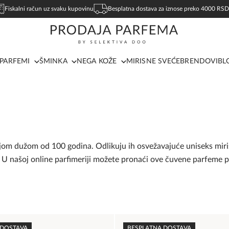
Fiskalni račun uz svaku kupovinu
Besplatna dostava za iznose preko 4000 RSD
PARFEMI
ŠMINKA
NEGA KOŽE
MIRISNE SVEĆE
BRENDOVI
BL
dicijom dužom od 100 godina. Odlikuju ih osvežavajuće uniseks mir
 U našoj online parfimeriji možete pronaći ove čuvene parfeme p
 DOSTAVA
BESPLATNA DOSTAVA