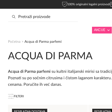
100% originalni legalni proizvodi
AKCIJE
Početna
>
Acqua di Parma parfemi
ACQUA DI PARMA
Acqua di Parma parfemi
su kultni italijanski mirisi sa tra
Poznati su po sočnim citrusima i čistom laganom karakteru.
cenama. Poručite ih već danas.
FILTERI
BESPLATNA DOSTAVA
BESPLATNA