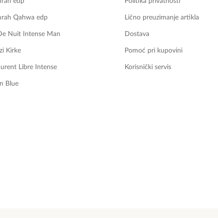
mrah edp
Politika privatnosti
mrah Qahwa edp
Lično preuzimanje artikla
De Nuit Intense Man
Dostava
zi Kirke
Pomoć pri kupovini
aurent Libre Intense
Korisnički servis
n Blue