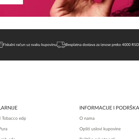
Fiskalni račun uz svaku kupovinu
Besplatna dostava za iznose preko 4000 RSD
ARNIJE
INFORMACIJE I PODRŠK
 Tobacco edp
O nama
Pura
Opšti uslovi kupovine