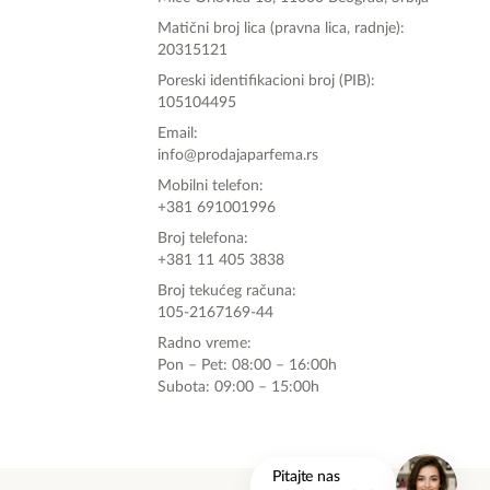
Matični broj lica (pravna lica, radnje):
20315121
Poreski identifikacioni broj (PIB):
105104495
Email:
info@prodajaparfema.rs
Mobilni telefon:
+381 691001996
Broj telefona:
+381 11 405 3838
Broj tekućeg računa:
105-2167169-44
Radno vreme:
Pon – Pet: 08:00 – 16:00h
Subota: 09:00 – 15:00h
onlinemedia.rs
Pitajte nas