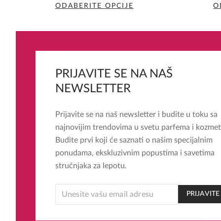
ODABERITE OPCIJE
O
Ovaj
proizvod
ima
više
varijanti.
PRIJAVITE SE NA NAŠ
Opcije
NEWSLETTER
mogu
biti
Prijavite se na naš newsletter i budite u toku sa
izabrane
najnovijim trendovima u svetu parfema i kozmet
na
Budite prvi koji će saznati o našim specijalnim
stranici
ponudama, ekskluzivnim popustima i savetima
proizvoda.
stručnjaka za lepotu.
*
PRIJAVITE
EMAIL
*