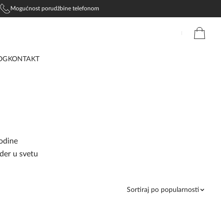
Mogućnost porudžbine telefonom
OG
KONTAKT
godine
ider u svetu
Sortiraj po popularnosti