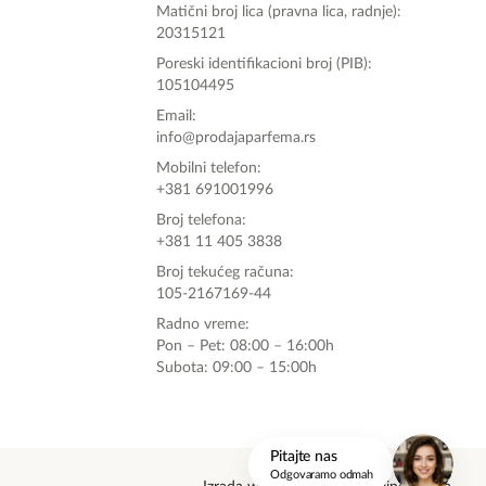
Matični broj lica (pravna lica, radnje):
20315121
Poreski identifikacioni broj (PIB):
105104495
Email:
info@prodajaparfema.rs
Mobilni telefon:
+381 691001996
Broj telefona:
+381 11 405 3838
Broj tekućeg računa:
105-2167169-44
Radno vreme:
Pon – Pet: 08:00 – 16:00h
Subota: 09:00 – 15:00h
onlinemedia.rs
Pitajte nas
Odgovaramo odmah