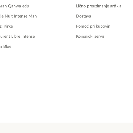
mrah Qahwa edp
Lično preuzimanje artikla
De Nuit Intense Man
Dostava
zi Kirke
Pomoć pri kupovini
aurent Libre Intense
Korisnički servis
n Blue