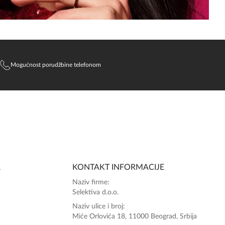
Mogućnost porudžbine telefonom
SlađanAi Asistent
Online
A
KONTAKT INFORMACIJE
Zdravo, tu sam da Vam pomognem da 
Naziv firme:
poručite svoj omiljeni parfem danas ali i za 
Selektiva d.o.o.
sva ostala pitanja?
Naziv ulice i broj:
Miće Orlovića 18, 11000 Beograd, Srbija