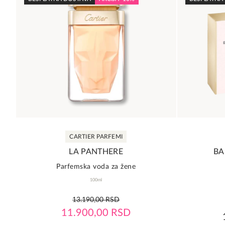
CARTIER PARFEMI
LA PANTHERE
BA
Parfemska voda za žene
100ml
5,0
13.190,00
RSD
rating
11.900,00
RSD