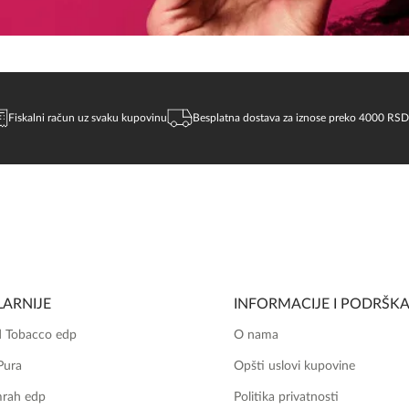
Fiskalni račun uz svaku kupovinu
Besplatna dostava za iznose preko 4000 RSD
ARNIJE
INFORMACIJE I PODRŠK
 Tobacco edp
O nama
Pura
Opšti uslovi kupovine
mrah edp
Politika privatnosti