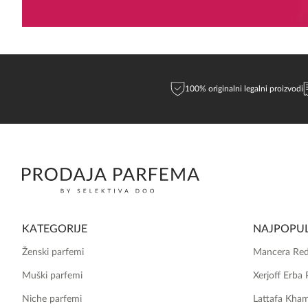
100% originalni legalni proizvodi
KATEGORIJE
NAJPOPUL
Ženski parfemi
Mancera Red
Muški parfemi
Xerjoff Erba 
Niche parfemi
Lattafa Kha