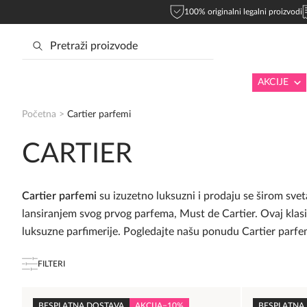
100% originalni legalni proizvodi
AKCIJE
Početna
>
Cartier parfemi
CARTIER
Cartier parfemi
su izuzetno luksuzni i prodaju se širom sve
lansiranjem svog prvog parfema, Must de Cartier. Ovaj klasič
luksuzne parfimerije. Pogledajte našu ponudu Cartier parfe
FILTERI
BESPLATNA DOSTAVA
AKCIJA
−10%
BESPLATNA