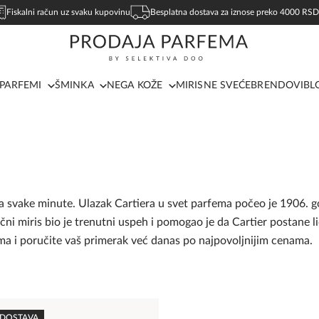
Fiskalni račun uz svaku kupovinu
Besplatna dostava za iznose preko 4000 RSD
PARFEMI
ŠMINKA
NEGA KOŽE
MIRISNE SVEĆE
BRENDOVI
BL
ta svake minute. Ulazak Cartiera u svet parfema počeo je 1906. 
ni miris bio je trenutni uspeh i pomogao je da Cartier postane l
ma i poručite vaš primerak već danas po najpovoljnijim cenama.
 DOSTAVA