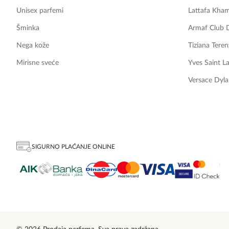
Unisex parfemi
Lattafa Kha
Šminka
Armaf Club 
Nega kože
Tiziana Teren
Mirisne sveće
Yves Saint L
Versace Dyla
SIGURNO PLAĆANJE ONLINE