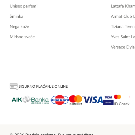
Unisex parfemi
Lattafa Kha
Šminka
Armaf Club 
Nega kože
Tiziana Teren
Mirisne sveće
Yves Saint L
Versace Dyla
SIGURNO PLAĆANJE ONLINE