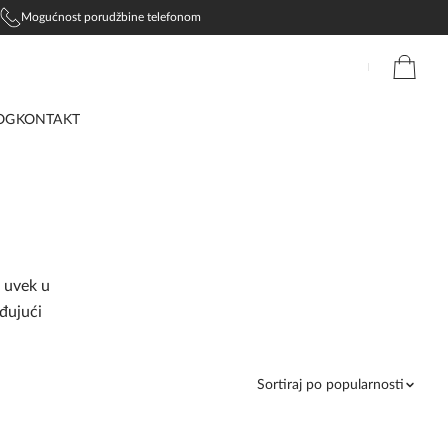
Mogućnost porudžbine telefonom
OG
KONTAKT
 uvek u
ađujući
Sortiraj po popularnosti