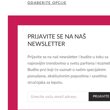
ODABERITE OPCIJE
Ovaj
proizvod
ima
više
varijanti.
PRIJAVITE SE NA NAŠ
Opcije
NEWSLETTER
mogu
biti
Prijavite se na naš newsletter i budite u toku sa
izabrane
najnovijim trendovima u svetu parfema i kozmet
na
Budite prvi koji će saznati o našim specijalnim
stranici
ponudama, ekskluzivnim popustima i savetima
proizvoda.
stručnjaka za lepotu.
*
PRIJAVITE
EMAIL
EMAIL