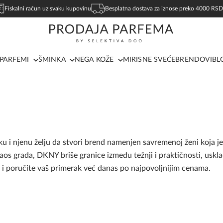
Fiskalni račun uz svaku kupovinu
Besplatna dostava za iznose preko 4000 RSD
PARFEMI
ŠMINKA
NEGA KOŽE
MIRISNE SVEĆE
BRENDOVI
BL
 i njenu želju da stvori brend namenjen savremenoj ženi koja je
aos grada, DKNY briše granice između težnji i praktičnosti, uskl
 poručite vaš primerak već danas po najpovoljnijim cenama.