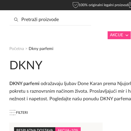
100% originalni legalni proizvodi
AKCIJE
Početna
>
Dkny parfemi
DKNY
DKNY parfemi
odražavaju ljubav Done Karan prema Njujorku
pokretu s raznovrsnim načinom života. Proslavljajući mir i h
nežnost i napetost. Pogledajte našu ponudu DKNY parfema i
FILTERI
BESPLATNA DOSTAVA
AKCIJA
−10%