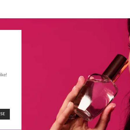
ike!
 SE