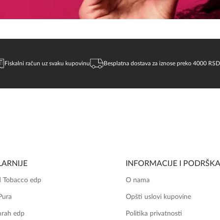
Fiskalni račun uz svaku kupovinu
Besplatna dostava za iznose preko 4000 RSD
ARNIJE
INFORMACIJE I PODRŠK
 Tobacco edp
O nama
Pura
Opšti uslovi kupovine
mrah edp
Politika privatnosti