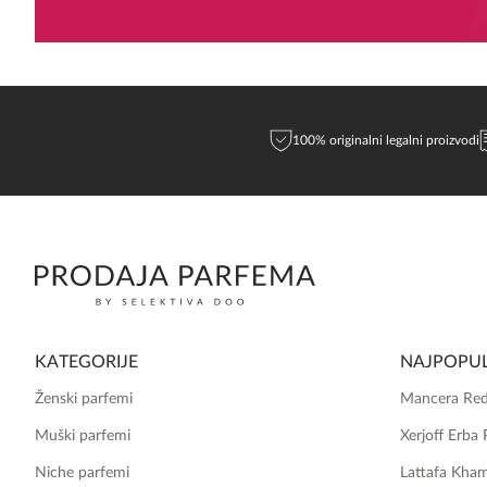
100% originalni legalni proizvodi
KATEGORIJE
NAJPOPUL
Ženski parfemi
Mancera Red
Muški parfemi
Xerjoff Erba 
Niche parfemi
Lattafa Kha