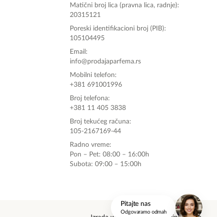
Matični broj lica (pravna lica, radnje):
20315121
Poreski identifikacioni broj (PIB):
105104495
Email:
info@prodajaparfema.rs
Mobilni telefon:
+381 691001996
Broj telefona:
+381 11 405 3838
Broj tekućeg računa:
105-2167169-44
Radno vreme:
Pon – Pet: 08:00 – 16:00h
Subota: 09:00 – 15:00h
onlinemedia.rs
Pitajte nas
Odgovaramo odmah