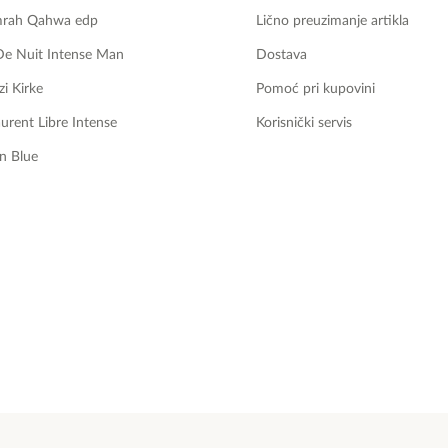
mrah Qahwa edp
Lično preuzimanje artikla
De Nuit Intense Man
Dostava
zi Kirke
Pomoć pri kupovini
aurent Libre Intense
Korisnički servis
n Blue