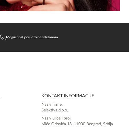
Mogućnost porudžbine telefonom
SlađanAi Asistent
Online
A
KONTAKT INFORMACIJE
Zdravo, tu sam da Vam pomognem da 
Naziv firme:
poručite svoj omiljeni parfem danas ali i za 
Selektiva d.o.o.
sva ostala pitanja?
Naziv ulice i broj:
Miće Orlovića 18, 11000 Beograd, Srbija