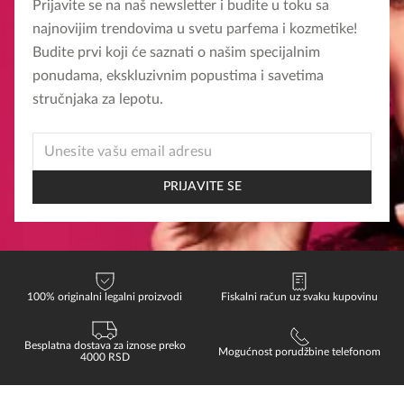
varijanti.
Prijavite se na naš newsletter i budite u toku sa
Opcije
najnovijim trendovima u svetu parfema i kozmetike!
mogu
Budite prvi koji će saznati o našim specijalnim
biti
ponudama, ekskluzivnim popustima i savetima
izabrane
stručnjaka za lepotu.
na
stranici
EMAIL
* *
proizvoda.
PRIJAVITE SE
100% originalni legalni proizvodi
Fiskalni račun uz svaku kupovinu
Besplatna dostava za iznose preko
Mogućnost porudžbine telefonom
4000 RSD