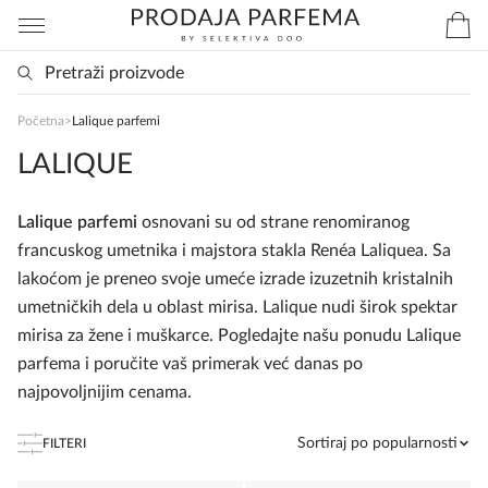
SlađanAi Asistent
Početna
>
Lalique parfemi
Online
LALIQUE
Zdravo, tu sam da Vam pomognem da 
Lalique parfemi
osnovani su od strane renomiranog
poručite svoj omiljeni parfem danas ali i za 
francuskog umetnika i majstora stakla Renéa Laliquea. Sa
sva ostala pitanja?
lakoćom je preneo svoje umeće izrade izuzetnih kristalnih
umetničkih dela u oblast mirisa. Lalique nudi širok spektar
mirisa za žene i muškarce. Pogledajte našu ponudu Lalique
parfema i poručite vaš primerak već danas po
najpovoljnijim cenama.
Sortiraj po popularnosti
FILTERI