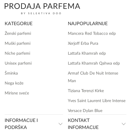
KATEGORIJE
NAJPOPULARNIJE
Ženski parfemi
Mancera Red Tobacco edp
Muški parfemi
Xerjoff Erba Pura
Niche parfemi
Lattafa Khamrah edp
Unisex parfemi
Lattafa Khamrah Qahwa edp
Šminka
Armaf Club De Nuit Intense
Man
Nega kože
Tiziana Terenzi Kirke
Mirisne sveće
Yves Saint Laurent Libre Intense
Versace Dylan Blue
INFORMACIJE I
KONTAKT
PODRŠKA
INFORMACIJE