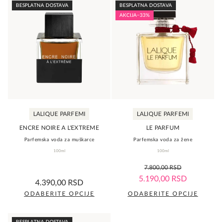
BESPLATNA DOSTAVA
BESPLATNA DOSTAVA
AKCIJA
−33%
LALIQUE PARFEMI
LALIQUE PARFEMI
ENCRE NOIRE A L'EXTREME
LE PARFUM
Parfemska voda za muškarce
Parfemska voda za žene
100ml
100ml
0,0
7.800,00
RSD
rating
0,0
5.190,00
RSD
4.390,00
RSD
rating
ODABERITE OPCIJE
ODABERITE OPCIJE
Ovaj
Ovaj
proizvod
proizvod