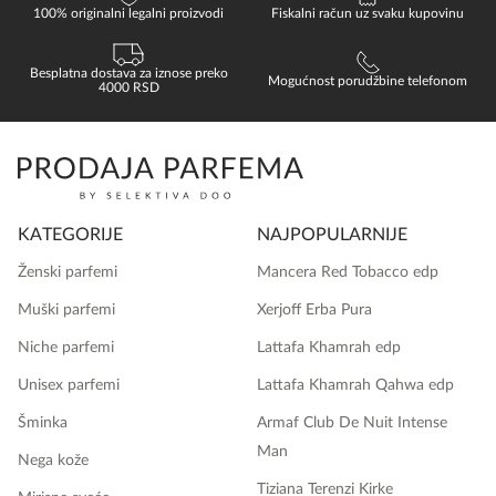
100% originalni legalni proizvodi
Fiskalni račun uz svaku kupovinu
Besplatna dostava za iznose preko
Mogućnost porudžbine telefonom
4000 RSD
KATEGORIJE
NAJPOPULARNIJE
Ženski parfemi
Mancera Red Tobacco edp
Muški parfemi
Xerjoff Erba Pura
Niche parfemi
Lattafa Khamrah edp
Unisex parfemi
Lattafa Khamrah Qahwa edp
Šminka
Armaf Club De Nuit Intense
Man
Nega kože
Tiziana Terenzi Kirke