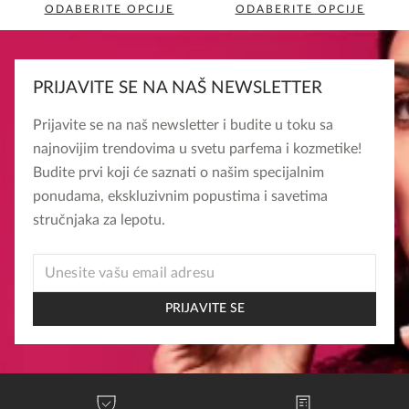
rating
ODABERITE OPCIJE
ODABERITE OPCIJE
Ovaj
Ovaj
proizvod
proizvod
ima
ima
PRIJAVITE SE NA NAŠ NEWSLETTER
više
više
varijanti.
varijanti.
Prijavite se na naš newsletter i budite u toku sa
Opcije
Opcije
najnovijim trendovima u svetu parfema i kozmetike!
mogu
mogu
Budite prvi koji će saznati o našim specijalnim
biti
biti
ponudama, ekskluzivnim popustima i savetima
izabrane
izabrane
stručnjaka za lepotu.
na
na
stranici
stranici
*
EMAIL
proizvoda.
proizvoda.
EMAIL
PRIJAVITE SE