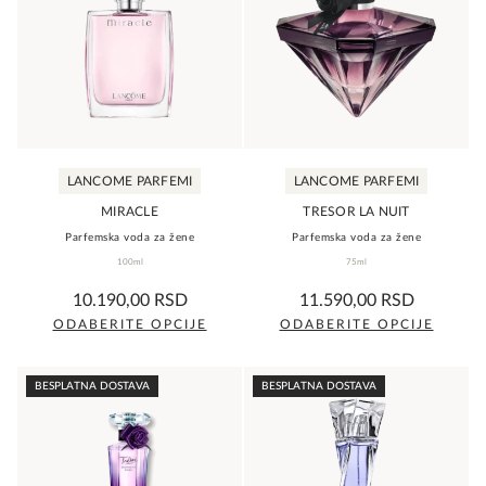
varijanti.
varijanti.
Opcije
Opcije
mogu
mogu
biti
biti
izabrane
izabrane
na
na
LANCOME PARFEMI
LANCOME PARFEMI
stranici
stranici
proizvoda.
proizvoda.
MIRACLE
TRESOR LA NUIT
Parfemska voda za žene
Parfemska voda za žene
100ml
75ml
0,0
0,0
10.190,00
RSD
11.590,00
RSD
rating
rating
ODABERITE OPCIJE
ODABERITE OPCIJE
Ovaj
Ovaj
proizvod
proizvod
BESPLATNA DOSTAVA
BESPLATNA DOSTAVA
ima
ima
više
više
varijanti.
varijanti.