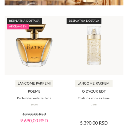
na
na
stranici
stranici
proizvoda.
proizvoda.
BESPLATNA DOSTAVA
BESPLATNA DOSTAVA
AKCIJA
−11%
LANCOME PARFEMI
LANCOME PARFEMI
POEME
O D'AZUR EDT
Parfemska voda za žene
Toaletna voda za žene
100ml
75ml
0,0
10.900,00
RSD
rating
0,0
9.690,00
RSD
5.390,00
RSD