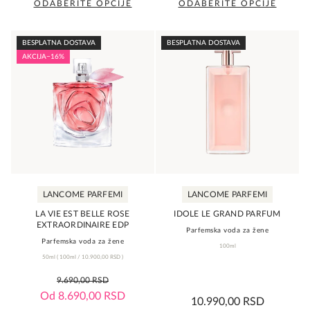
rating
ODABERITE OPCIJE
ODABERITE OPCIJE
Ovaj
Ovaj
proizvod
proizvod
BESPLATNA DOSTAVA
BESPLATNA DOSTAVA
ima
ima
AKCIJA
−16%
više
više
varijanti.
varijanti.
Opcije
Opcije
mogu
mogu
biti
biti
izabrane
izabrane
na
na
LANCOME PARFEMI
LANCOME PARFEMI
stranici
stranici
proizvoda.
proizvoda.
LA VIE EST BELLE ROSE
IDOLE LE GRAND PARFUM
EXTRAORDINAIRE EDP
Parfemska voda za žene
Parfemska voda za žene
100ml
50ml
(
100ml /
10.900,00
RSD
)
0,0
9.690,00
RSD
rating
0,0
Od
8.690,00
RSD
10.990,00
RSD