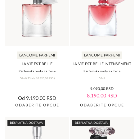
LANCOME PARFEMI
LANCOME PARFEMI
LA VIE EST BELLE
LA VIE EST BELLE INTENSÉMENT
Parfemska voda za žene
Parfemska voda za žene
50ml
(
75ml /
10.390,00
RSD
)
50ml
0,0
9.090,00
RSD
rating
5,0
8.190,00
RSD
Od
9.190,00
RSD
rating
ODABERITE OPCIJE
ODABERITE OPCIJE
Ovaj
Ovaj
proizvod
proizvod
BESPLATNA DOSTAVA
BESPLATNA DOSTAVA
ima
ima
više
više