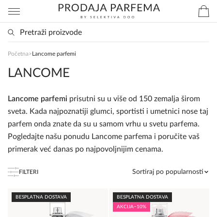
Početna
>
Lancome parfemi
SlađanAi Asistent
LANCOME
Online
Lancome parfemi
prisutni su u više od 150 zemalja širom
Zdravo, tu sam da Vam pomognem da 
sveta. Kada najpoznatiji glumci, sportisti i umetnici nose taj
poručite svoj omiljeni parfem danas ali i za 
parfem onda znate da su u samom vrhu u svetu parfema.
sva ostala pitanja?
Pogledajte našu ponudu Lancome parfema i poručite vaš
primerak već danas po najpovoljnijim cenama.
Sortiraj po popularnosti
FILTERI
BESPLATNA DOSTAVA
BESPLATNA DOSTAVA
AKCIJA
−10%