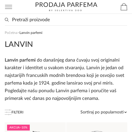
SlađanAi Asistent
Početna
>
Lanvin parfemi
Online
LANVIN
Zdravo, tu sam da Vam pomognem da 
Lanvin parfemi
do današnjeg dana čuvaju svoj originalni
poručite svoj omiljeni parfem danas ali i za 
karakter i identitet u svakom stvaranju. Lanvin je jedan od
sva ostala pitanja?
najstarijih francuskih modnih brendova koji je osvojio svet
parfema kada je 1924. godine lansirao svoj prvi miris.
Pogledajte našu ponudu Lanvin parfema i poručite vaš
primerak već danas po najpovoljnijim cenama.
Sortiraj po popularnosti
FILTERI
AKCIJA
−10%