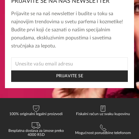
PRIJAVITE SE NA NAŠ NEWSLETTER
više
više
varijanti.
varijanti.
Prijavite se na naš newsletter i budite u toku sa
Opcije
Opcije
najnovijim trendovima u svetu parfema i kozmetike!
mogu
mogu
Budite prvi koji će saznati o našim specijalnim
biti
biti
ponudama, ekskluzivnim popustima i savetima
izabrane
izabrane
stručnjaka za lepotu.
na
na
stranici
stranici
*
EMAIL
proizvoda.
proizvoda.
EMAIL
PRIJAVITE SE
100% originalni legalni proizvodi
Fiskalni račun uz svaku kupovinu
Besplatna dostava za iznose preko
Mogućnost porudžbine telefonom
4000 RSD