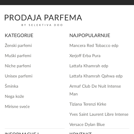
KATEGORIJE
NAJPOPULARNIJE
Ženski parfemi
Mancera Red Tobacco edp
Muški parfemi
Xerjoff Erba Pura
Niche parfemi
Lattafa Khamrah edp
Unisex parfemi
Lattafa Khamrah Qahwa edp
Šminka
Armaf Club De Nuit Intense
Man
Nega kože
Tiziana Terenzi Kirke
Mirisne sveće
Yves Saint Laurent Libre Intense
Versace Dylan Blue