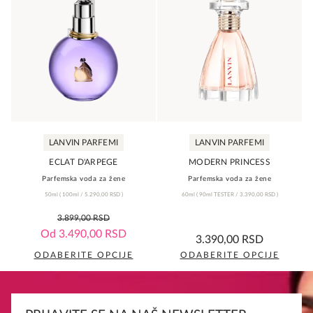
LANVIN PARFEMI
LANVIN PARFEMI
ECLAT D'ARPEGE
MODERN PRINCESS
Parfemska voda za žene
Parfemska voda za žene
50ml
(
100ml /
5.290,00
RSD
)
60ml
(
90ml TESTER /
3.390,00
RSD
)
0,0
3.899,00
RSD
rating
0,0
Od
3.490,00
RSD
3.390,00
RSD
rating
ODABERITE OPCIJE
ODABERITE OPCIJE
Ovaj
Ovaj
proizvod
proizvod
ima
ima