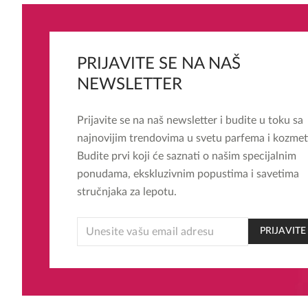
proizvod
ima
više
varijanti.
PRIJAVITE SE NA NAŠ
Opcije
NEWSLETTER
mogu
biti
Prijavite se na naš newsletter i budite u toku sa
izabrane
najnovijim trendovima u svetu parfema i kozmet
na
Budite prvi koji će saznati o našim specijalnim
stranici
ponudama, ekskluzivnim popustima i savetima
proizvoda.
stručnjaka za lepotu.
*
PRIJAVITE
EMAIL
*