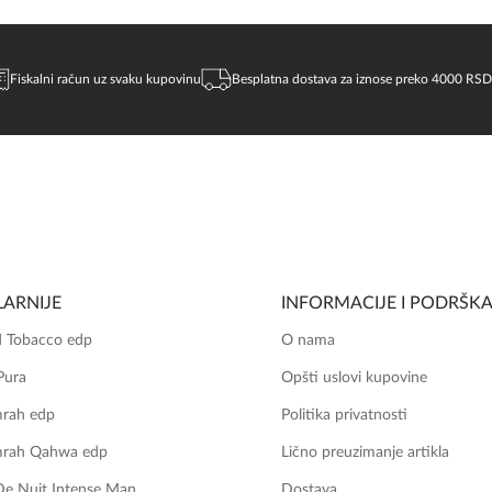
Fiskalni račun uz svaku kupovinu
Besplatna dostava za iznose preko 4000 RSD
ARNIJE
INFORMACIJE I PODRŠK
 Tobacco edp
O nama
Pura
Opšti uslovi kupovine
mrah edp
Politika privatnosti
mrah Qahwa edp
Lično preuzimanje artikla
De Nuit Intense Man
Dostava