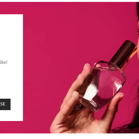
ike!
 SE