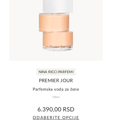
NINA RICCI PARFEMI
PREMIER JOUR
Parfemska voda za žene
100ml
5,0
6.390,00
RSD
rating
ODABERITE OPCIJE
Ovaj