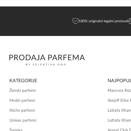
100% originalni legalni proizvodi
KATEGORIJE
NAJPOPUL
Ženski parfemi
Mancera Red
Muški parfemi
Xerjoff Erba 
Niche parfemi
Lattafa Kha
Unisex parfemi
Lattafa Kha
Šminka
Armaf Club 