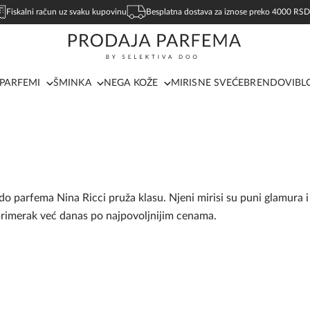
Fiskalni račun uz svaku kupovinu
Besplatna dostava za iznose preko 4000 RSD
PARFEMI
ŠMINKA
NEGA KOŽE
MIRISNE SVEĆE
BRENDOVI
BL
parfema Nina Ricci pruža klasu. Njeni mirisi su puni glamura i 
primerak već danas po najpovoljnijim cenama.