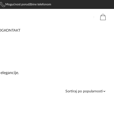
Mogućnost porudžbine telefonom
OG
KONTAKT
elegancije.
Sortiraj po popularnosti