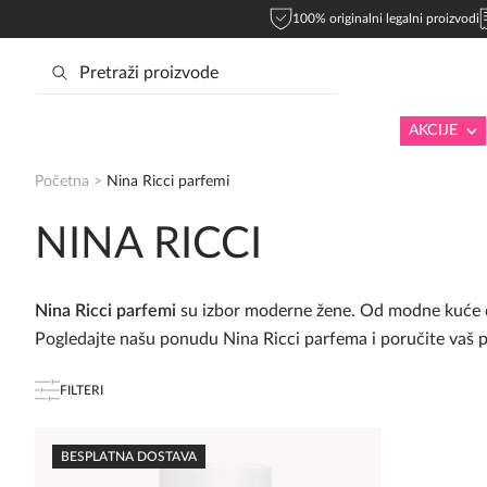
100% originalni legalni proizvodi
AKCIJE
Početna
>
Nina Ricci parfemi
NINA RICCI
Nina Ricci parfemi
su izbor moderne žene. Od modne kuće do 
Pogledajte našu ponudu Nina Ricci parfema i poručite vaš 
FILTERI
BESPLATNA DOSTAVA