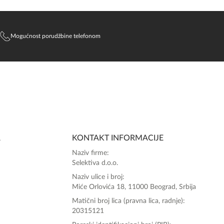
Mogućnost porudžbine telefonom
SlađanAi Asistent
Online
A
KONTAKT INFORMACIJE
Zdravo, tu sam da Vam pomognem da 
Naziv firme:
poručite svoj omiljeni parfem danas ali i za 
Selektiva d.o.o.
sva ostala pitanja?
Naziv ulice i broj:
Miće Orlovića 18, 11000 Beograd, Srbija
Matični broj lica (pravna lica, radnje):
20315121