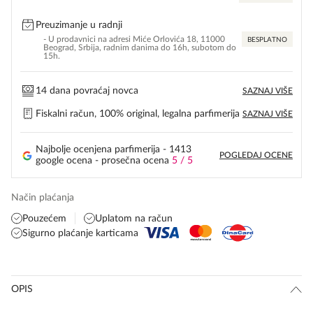
Preuzimanje u radnji
- U prodavnici na adresi Miće Orlovića 18, 11000
BESPLATNO
Beograd, Srbija, radnim danima do 16h, subotom do
15h.
14 dana povraćaj novca
SAZNAJ VIŠE
Fiskalni račun, 100% original, legalna parfimerija
SAZNAJ VIŠE
Najbolje ocenjena parfimerija - 1413
POGLEDAJ OCENE
google ocena - prosečna ocena
5 / 5
Način plaćanja
Pouzećem
Uplatom na račun
Sigurno plaćanje karticama
OPIS