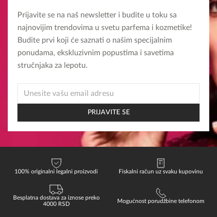
Prijavite se na naš newsletter i budite u toku sa
najnovijim trendovima u svetu parfema i kozmetike!
Budite prvi koji će saznati o našim specijalnim
ponudama, ekskluzivnim popustima i savetima
stručnjaka za lepotu.
EMAIL
EMAIL
EMAIL
PRIJAVITE SE
100% originalni legalni proizvodi
Fiskalni račun uz svaku kupovinu
Besplatna dostava za iznose preko
Mogućnost porudžbine telefonom
4000 RSD