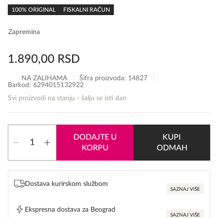
0,0
rating
100% ORIGINAL
FISKALNI RAČUN
Zapremina
1.890,00
RSD
NA ZALIHAMA
Šifra proizvoda:
14827
Barkod: 6294015132922
Svi proizvodi na stanju - šalju se isti dan
Armaf
DODAJTE U
KUPI
Club
KORPU
ODMAH
De
Nuit
Women
Deodorant
Dostava kurirskom službom
Stick
SAZNAJ VIŠE
količina
Ekspresna dostava za Beograd
SAZNAJ VIŠE