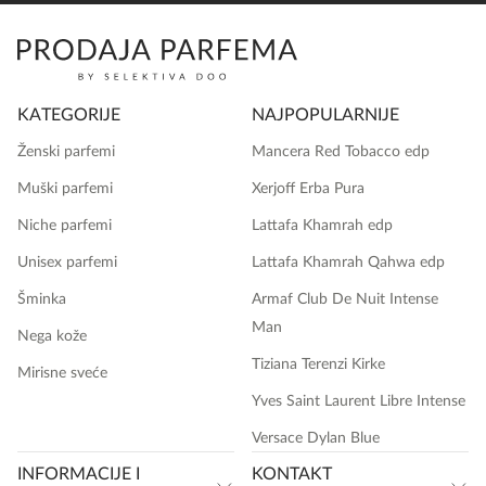
KATEGORIJE
NAJPOPULARNIJE
Ženski parfemi
Mancera Red Tobacco edp
Muški parfemi
Xerjoff Erba Pura
Niche parfemi
Lattafa Khamrah edp
Unisex parfemi
Lattafa Khamrah Qahwa edp
Šminka
Armaf Club De Nuit Intense
Man
Nega kože
Tiziana Terenzi Kirke
Mirisne sveće
Yves Saint Laurent Libre Intense
Versace Dylan Blue
INFORMACIJE I
KONTAKT