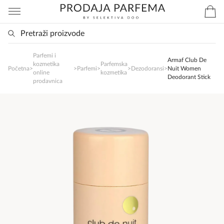
Parfemi i
SlađanAi Asistent
Armaf Club De
kozmetika
Parfemska
Početna
>
>
Parfemi
>
>
Dezodoransi
>
Nuit Women
Online
online
kozmetika
Deodorant Stick
prodavnica
Zdravo, tu sam da Vam pomognem da 
poručite svoj omiljeni parfem danas ali i za 
sva ostala pitanja?