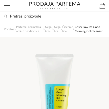
Parfemi i kozmetika
Nega
Nega
Čišćenje
Cosrx Low Ph Good
SlađanAi Asistent
Početna
>
>
>
>
>
online prodavnica
kože
lica
lica
Morning Gel Cleanser
Online
Zdravo, tu sam da Vam pomognem da 
poručite svoj omiljeni parfem danas ali i za 
sva ostala pitanja?