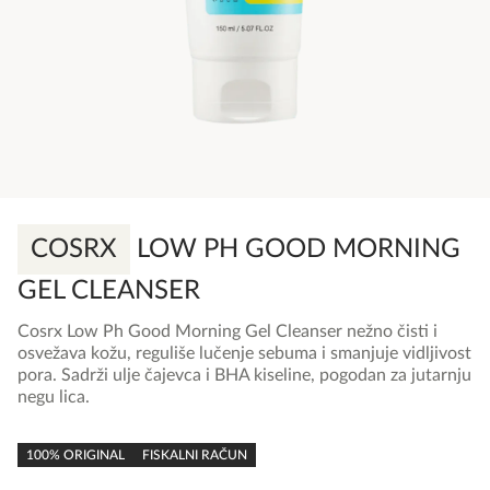
COSRX
LOW PH GOOD MORNING
GEL CLEANSER
Cosrx Low Ph Good Morning Gel Cleanser nežno čisti i
osvežava kožu, reguliše lučenje sebuma i smanjuje vidljivost
pora. Sadrži ulje čajevca i BHA kiseline, pogodan za jutarnju
negu lica.
0,0
rating
100% ORIGINAL
FISKALNI RAČUN