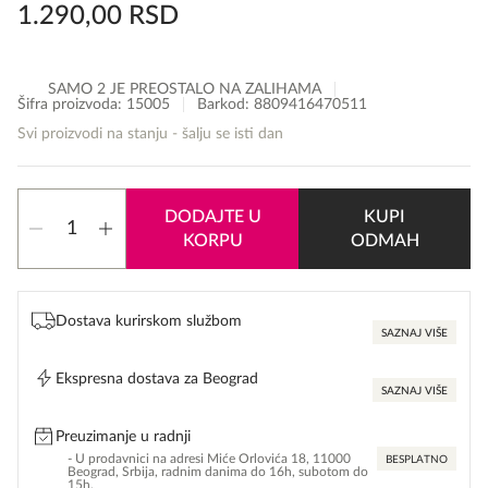
1.290,00
RSD
SAMO 2 JE PREOSTALO NA ZALIHAMA
Šifra proizvoda:
15005
Barkod: 8809416470511
Svi proizvodi na stanju - šalju se isti dan
Cosrx
DODAJTE U
KUPI
Low
KORPU
ODMAH
Ph
Good
Morning
Gel
Dostava kurirskom službom
Cleanser
SAZNAJ VIŠE
količina
Ekspresna dostava za Beograd
SAZNAJ VIŠE
Preuzimanje u radnji
- U prodavnici na adresi Miće Orlovića 18, 11000
BESPLATNO
Beograd, Srbija, radnim danima do 16h, subotom do
15h.