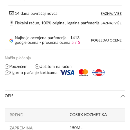
14 dana povraćaj novca
SAZNAJ VIŠE
Fiskalni račun, 100% original, legalna parfimerija
SAZNAJ VIŠE
Najbolje ocenjena parfimerija - 1413
POGLEDAJ OCENE
google ocena - prosečna ocena
5 / 5
Način plaćanja
Pouzećem
Uplatom na račun
Sigurno plaćanje karticama
OPIS
COSRX KOZMETIKA
BREND
150ML
ZAPREMINA