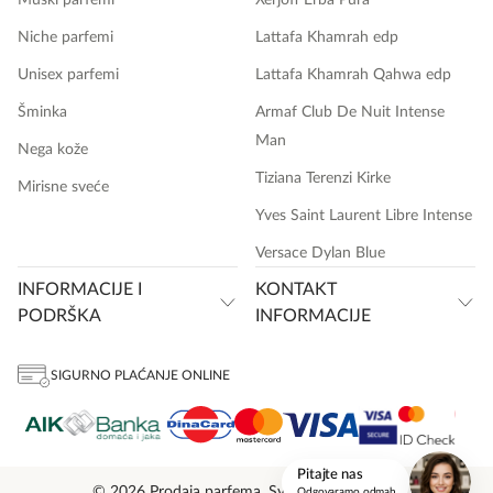
Niche parfemi
Lattafa Khamrah edp
Unisex parfemi
Lattafa Khamrah Qahwa edp
Šminka
Armaf Club De Nuit Intense
Man
Nega kože
Tiziana Terenzi Kirke
Mirisne sveće
Yves Saint Laurent Libre Intense
Versace Dylan Blue
INFORMACIJE I
KONTAKT
PODRŠKA
INFORMACIJE
SIGURNO PLAĆANJE ONLINE
onlinemedia.rs
Pitajte nas
© 2026 Prodaja parfema. Sva prava zadržana.
Odgovaramo odmah