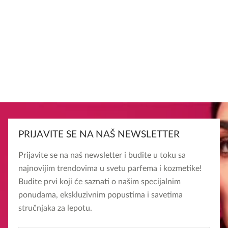
PRIJAVITE SE NA NAŠ NEWSLETTER
Prijavite se na naš newsletter i budite u toku sa
najnovijim trendovima u svetu parfema i kozmetike!
Budite prvi koji će saznati o našim specijalnim
ponudama, ekskluzivnim popustima i savetima
stručnjaka za lepotu.