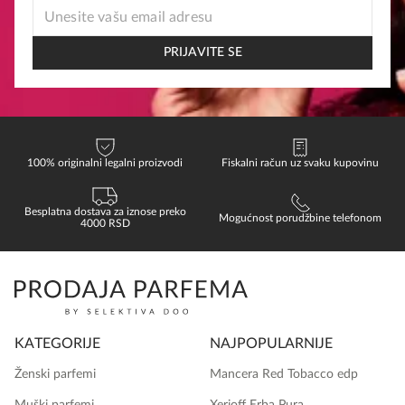
*
EMAIL
*
PRIJAVITE SE
100% originalni legalni proizvodi
Fiskalni račun uz svaku kupovinu
Besplatna dostava za iznose preko
Mogućnost porudžbine telefonom
4000 RSD
KATEGORIJE
NAJPOPULARNIJE
Ženski parfemi
Mancera Red Tobacco edp
Muški parfemi
Xerjoff Erba Pura