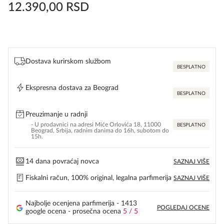
12.390,00
RSD
Dostava kurirskom službom
BESPLATNO
Ekspresna dostava za Beograd
BESPLATNO
Preuzimanje u radnji
- U prodavnici na adresi Miće Orlovića 18, 11000
BESPLATNO
Beograd, Srbija, radnim danima do 16h, subotom do
15h.
14 dana povraćaj novca
SAZNAJ VIŠE
Fiskalni račun, 100% original, legalna parfimerija
SAZNAJ VIŠE
Najbolje ocenjena parfimerija - 1413
POGLEDAJ OCENE
google ocena - prosečna ocena
5 / 5