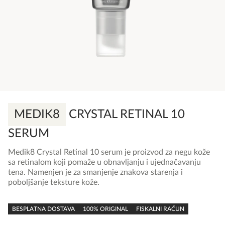
MEDIK8
CRYSTAL RETINAL 10
SERUM
Medik8 Crystal Retinal 10 serum je proizvod za negu kože
sa retinalom koji pomaže u obnavljanju i ujednačavanju
tena. Namenjen je za smanjenje znakova starenja i
poboljšanje teksture kože.
0,0
rating
BESPLATNA DOSTAVA
100% ORIGINAL
FISKALNI RAČUN