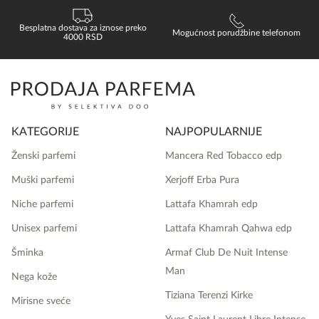
Besplatna dostava za iznose preko
Mogućnost porudžbine telefonom
4000 RSD
KATEGORIJE
NAJPOPULARNIJE
Ženski parfemi
Mancera Red Tobacco edp
Muški parfemi
Xerjoff Erba Pura
Niche parfemi
Lattafa Khamrah edp
Unisex parfemi
Lattafa Khamrah Qahwa edp
Šminka
Armaf Club De Nuit Intense
Man
Nega kože
Tiziana Terenzi Kirke
Mirisne sveće