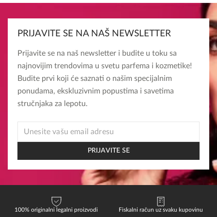
PRIJAVITE SE NA NAŠ NEWSLETTER
Prijavite se na naš newsletter i budite u toku sa
najnovijim trendovima u svetu parfema i kozmetike!
Budite prvi koji će saznati o našim specijalnim
ponudama, ekskluzivnim popustima i savetima
stručnjaka za lepotu.
EMAIL
EMAIL
*
PRIJAVITE SE
100% originalni legalni proizvodi
Fiskalni račun uz svaku kupovinu