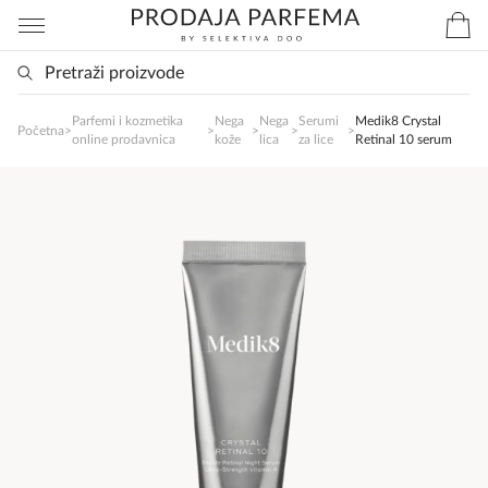
Parfemi i kozmetika
Nega
Nega
Serumi
Medik8 Crystal
SlađanAi Asistent
Početna
>
>
>
>
>
online prodavnica
kože
lica
za lice
Retinal 10 serum
Online
Zdravo, tu sam da Vam pomognem da 
poručite svoj omiljeni parfem danas ali i za 
sva ostala pitanja?