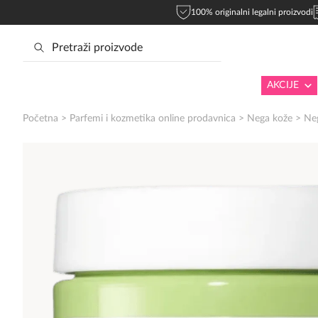
100% originalni legalni proizvodi
AKCIJE
Početna
>
Parfemi i kozmetika online prodavnica
>
Nega kože
>
Neg