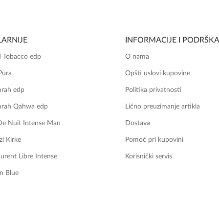
ARNIJE
INFORMACIJE I PODRŠK
 Tobacco edp
O nama
Pura
Opšti uslovi kupovine
mrah edp
Politika privatnosti
mrah Qahwa edp
Lično preuzimanje artikla
De Nuit Intense Man
Dostava
zi Kirke
Pomoć pri kupovini
aurent Libre Intense
Korisnički servis
n Blue