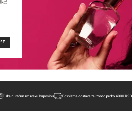
ike!
 SE
Fiskalni račun uz svaku kupovinu
Besplatna dostava za iznose preko 4000 RSD