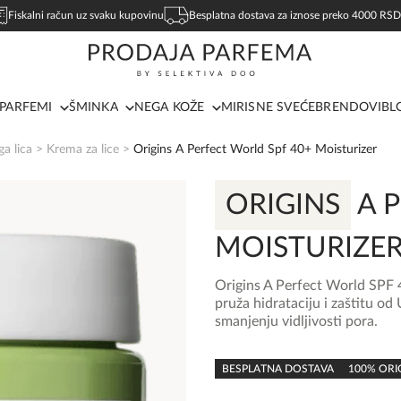
Fiskalni račun uz svaku kupovinu
Besplatna dostava za iznose preko 4000 RSD
PARFEMI
ŠMINKA
NEGA KOŽE
MIRISNE SVEĆE
BRENDOVI
BL
a lica
>
Krema za lice
>
Origins A Perfect World Spf 40+ Moisturizer
ORIGINS
A P
MOISTURIZE
Origins A Perfect World SPF 
pruža hidrataciju i zaštitu od
smanjenju vidljivosti pora.
0,0
rating
BESPLATNA DOSTAVA
100% ORI