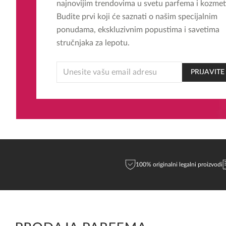
najnovijim trendovima u svetu parfema i kozmet
Budite prvi koji će saznati o našim specijalnim
ponudama, ekskluzivnim popustima i savetima
stručnjaka za lepotu.
EMAIL
PRIJAVITE
EMAIL
EMAIL
100% originalni legalni proizvodi