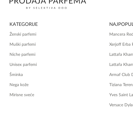
KATEGORIJE
NAJPOPUL
Ženski parfemi
Mancera Red
Muški parfemi
Xerjoff Erba 
Niche parfemi
Lattafa Kha
Unisex parfemi
Lattafa Kha
Šminka
Armaf Club 
Nega kože
Tiziana Teren
Mirisne sveće
Yves Saint L
Versace Dyla