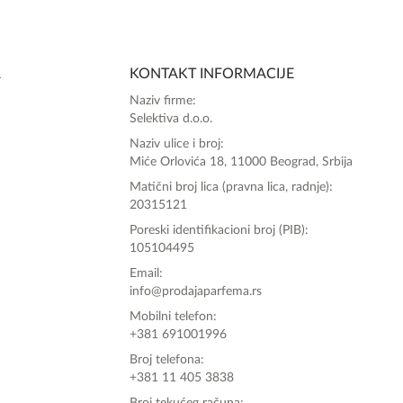
SlađanAi Asistent
Online
A
KONTAKT INFORMACIJE
Zdravo, tu sam da Vam pomognem da 
Naziv firme:
poručite svoj omiljeni parfem danas ali i za 
Selektiva d.o.o.
sva ostala pitanja?
Naziv ulice i broj:
Miće Orlovića 18, 11000 Beograd, Srbija
Matični broj lica (pravna lica, radnje):
20315121
Poreski identifikacioni broj (PIB):
105104495
Email:
info@prodajaparfema.rs
Mobilni telefon:
+381 691001996
Broj telefona:
+381 11 405 3838