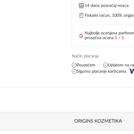
14 dana povraćaj novca
Fiskalni račun, 100% origina
Najbolje ocenjena parfimer
prosečna ocena
5 / 5
Način plaćanja
Pouzećem
Uplatom na r
Sigurno plaćanje karticama
ORIGINS KOZMETIKA