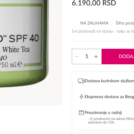
6.190,00
RSD
NA ZALIHAMA
Šifra pro
Svi proizvodi na stanju - šalju se i
Origins
DODAJ
A
Perfect
World
Spf
Dostava kurirskom službo
40+
Moisturizer
količina
Ekspresna dostava za Beo
Preuzimanje u radnji
- U prodavnici na adresi Mić
subotom do 15h.