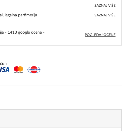
SAZNAJ VIŠE
l, legalna parfimerija
SAZNAJ VIŠE
ija - 1413 google ocena -
POGLEDAJ OCENE
5,0
rating
ačun