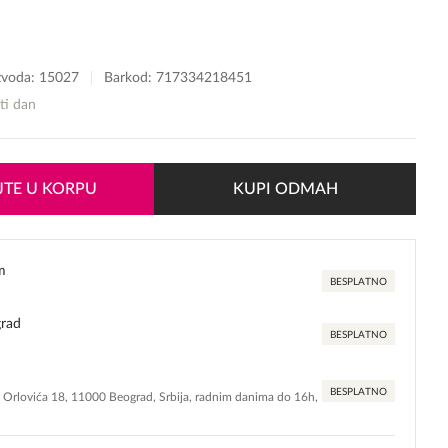
izvoda:
15027
Barkod: 717334218451
sti dan
TE U KORPU
KUPI ODMAH
m
BESPLATNO
grad
BESPLATNO
BESPLATNO
e Orlovića 18, 11000 Beograd, Srbija, radnim danima do 16h,