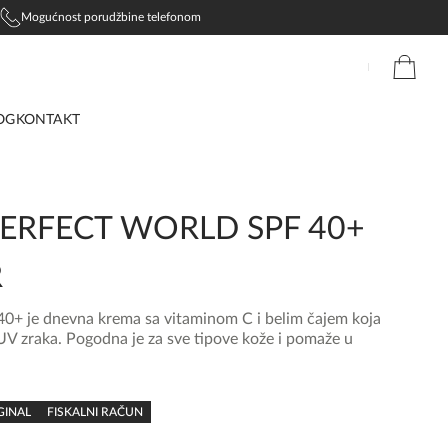
Mogućnost porudžbine telefonom
OG
KONTAKT
ERFECT WORLD SPF 40+
R
40+ je dnevna krema sa vitaminom C i belim čajem koja
 UV zraka. Pogodna je za sve tipove kože i pomaže u
GINAL
FISKALNI RAČUN