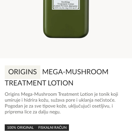
ORIGINS
MEGA-MUSHROOM
TREATMENT LOTION
Origins Mega-Mushroom Treatment Lotion je tonik koji
umiruje i hidrira kožu, sužava pore i uklanja nečistoće.
Pogodan je za sve tipove kože, uključujući osetljivu, i
priprema lice za dalju negu.
0,0
rating
100% ORIGINAL
FISKALNI RAČUN