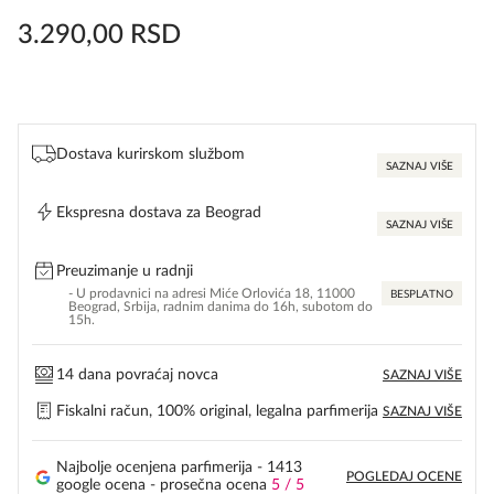
3.290,00
RSD
Dostava kurirskom službom
SAZNAJ VIŠE
Ekspresna dostava za Beograd
SAZNAJ VIŠE
Preuzimanje u radnji
- U prodavnici na adresi Miće Orlovića 18, 11000
BESPLATNO
Beograd, Srbija, radnim danima do 16h, subotom do
15h.
14 dana povraćaj novca
SAZNAJ VIŠE
Fiskalni račun, 100% original, legalna parfimerija
SAZNAJ VIŠE
Najbolje ocenjena parfimerija - 1413
POGLEDAJ OCENE
google ocena - prosečna ocena
5 / 5