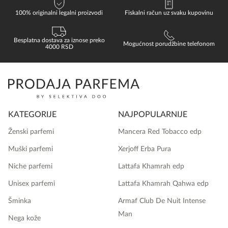
100% originalni legalni proizvodi
Fiskalni račun uz svaku kupovinu
Besplatna dostava za iznose preko
Mogućnost porudžbine telefonom
4000 RSD
KATEGORIJE
NAJPOPULARNIJE
Ženski parfemi
Mancera Red Tobacco edp
Muški parfemi
Xerjoff Erba Pura
Niche parfemi
Lattafa Khamrah edp
Unisex parfemi
Lattafa Khamrah Qahwa edp
Šminka
Armaf Club De Nuit Intense
Man
Nega kože