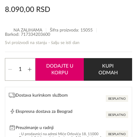
8.090,00
RSD
NA ZALIHAMA
Šifra proizvoda:
15055
Barkod: 717334203600
Svi proizvodi na stanju - šalju se isti dan
Origins
DODAJTE U
KUPI
Plantscription
KORPU
ODMAH
Youth
Renewing
Power
Night
Dostava kurirskom službom
Cream
BESPLATNO
količina
Ekspresna dostava za Beograd
BESPLATNO
Preuzimanje u radnji
- U prodavnici na adresi Miće Orlovića 18, 11000
BESPLATNO