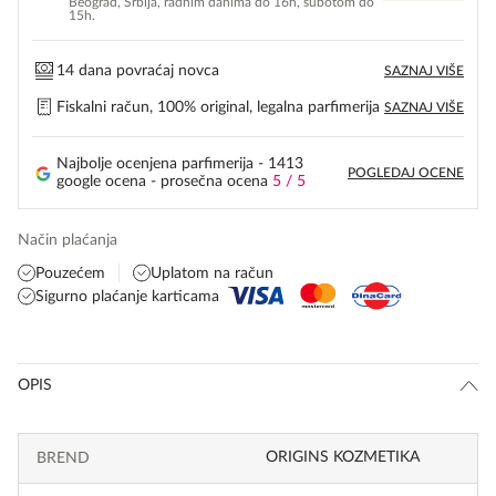
Beograd, Srbija, radnim danima do 16h, subotom do
15h.
14 dana povraćaj novca
SAZNAJ VIŠE
Fiskalni račun, 100% original, legalna parfimerija
SAZNAJ VIŠE
Najbolje ocenjena parfimerija - 1413
POGLEDAJ OCENE
google ocena - prosečna ocena
5 / 5
Način plaćanja
Pouzećem
Uplatom na račun
Sigurno plaćanje karticama
OPIS
ORIGINS KOZMETIKA
BREND