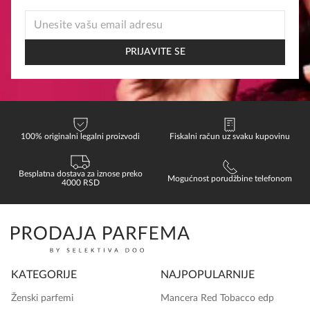
EMAIL
EMAIL
*
PRIJAVITE SE
100% originalni legalni proizvodi
Fiskalni račun uz svaku kupovinu
Besplatna dostava za iznose preko
Mogućnost porudžbine telefonom
4000 RSD
KATEGORIJE
NAJPOPULARNIJE
Ženski parfemi
Mancera Red Tobacco edp