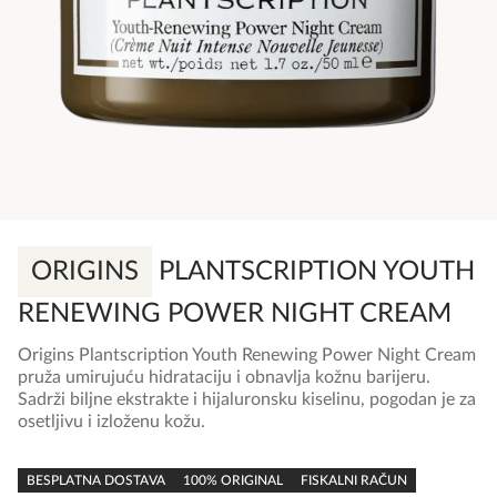
ORIGINS
PLANTSCRIPTION YOUTH
RENEWING POWER NIGHT CREAM
Origins Plantscription Youth Renewing Power Night Cream
pruža umirujuću hidrataciju i obnavlja kožnu barijeru.
Sadrži biljne ekstrakte i hijaluronsku kiselinu, pogodan je za
osetljivu i izloženu kožu.
0,0
rating
BESPLATNA DOSTAVA
100% ORIGINAL
FISKALNI RAČUN