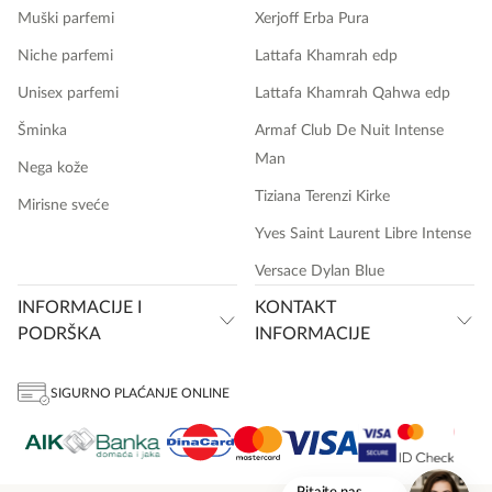
Muški parfemi
Xerjoff Erba Pura
Niche parfemi
Lattafa Khamrah edp
Unisex parfemi
Lattafa Khamrah Qahwa edp
Šminka
Armaf Club De Nuit Intense
Man
Nega kože
Tiziana Terenzi Kirke
Mirisne sveće
Yves Saint Laurent Libre Intense
Versace Dylan Blue
INFORMACIJE I
KONTAKT
PODRŠKA
INFORMACIJE
SIGURNO PLAĆANJE ONLINE
onlinemedia.rs
Pitajte nas