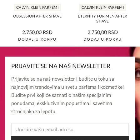
CALVIN KLEIN PARFEMI
CALVIN KLEIN PARFEMI
OBSESSION AFTER SHAVE
ETERNITY FOR MEN AFTER
SHAVE
0,0
0,0
2.750,00
RSD
2.750,00
RSD
rating
rating
DODAJ U KORPU
DODAJ U KORPU
PRIJAVITE SE NA NAŠ NEWSLETTER
Prijavite se na naš newsletter i budite u toku sa
najnovijim trendovima u svetu parfema i kozmetike!
Budite prvi koji će saznati o našim specijalnim
ponudama, ekskluzivnim popustima i savetima
stručnjaka za lepotu.
EMAIL
EMAIL