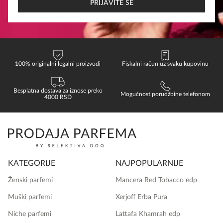
*
PRIJAVITE SE
100% originalni legalni proizvodi
Fiskalni račun uz svaku kupovinu
Besplatna dostava za iznose preko
Mogućnost porudžbine telefonom
4000 RSD
KATEGORIJE
NAJPOPULARNIJE
Ženski parfemi
Mancera Red Tobacco edp
Muški parfemi
Xerjoff Erba Pura
Niche parfemi
Lattafa Khamrah edp