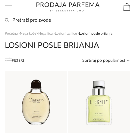
SlađanAi Asistent
Početna
>
Nega kože
>
Nega lica
>
Losioni za lice
>
Losioni posle brijanja
Online
LOSIONI POSLE BRIJANJA
Zdravo, tu sam da Vam pomognem da 
Sortiraj po popularnosti
FILTERI
poručite svoj omiljeni parfem danas ali i za 
sva ostala pitanja?