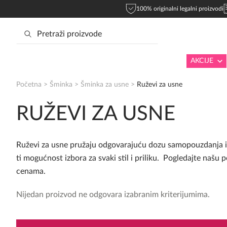
100% originalni legalni proizvodi
AKCIJE
Početna
>
Šminka
>
Šminka za usne
>
Ruževi za usne
RUŽEVI ZA USNE
Ruževi za usne pružaju odgovarajuću dozu samopouzdanja i 
ti mogućnost izbora za svaki stil i priliku. Pogledajte našu
cenama.
Nijedan proizvod ne odgovara izabranim kriterijumima.