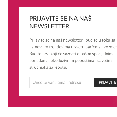
PRIJAVITE SE NA NAŠ
NEWSLETTER
Prijavite se na naš newsletter i budite u toku sa
najnovijim trendovima u svetu parfema i kozmet
Budite prvi koji će saznati o našim specijalnim
ponudama, ekskluzivnim popustima i savetima
stručnjaka za lepotu.
*
PRIJAVITE
EMAIL
EMAIL