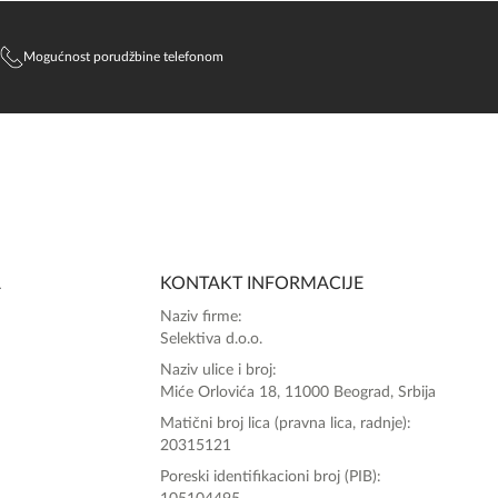
Mogućnost porudžbine telefonom
SlađanAi Asistent
Online
A
KONTAKT INFORMACIJE
Zdravo, tu sam da Vam pomognem da 
Naziv firme:
poručite svoj omiljeni parfem danas ali i za 
Selektiva d.o.o.
sva ostala pitanja?
Naziv ulice i broj:
Miće Orlovića 18, 11000 Beograd, Srbija
Matični broj lica (pravna lica, radnje):
20315121
Poreski identifikacioni broj (PIB):