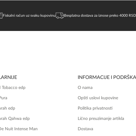
Fiskalni račun uz svaku kupovinu
Besplatna dostava za iznose preko 4000 RSD
ARNIJE
INFORMACIJE I PODRŠK
 Tobacco edp
O nama
Pura
Opšti uslovi kupovine
mrah edp
Politika privatnosti
mrah Qahwa edp
Lično preuzimanje artikla
De Nuit Intense Man
Dostava