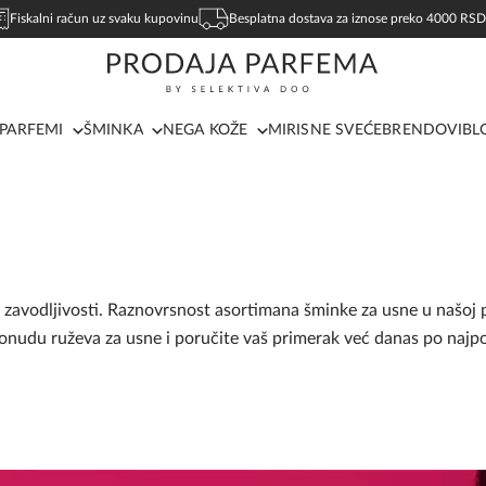
Fiskalni račun uz svaku kupovinu
Besplatna dostava za iznose preko 4000 RSD
PARFEMI
ŠMINKA
NEGA KOŽE
MIRISNE SVEĆE
BRENDOVI
BL
zavodljivosti. Raznovrsnost asortimana šminke za usne u našoj 
 ponudu ruževa za usne i poručite vaš primerak već danas po najpo