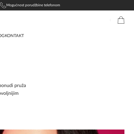
Mogućnost porudžbine telefonom
OG
KONTAKT
ponudi pruža
voljnijim