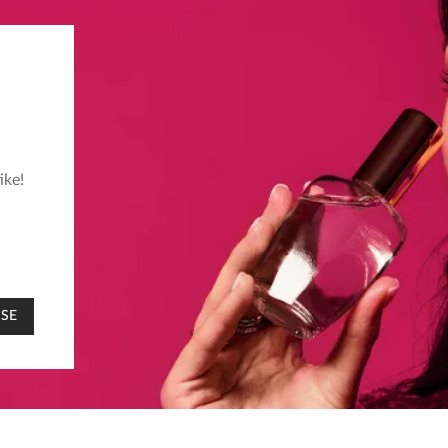
ike!
 SE