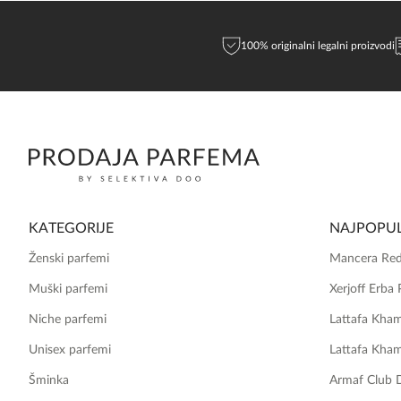
100% originalni legalni proizvodi
KATEGORIJE
NAJPOPUL
Ženski parfemi
Mancera Red
Muški parfemi
Xerjoff Erba 
Niche parfemi
Lattafa Kha
Unisex parfemi
Lattafa Kha
Šminka
Armaf Club 