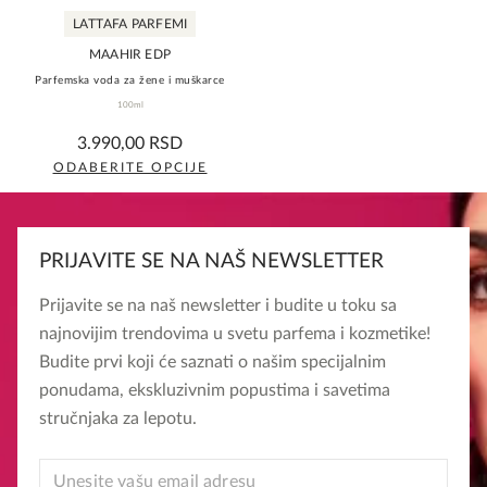
LATTAFA PARFEMI
stranici
stranici
proizvoda.
proizvoda.
MAAHIR EDP
Parfemska voda za žene i muškarce
100ml
0,0
3.990,00
RSD
rating
ODABERITE OPCIJE
Ovaj
proizvod
ima
PRIJAVITE SE NA NAŠ NEWSLETTER
više
varijanti.
Prijavite se na naš newsletter i budite u toku sa
Opcije
najnovijim trendovima u svetu parfema i kozmetike!
mogu
Budite prvi koji će saznati o našim specijalnim
biti
ponudama, ekskluzivnim popustima i savetima
izabrane
stručnjaka za lepotu.
na
stranici
EMAIL