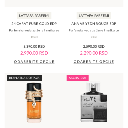
LATTAFA PARFEMI
LATTAFA PARFEMI
24 CARAT PURE GOLD EDP
ANA ABIYEDH ROUGE EDP
Parfemska voda za žene i muškarce
Parfemska voda za žene i muškarce
100ml
60ml
0,0
0,0
3.390,00
RSD
2.590,00
RSD
rating
rating
2.990,00
RSD
2.290,00
RSD
ODABERITE OPCIJE
ODABERITE OPCIJE
Ovaj
Ovaj
proizvod
proizvod
BESPLATNA DOSTAVA
AKCIJA
−25%
ima
ima
više
više
varijanti.
varijanti.
Opcije
Opcije
mogu
mogu
biti
biti
izabrane
izabrane