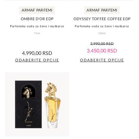
na
na
ARMAF PARFEMI
ARMAF PARFEMI
stranici
stranici
proizvoda.
proizvoda.
OMBRE D'OR EDP
ODYSSEY TOFFEE COFFEE EDP
Parfemska voda za žene i muškarce
Parfemska voda za žene i muškarce
75ml
100ml
0,0
3.990,00
RSD
rating
0,0
3.450,00
RSD
4.990,00
RSD
rating
ODABERITE OPCIJE
ODABERITE OPCIJE
Ovaj
Ovaj
proizvod
proizvod
ima
ima
više
više
varijanti.
varijanti.
Opcije
Opcije
mogu
mogu
biti
biti
izabrane
izabrane
na
na