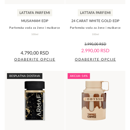
na
na
LATTAFA PARFEMI
LATTAFA PARFEMI
stranici
stranici
proizvoda.
proizvoda.
MUSAMAM EDP
24 CARAT WHITE GOLD EDP
Parfemska voda za žene i muškarce
Parfemska voda za žene i muškarce
100ml
100ml
0,0
3.990,00
RSD
rating
0,0
2.990,00
RSD
4.790,00
RSD
rating
ODABERITE OPCIJE
ODABERITE OPCIJE
Ovaj
Ovaj
proizvod
proizvod
BESPLATNA DOSTAVA
AKCIJA
−14%
ima
ima
više
više
varijanti.
varijanti.
Opcije
Opcije
mogu
mogu
biti
biti
izabrane
izabrane