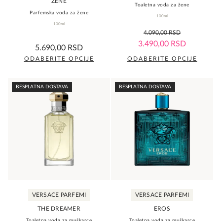
ŽENE
Toaletna voda za žene
Parfemska voda za žene
100ml
100ml
5,0
4.090,00
RSD
rating
0,0
3.490,00
RSD
5.690,00
RSD
rating
ODABERITE OPCIJE
ODABERITE OPCIJE
Ovaj
Ovaj
proizvod
proizvod
BESPLATNA DOSTAVA
BESPLATNA DOSTAVA
ima
ima
više
više
varijanti.
varijanti.
Opcije
Opcije
mogu
mogu
biti
biti
izabrane
izabrane
na
na
VERSACE PARFEMI
VERSACE PARFEMI
stranici
stranici
proizvoda.
proizvoda.
THE DREAMER
EROS
Toaletna voda za muškarce
Toaletna voda za muškarce