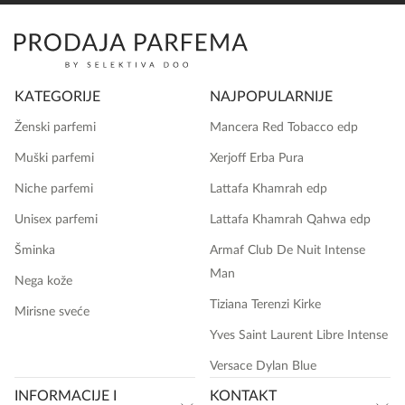
KATEGORIJE
NAJPOPULARNIJE
Ženski parfemi
Mancera Red Tobacco edp
Muški parfemi
Xerjoff Erba Pura
Niche parfemi
Lattafa Khamrah edp
Unisex parfemi
Lattafa Khamrah Qahwa edp
Šminka
Armaf Club De Nuit Intense
Man
Nega kože
Tiziana Terenzi Kirke
Mirisne sveće
Yves Saint Laurent Libre Intense
Versace Dylan Blue
INFORMACIJE I
KONTAKT