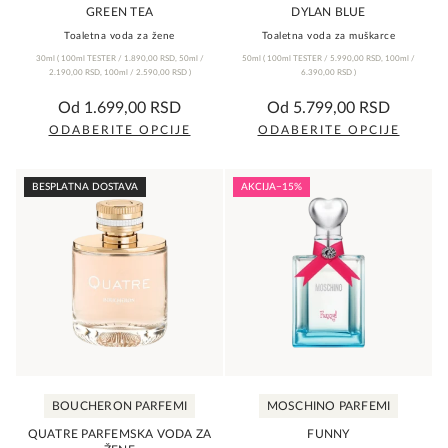
proizvoda.
proizvoda.
GREEN TEA
DYLAN BLUE
Toaletna voda za žene
Toaletna voda za muškarce
30ml
(
100ml TESTER /
1.890,00
RSD
,
50ml /
50ml
(
100ml TESTER /
5.990,00
RSD
,
100ml /
2.190,00
RSD
,
100ml /
2.590,00
RSD
)
6.390,00
RSD
)
0,0
0,0
Od
1.699,00
RSD
Od
5.799,00
RSD
rating
rating
ODABERITE OPCIJE
ODABERITE OPCIJE
Ovaj
Ovaj
proizvod
proizvod
BESPLATNA DOSTAVA
AKCIJA
−15%
ima
ima
više
više
varijanti.
varijanti.
Opcije
Opcije
mogu
mogu
biti
biti
izabrane
izabrane
na
na
BOUCHERON PARFEMI
MOSCHINO PARFEMI
stranici
stranici
proizvoda.
proizvoda.
QUATRE PARFEMSKA VODA ZA
FUNNY