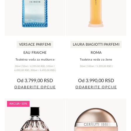
VERSACE PARFEMI
LAURA BIAGIOTTI PARFEMI
EAU FRAICHE
ROMA
Toaletna voda za muškarce
Toaletna voda za žene
30ml
(
50ml /
4.390,00
RSD
,
100ml /
50ml
(
100ml /
5.390,00
RSD
)
6.090,00
RSD
,
200ml /
8.490,00
RSD
)
0,0
5,0
Od
3.799,00
RSD
Od
3.990,00
RSD
rating
rating
ODABERITE OPCIJE
ODABERITE OPCIJE
Ovaj
Ovaj
proizvod
proizvod
AKCIJA
−10%
ima
ima
više
više
varijanti.
varijanti.
Opcije
Opcije