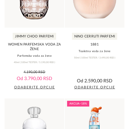
mogu
mogu
biti
biti
izabrane
izabrane
na
na
JIMMY CHOO PARFEMI
NINO CERRUTI PARFEMI
stranici
stranici
proizvoda.
proizvoda.
WOMEN PARFEMSKA VODA ZA
1881
ŽENE
Toaletna voda za žene
Parfemska voda za žene
50ml
(
100ml TESTER /
3.490,00
RSD
)
40ml
(
100ml TESTER /
5.190,00
RSD
)
0,0
4.190,00
RSD
rating
0,0
Od
3.790,00
RSD
Od
2.590,00
RSD
rating
ODABERITE OPCIJE
ODABERITE OPCIJE
Ovaj
Ovaj
proizvod
proizvod
AKCIJA
−18%
ima
ima
više
više
varijanti.
varijanti.