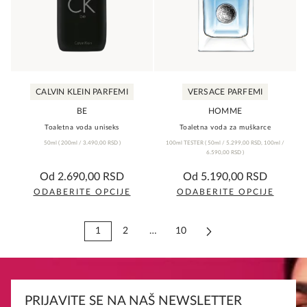
Opcije
Opcije
mogu
mogu
biti
biti
izabrane
izabrane
na
na
CALVIN KLEIN PARFEMI
VERSACE PARFEMI
stranici
stranici
proizvoda.
proizvoda.
BE
HOMME
Toaletna voda uniseks
Toaletna voda za muškarce
50ml
(
200ml /
3.490,00
RSD
)
100ml TESTER
(
50ml /
5.299,00
RSD
,
100ml /
6.590,00
RSD
)
0,0
0,0
Od
2.690,00
RSD
Od
5.190,00
RSD
rating
rating
ODABERITE OPCIJE
ODABERITE OPCIJE
Ovaj
Ovaj
proizvod
proizvod
1
2
…
10
ima
ima
više
više
varijanti.
varijanti.
Opcije
Opcije
PRIJAVITE SE NA NAŠ NEWSLETTER