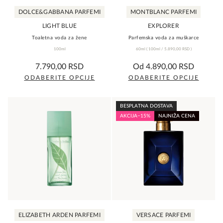
DOLCE&GABBANA PARFEMI
MONTBLANC PARFEMI
LIGHT BLUE
EXPLORER
Toaletna voda za žene
Parfemska voda za muškarce
100ml
60ml
(
100ml /
5.890,00
RSD
)
0,0
5,0
7.790,00
RSD
Od
4.890,00
RSD
rating
rating
ODABERITE OPCIJE
ODABERITE OPCIJE
Ovaj
Ovaj
proizvod
proizvod
BESPLATNA DOSTAVA
ima
ima
AKCIJA
−15%
NAJNIŽA CENA
više
više
varijanti.
varijanti.
Opcije
Opcije
mogu
mogu
biti
biti
izabrane
izabrane
na
na
ELIZABETH ARDEN PARFEMI
VERSACE PARFEMI
stranici
stranici