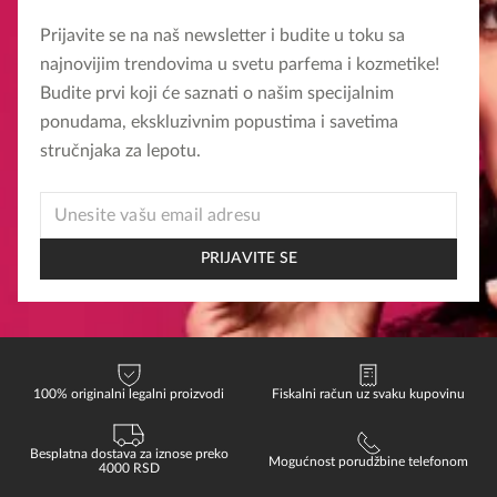
mogu
mogu
Prijavite se na naš newsletter i budite u toku sa
biti
biti
najnovijim trendovima u svetu parfema i kozmetike!
izabrane
izabrane
Budite prvi koji će saznati o našim specijalnim
na
na
ponudama, ekskluzivnim popustima i savetima
stranici
stranici
stručnjaka za lepotu.
proizvoda.
proizvoda.
EMAIL
EMAIL
*
PRIJAVITE SE
100% originalni legalni proizvodi
Fiskalni račun uz svaku kupovinu
Besplatna dostava za iznose preko
Mogućnost porudžbine telefonom
4000 RSD