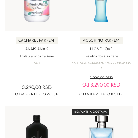
Opcije
Opcije
mogu
mogu
biti
biti
izabrane
izabrane
na
na
CACHAREL PARFEMI
MOSCHINO PARFEMI
stranici
stranici
proizvoda.
proizvoda.
ANAIS ANAIS
I LOVE LOVE
Toaletna voda za žene
Toaletna voda za žene
30ml
50ml
(
30ml /
3.490,00
RSD
,
100ml /
4.790,00
RSD
)
0,0
3.990,00
RSD
rating
5,0
Od
3.290,00
RSD
3.290,00
RSD
rating
ODABERITE OPCIJE
ODABERITE OPCIJE
Ovaj
Ovaj
proizvod
proizvod
BESPLATNA DOSTAVA
ima
ima
više
više
varijanti.
varijanti.