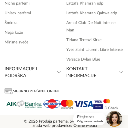
Niche parfemi
Lattafa Khamrah edp
Unisex parfemi
Lattafa Khamrah Qahwa edp
Šminka
Armaf Club De Nuit Intense
Man
Nega kože
Tiziana Terenzi Kirke
Mirisne sveće
Yves Saint Laurent Libre Intense
Versace Dylan Blue
INFORMACIJE I
KONTAKT
PODRŠKA
INFORMACIJE
SIGURNO PLAĆANJE ONLINE
onlinemedia.rs
Pitajte nas
© 2026 Prodaja parfema. Sva prava zadržana.
Odgovaramo odmah
Izrada web prodavnice: Online Media