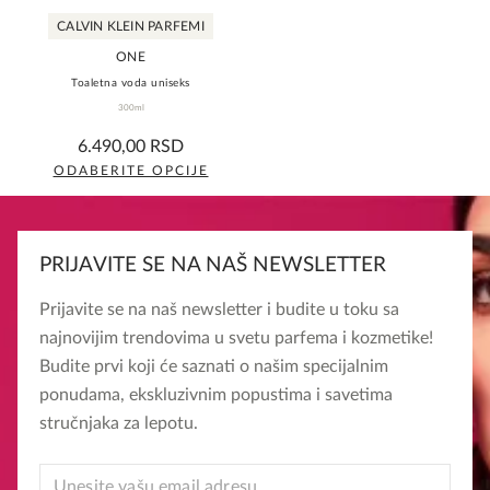
CALVIN KLEIN PARFEMI
ONE
Toaletna voda uniseks
300ml
0,0
6.490,00
RSD
rating
ODABERITE OPCIJE
Ovaj
proizvod
ima
PRIJAVITE SE NA NAŠ NEWSLETTER
više
varijanti.
Prijavite se na naš newsletter i budite u toku sa
Opcije
najnovijim trendovima u svetu parfema i kozmetike!
mogu
Budite prvi koji će saznati o našim specijalnim
biti
ponudama, ekskluzivnim popustima i savetima
izabrane
stručnjaka za lepotu.
na
stranici
EMAIL