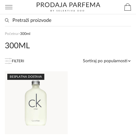
SlađanAi Asistent
Početna
>
300ml
Online
300ML
Zdravo, tu sam da Vam pomognem da 
Sortiraj po popularnosti
FILTERI
poručite svoj omiljeni parfem danas ali i za 
sva ostala pitanja?
BESPLATNA DOSTAVA