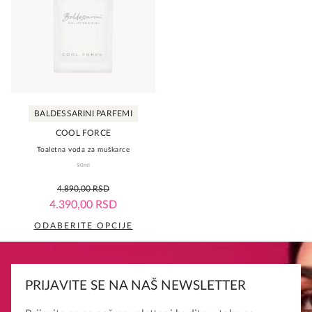
varijanti.
varijanti.
Opcije
Opcije
mogu
mogu
biti
biti
izabrane
izabrane
na
na
BALDESSARINI PARFEMI
stranici
stranici
proizvoda.
proizvoda.
COOL FORCE
Toaletna voda za muškarce
90ml
0,0
4.890,00
RSD
rating
4.390,00
RSD
ODABERITE OPCIJE
Ovaj
proizvod
ima
PRIJAVITE SE NA NAŠ NEWSLETTER
više
varijanti.