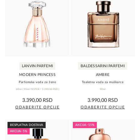
LANVIN PARFEMI
BALDESSARINI PARFEMI
MODERN PRINCESS
AMBRE
Parfemska voda za žene
Toaletna voda za muškarce
60ml
(
90ml TESTER /
3.390,00
RSD
)
90ml
0,0
0,0
3.390,00
RSD
3.990,00
RSD
rating
rating
ODABERITE OPCIJE
ODABERITE OPCIJE
Ovaj
Ovaj
proizvod
proizvod
BESPLATNA DOSTAVA
AKCIJA
−15%
ima
ima
AKCIJA
−5%
više
više