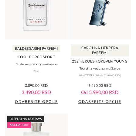
varijanti.
varijanti.
Opcije
Opcije
mogu
mogu
biti
biti
izabrane
izabrane
na
na
CAROLINA HERRERA
BALDESSARINI PARFEMI
stranici
stranici
PARFEMI
proizvoda.
proizvoda.
COOL FORCE SPORT
212 HEROES FOREVER YOUNG
Toaletna voda za muškarce
Toaletna voda za muškarce
90ml
90ml TESTER
(
90ml /
7.590,00
RSD
)
0,0
0,0
3.890,00
RSD
6.490,00
RSD
rating
rating
3.490,00
RSD
Od
5.990,00
RSD
ODABERITE OPCIJE
ODABERITE OPCIJE
Ovaj
Ovaj
proizvod
proizvod
BESPLATNA DOSTAVA
ima
ima
AKCIJA
−10%
više
više