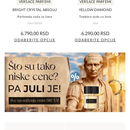
VERSACE PARFEMI
VERSACE PARFEMI
stranici
stranici
proizvoda.
proizvoda.
BRIGHT CRYSTAL ABSOLU
YELLOW DIAMOND
Parfemska voda za žene
Toaletna voda za žene
90ml TESTER
50ml
0,0
0,0
6.790,00
RSD
6.290,00
RSD
rating
rating
ODABERITE OPCIJE
ODABERITE OPCIJE
Ovaj
Ovaj
proizvod
proizvod
ima
ima
više
više
varijanti.
varijanti.
Opcije
Opcije
mogu
mogu
biti
biti
izabrane
izabrane
na
na
stranici
stranici
proizvoda.
proizvoda.