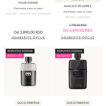
proizvoda.
proizvoda.
POUR FEMME
NARCISO POUDREE
Parfemska voda za žene
Parfemska voda za žene
30ml
(
50ml /
4.990,00
RSD
,
90ml /
6.690,00
RSD
)
50ml
(
90ml /
9.590,00
RSD
)
5,0
7.790,00
RSD
rating
0,0
Od
6.890,00
RSD
Od
3.890,00
RSD
rating
ODABERITE OPCIJE
ODABERITE OPCIJE
Ovaj
Ovaj
proizvod
proizvod
BESPLATNA DOSTAVA
BESPLATNA DOSTAVA
ima
ima
AKCIJA
−14%
AKCIJA
−8%
više
više
varijanti.
varijanti.
Opcije
Opcije
mogu
mogu
biti
biti
izabrane
izabrane
na
na
GUCCI PARFEMI
GUCCI PARFEMI
stranici
stranici