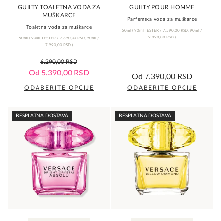
proizvoda.
proizvoda.
GUILTY TOALETNA VODA ZA
GUILTY POUR HOMME
MUŠKARCE
Parfemska voda za muškarce
Toaletna voda za muškarce
50ml
(
90ml TESTER /
7.590,00
RSD
,
90ml /
9.390,00
RSD
)
50ml
(
90ml TESTER /
7.390,00
RSD
,
90ml /
7.990,00
RSD
)
0,0
6.290,00
RSD
rating
0,0
Od
5.390,00
RSD
Od
7.390,00
RSD
rating
ODABERITE OPCIJE
ODABERITE OPCIJE
Ovaj
Ovaj
proizvod
proizvod
BESPLATNA DOSTAVA
BESPLATNA DOSTAVA
ima
ima
više
više
varijanti.
varijanti.
Opcije
Opcije
mogu
mogu
biti
biti
izabrane
izabrane
na
na