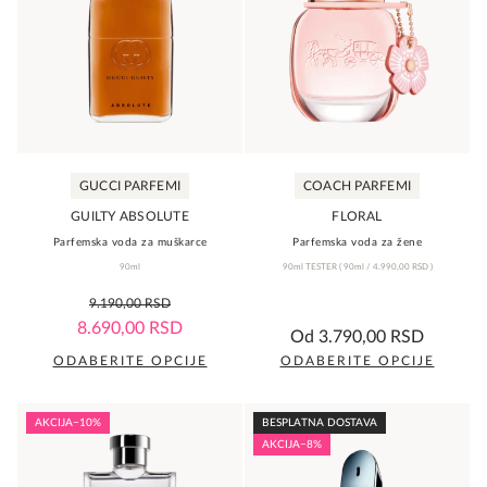
varijanti.
varijanti.
Opcije
Opcije
mogu
mogu
biti
biti
izabrane
izabrane
na
na
GUCCI PARFEMI
COACH PARFEMI
stranici
stranici
proizvoda.
proizvoda.
GUILTY ABSOLUTE
FLORAL
Parfemska voda za muškarce
Parfemska voda za žene
90ml
90ml TESTER
(
90ml /
4.990,00
RSD
)
0,0
9.190,00
RSD
rating
0,0
8.690,00
RSD
Od
3.790,00
RSD
rating
ODABERITE OPCIJE
ODABERITE OPCIJE
Ovaj
Ovaj
proizvod
proizvod
AKCIJA
−10%
BESPLATNA DOSTAVA
ima
ima
AKCIJA
−8%
više
više