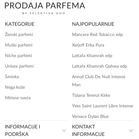
KATEGORIJE
NAJPOPULARNIJE
Ženski parfemi
Mancera Red Tobacco edp
Muški parfemi
Xerjoff Erba Pura
Niche parfemi
Lattafa Khamrah edp
Unisex parfemi
Lattafa Khamrah Qahwa edp
Šminka
Armaf Club De Nuit Intense
Man
Nega kože
Tiziana Terenzi Kirke
Mirisne sveće
Yves Saint Laurent Libre Intense
Versace Dylan Blue
INFORMACIJE I
KONTAKT
PODRŠKA
INFORMACIJE