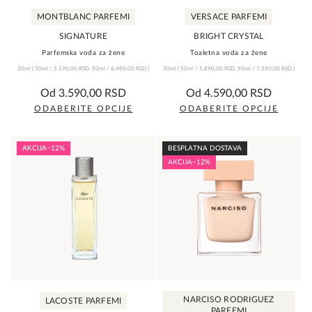
MONTBLANC PARFEMI
VERSACE PARFEMI
SIGNATURE
BRIGHT CRYSTAL
Parfemska voda za žene
Toaletna voda za žene
30ml
(
50ml /
5.190,00
RSD
,
90ml /
6.490,00
RSD
)
30ml
(
50ml /
5.890,00
RSD
,
90ml /
7.590,00
RSD
)
0,0
0,0
Od
3.590,00
RSD
Od
4.590,00
RSD
rating
rating
ODABERITE OPCIJE
ODABERITE OPCIJE
Ovaj
Ovaj
proizvod
proizvod
AKCIJA
−12%
BESPLATNA DOSTAVA
ima
ima
AKCIJA
−12%
više
više
varijanti.
varijanti.
Opcije
Opcije
mogu
mogu
biti
biti
izabrane
izabrane
na
na
NARCISO RODRIGUEZ
LACOSTE PARFEMI
stranici
stranici
PARFEMI