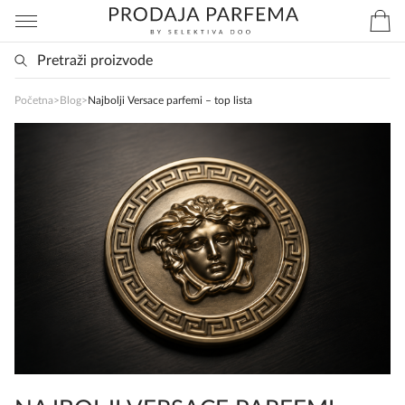
Početna
>
Blog
>
Najbolji Versace parfemi – top lista
SlađanAi Asistent
Online
Zdravo, tu sam da Vam pomognem da 
poručite svoj omiljeni parfem danas ali i za 
sva ostala pitanja?