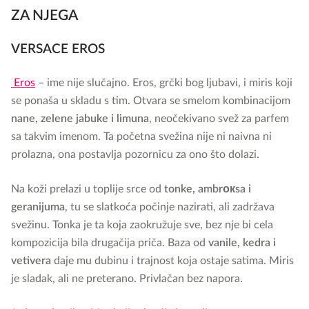
ZA NJEGA
VERSACE EROS
Eros
– ime nije slučajno. Eros, grčki bog ljubavi, i miris koji
se ponaša u skladu s tim. Otvara se smelom kombinacijom
nane, zelene jabuke i limuna
, neočekivano svež za parfem
sa takvim imenom. Ta početna svežina nije ni naivna ni
prolazna, ona postavlja pozornicu za ono što dolazi.
Na koži prelazi u toplije srce od
tonke, ambrокsa i
geranijuma
, tu se slatkoća počinje nazirati, ali zadržava
svežinu. Tonka je ta koja zaokružuje sve, bez nje bi cela
kompozicija bila drugačija priča. Baza od
vanile, kedra i
vetivera
daje mu dubinu i trajnost koja ostaje satima. Miris
je sladak, ali ne preterano. Privlačan bez napora.