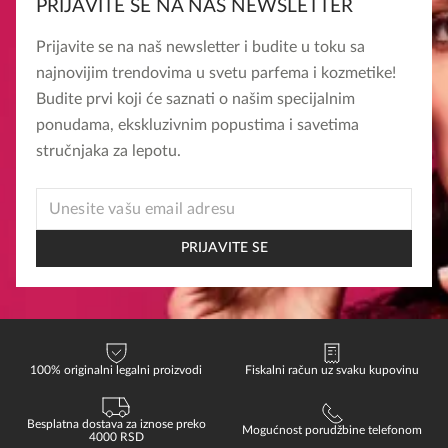
PRIJAVITE SE NA NAŠ NEWSLETTER
Prijavite se na naš newsletter i budite u toku sa
najnovijim trendovima u svetu parfema i kozmetike!
Budite prvi koji će saznati o našim specijalnim
ponudama, ekskluzivnim popustima i savetima
stručnjaka za lepotu.
EMAIL
*
EMAIL
PRIJAVITE SE
100% originalni legalni proizvodi
Fiskalni račun uz svaku kupovinu
Besplatna dostava za iznose preko
Mogućnost porudžbine telefonom
4000 RSD