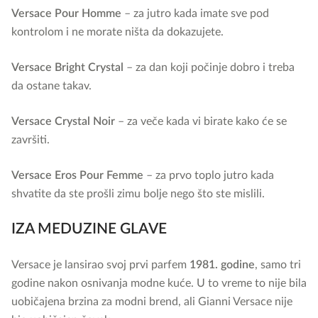
Versace Pour Homme
– za jutro kada imate sve pod
kontrolom i ne morate ništa da dokazujete.
Versace Bright Crystal
– za dan koji počinje dobro i treba
da ostane takav.
Versace Crystal Noir
– za veče kada vi birate kako će se
završiti.
Versace Eros Pour Femme
– za prvo toplo jutro kada
shvatite da ste prošli zimu bolje nego što ste mislili.
IZA MEDUZINE GLAVE
Versace je lansirao svoj prvi parfem
1981. godine
, samo tri
godine nakon osnivanja modne kuće. U to vreme to nije bila
uobičajena brzina za modni brend, ali Gianni Versace nije