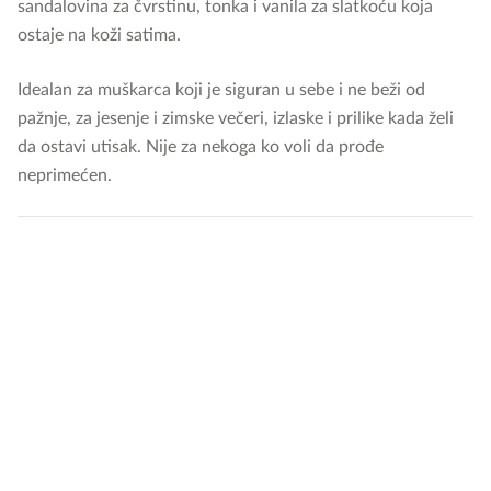
sandalovina za čvrstinu, tonka i vanila za slatkoću koja
ostaje na koži satima.
Idealan za muškarca koji je siguran u sebe i ne beži od
pažnje, za jesenje i zimske večeri, izlaske i prilike kada želi
da ostavi utisak. Nije za nekoga ko voli da prođe
neprimećen.