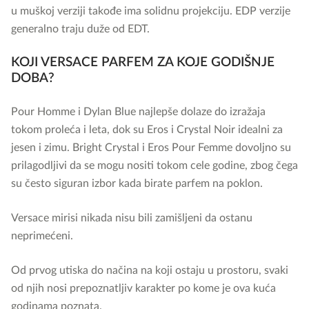
u muškoj verziji takođe ima solidnu projekciju. EDP verzije
generalno traju duže od EDT.
KOJI VERSACE PARFEM ZA KOJE GODIŠNJE
DOBA?
Pour Homme i Dylan Blue najlepše dolaze do izražaja
tokom proleća i leta, dok su Eros i Crystal Noir idealni za
jesen i zimu. Bright Crystal i Eros Pour Femme dovoljno su
prilagodljivi da se mogu nositi tokom cele godine, zbog čega
su često siguran izbor kada birate parfem na poklon.
Versace mirisi nikada nisu bili zamišljeni da ostanu
neprimećeni.
Od prvog utiska do načina na koji ostaju u prostoru, svaki
od njih nosi prepoznatljiv karakter po kome je ova kuća
godinama poznata.