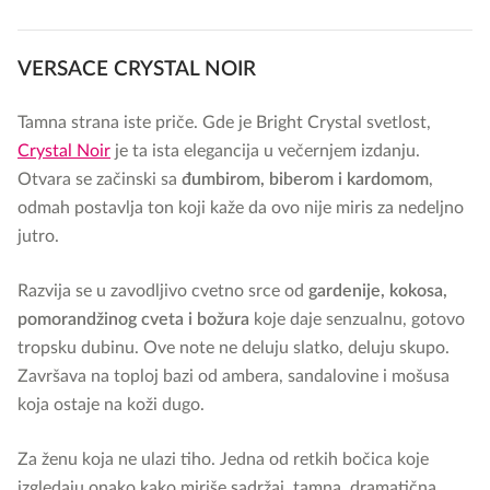
VERSACE CRYSTAL NOIR
Tamna strana iste priče. Gde je Bright Crystal svetlost,
Crystal Noir
je ta ista elegancija u večernjem izdanju.
Otvara se začinski sa
đumbirom, biberom i kardomom
,
odmah postavlja ton koji kaže da ovo nije miris za nedeljno
jutro.
Razvija se u zavodljivo cvetno srce od
gardenije, kokosa,
pomorandžinog cveta i božura
koje daje senzualnu, gotovo
tropsku dubinu. Ove note ne deluju slatko, deluju skupo.
Završava na toploj bazi od ambera, sandalovine i mošusa
koja ostaje na koži dugo.
Za ženu koja ne ulazi tiho. Jedna od retkih bočica koje
izgledaju onako kako miriše sadržaj, tamna, dramatična,