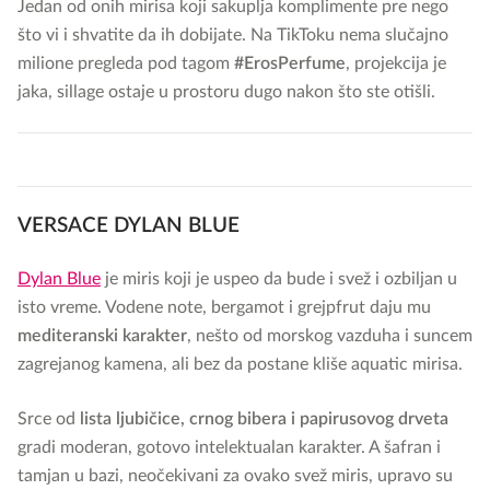
Jedan od onih mirisa koji sakuplja komplimente pre nego
što vi i shvatite da ih dobijate. Na TikToku nema slučajno
milione pregleda pod tagom
#ErosPerfume
, projekcija je
jaka, sillage ostaje u prostoru dugo nakon što ste otišli.
VERSACE DYLAN BLUE
Dylan Blue
je miris koji je uspeo da bude i svež i ozbiljan u
isto vreme. Vodene note, bergamot i grejpfrut daju mu
mediteranski karakter
, nešto od morskog vazduha i suncem
zagrejanog kamena, ali bez da postane kliše aquatic mirisa.
Srce od
lista ljubičice, crnog bibera i papirusovog drveta
gradi moderan, gotovo intelektualan karakter. A šafran i
tamjan u bazi, neočekivani za ovako svež miris, upravo su