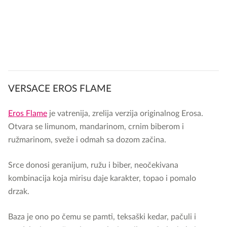
VERSACE EROS FLAME
Eros Flame
je vatrenija, zrelija verzija originalnog Erosa.
Otvara se limunom, mandarinom, crnim biberom i
ružmarinom, sveže i odmah sa dozom začina.
Srce donosi geranijum, ružu i biber, neočekivana
kombinacija koja mirisu daje karakter, topao i pomalo
drzak.
Baza je ono po čemu se pamti, teksaški kedar, pačuli i