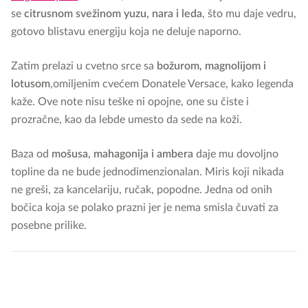
se
citrusnom svežinom yuzu, nara i leda
, što mu daje vedru,
gotovo blistavu energiju koja ne deluje naporno.
Zatim prelazi u cvetno srce sa
božurom, magnolijom i
lotusom
,omiljenim cvećem Donatele Versace, kako legenda
kaže. Ove note nisu teške ni opojne, one su čiste i
prozračne, kao da lebde umesto da sede na koži.
Baza od
mošusa, mahagonija i ambera
daje mu dovoljno
topline da ne bude jednodimenzionalan. Miris koji nikada
ne greši, za kancelariju, ručak, popodne. Jedna od onih
bočica koja se polako prazni jer je nema smisla čuvati za
posebne prilike.