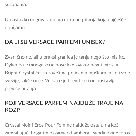
sezonama.
U nastavku odgovaramo na neka od pitanja koja najčešće
dobijamo.
DA LI SU VERSACE PARFEMI UNISEX?
Zvanično ne, ali u praksi granica je tanja nego što mislite.
Dylan Blue mnoge žene nose kao svakodnevni miris, a
Bright Crystal često završi na policama muškaraca koji vole
svežije, lakše note. Versace je brend koji ne postavlja
previše pitanja.
KOJI VERSACE PARFEM NAJDUŽE TRAJE NA
KOŽI?
Crystal Noir i Eros Pour Femme najduže ostaju na koži
zahvaljujući bogatim bazama od ambera i sandalovine. Eros