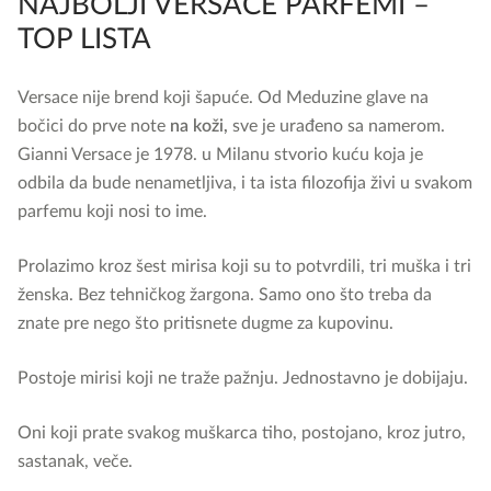
NAJBOLJI VERSACE PARFEMI –
TOP LISTA
Versace nije brend koji šapuće. Od Meduzine glave na
bočici do prve note
na koži,
sve je urađeno sa namerom.
Gianni Versace je 1978. u Milanu stvorio kuću koja je
odbila da bude nenametljiva, i ta ista filozofija živi u svakom
parfemu koji nosi to ime.
Prolazimo kroz šest mirisa koji su to potvrdili, tri muška i tri
ženska. Bez tehničkog žargona. Samo ono što treba da
znate pre nego što pritisnete dugme za kupovinu.
Postoje mirisi koji ne traže pažnju. Jednostavno je dobijaju.
Oni koji prate svakog muškarca tiho, postojano, kroz jutro,
sastanak, veče.