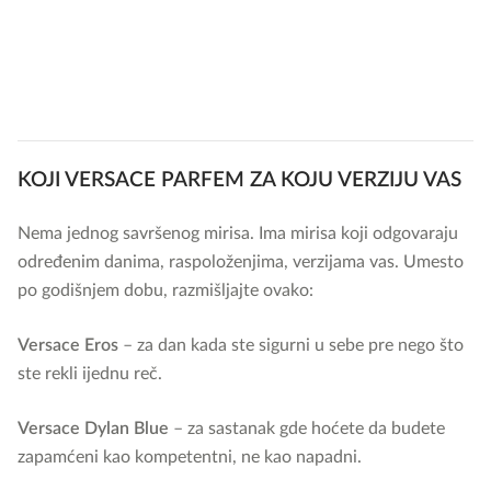
KOJI VERSACE PARFEM ZA KOJU VERZIJU VAS
Nema jednog savršenog mirisa. Ima mirisa koji odgovaraju
određenim danima, raspoloženjima, verzijama vas. Umesto
po godišnjem dobu, razmišljajte ovako:
Versace Eros
– za dan kada ste sigurni u sebe pre nego što
ste rekli ijednu reč.
Versace Dylan Blue
– za sastanak gde hoćete da budete
zapamćeni kao kompetentni, ne kao napadni.