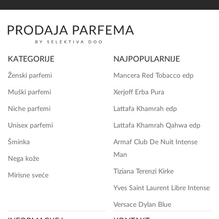
KATEGORIJE
NAJPOPULARNIJE
Ženski parfemi
Mancera Red Tobacco edp
Muški parfemi
Xerjoff Erba Pura
Niche parfemi
Lattafa Khamrah edp
Unisex parfemi
Lattafa Khamrah Qahwa edp
Šminka
Armaf Club De Nuit Intense
Man
Nega kože
Tiziana Terenzi Kirke
Mirisne sveće
Yves Saint Laurent Libre Intense
Versace Dylan Blue