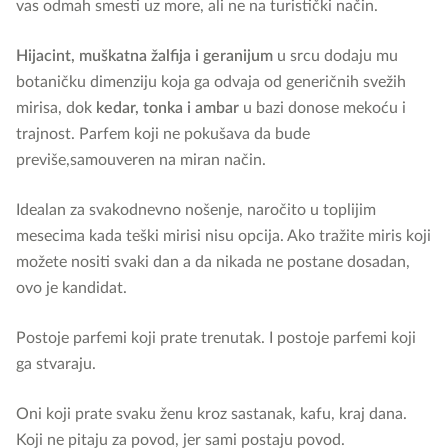
vas odmah smesti uz more, ali ne na turistički način.
Hijacint, muškatna žalfija i geranijum
u srcu dodaju mu
botaničku dimenziju koja ga odvaja od generičnih svežih
mirisa, dok
kedar, tonka i ambar
u bazi donose mekoću i
trajnost. Parfem koji ne pokušava da bude
previše,samouveren na miran način.
Idealan za svakodnevno nošenje, naročito u toplijim
mesecima kada teški mirisi nisu opcija. Ako tražite miris koji
možete nositi svaki dan a da nikada ne postane dosadan,
ovo je kandidat.
Postoje parfemi koji prate trenutak. I postoje parfemi koji
ga stvaraju.
Oni koji prate svaku ženu kroz sastanak, kafu, kraj dana.
Koji ne pitaju za povod, jer sami postaju povod.