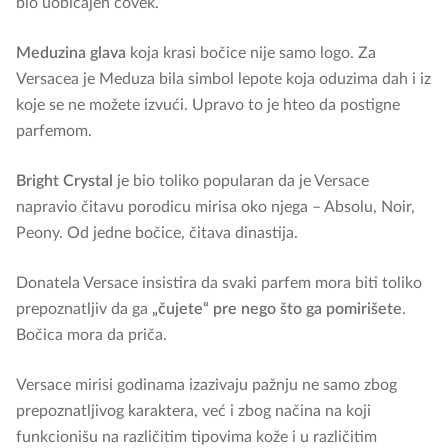
bio uobičajen čovek.
Meduzina glava
koja krasi bočice nije samo logo. Za
Versacea je Meduza bila simbol lepote koja oduzima dah i iz
koje se ne možete izvući. Upravo to je hteo da postigne
parfemom.
Bright Crystal
je bio toliko popularan da je Versace
napravio čitavu porodicu mirisa oko njega – Absolu, Noir,
Peony. Od jedne bočice, čitava dinastija.
Donatela Versace insistira da svaki parfem mora biti toliko
prepoznatljiv da ga
„čujete“ pre nego što ga pomirišete
.
Bočica mora da priča.
Versace mirisi godinama izazivaju pažnju ne samo zbog
prepoznatljivog karaktera, već i zbog načina na koji
funkcionišu na različitim tipovima kože i u različitim