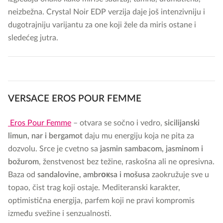
neizbežna. Crystal Noir EDP verzija daje još intenzivniju i
dugotrajniju varijantu za one koji žele da miris ostane i
sledećeg jutra.
VERSACE EROS POUR FEMME
Eros Pour Femme
– otvara se sočno i vedro,
sicilijanski
limun, nar i bergamot
daju mu energiju koja ne pita za
dozvolu. Srce je cvetno sa
jasmin sambacom, jasminom i
božurom
, ženstvenost bez težine, raskošna ali ne opresivna.
Baza od
sandalovine, ambrокsa i mošusa
zaokružuje sve u
topao, čist trag koji ostaje. Mediteranski karakter,
optimistična energija, parfem koji ne pravi kompromis
između svežine i senzualnosti.