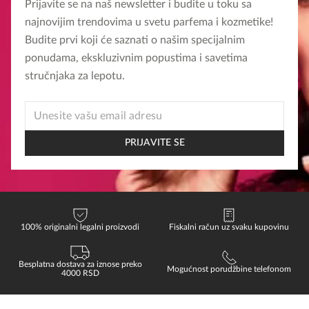
Prijavite se na naš newsletter i budite u toku sa
najnovijim trendovima u svetu parfema i kozmetike!
Budite prvi koji će saznati o našim specijalnim
ponudama, ekskluzivnim popustima i savetima
stručnjaka za lepotu.
EMAIL
EMAIL
*
PRIJAVITE SE
100% originalni legalni proizvodi
Fiskalni račun uz svaku kupovinu
Besplatna dostava za iznose preko
Mogućnost porudžbine telefonom
4000 RSD