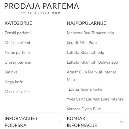
KATEGORIJE
NAJPOPULARNIJE
Ženski parfemi
Mancera Red Tobacco edp
Muški parfemi
Xerjoff Erba Pura
Niche parfemi
Lattafa Khamrah edp
Unisex parfemi
Lattafa Khamrah Qahwa edp
Šminka
Armaf Club De Nuit Intense
Man
Nega kože
Tiziana Terenzi Kirke
Mirisne sveće
Yves Saint Laurent Libre Intense
Versace Dylan Blue
INFORMACIJE I
KONTAKT
PODRŠKA
INFORMACIJE