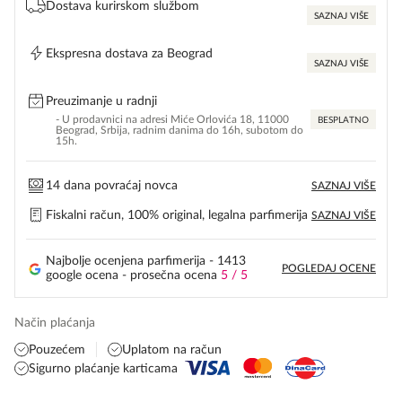
Dostava kurirskom službom
SAZNAJ VIŠE
Ekspresna dostava za Beograd
SAZNAJ VIŠE
Preuzimanje u radnji
- U prodavnici na adresi Miće Orlovića 18, 11000
BESPLATNO
Beograd, Srbija, radnim danima do 16h, subotom do
15h.
14 dana povraćaj novca
SAZNAJ VIŠE
Fiskalni račun, 100% original, legalna parfimerija
SAZNAJ VIŠE
Najbolje ocenjena parfimerija - 1413
POGLEDAJ OCENE
google ocena - prosečna ocena
5 / 5
Način plaćanja
Pouzećem
Uplatom na račun
Sigurno plaćanje karticama