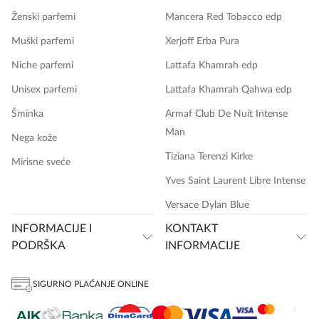
Ženski parfemi
Mancera Red Tobacco edp
Muški parfemi
Xerjoff Erba Pura
Niche parfemi
Lattafa Khamrah edp
Unisex parfemi
Lattafa Khamrah Qahwa edp
Šminka
Armaf Club De Nuit Intense
Man
Nega kože
Tiziana Terenzi Kirke
Mirisne sveće
Yves Saint Laurent Libre Intense
Versace Dylan Blue
INFORMACIJE I
KONTAKT
PODRŠKA
INFORMACIJE
SIGURNO PLAĆANJE ONLINE
onlinemedia.rs