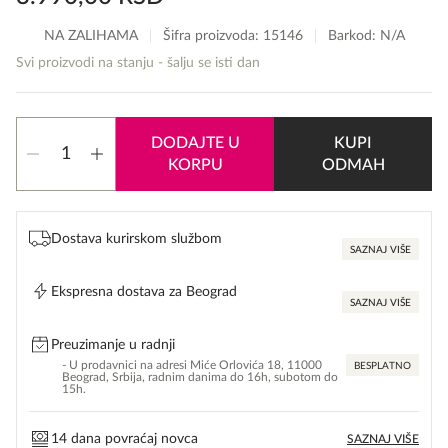
NA ZALIHAMA
Šifra proizvoda:
15146
Barkod: N/A
Svi proizvodi na stanju - šalju se isti dan
Afnan
DODAJTE U
KUPI
9
KORPU
ODMAH
AM
Femme
edp
količina
Dostava kurirskom službom
SAZNAJ VIŠE
Ekspresna dostava za Beograd
SAZNAJ VIŠE
Preuzimanje u radnji
- U prodavnici na adresi Miće Orlovića 18, 11000
BESPLATNO
Beograd, Srbija, radnim danima do 16h, subotom do
15h.
14 dana povraćaj novca
SAZNAJ VIŠE