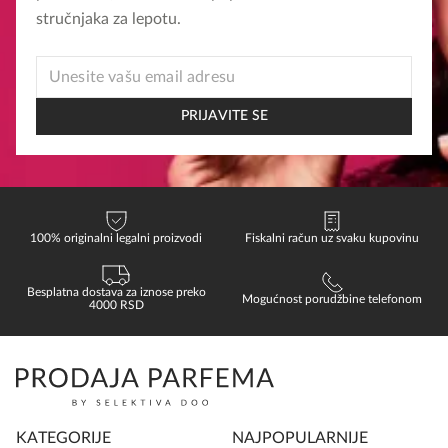
stručnjaka za lepotu.
EMAIL
*
EMAIL
PRIJAVITE SE
100% originalni legalni proizvodi
Fiskalni račun uz svaku kupovinu
Besplatna dostava za iznose preko
Mogućnost porudžbine telefonom
4000 RSD
KATEGORIJE
NAJPOPULARNIJE