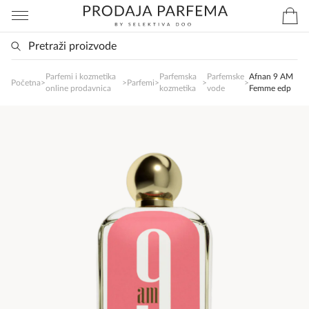
Parfemi i kozmetika
Parfemska
Parfemske
Afnan 9 AM
SlađanAi Asistent
Početna
>
>
Parfemi
>
>
>
online prodavnica
kozmetika
vode
Femme edp
Online
Zdravo, tu sam da Vam pomognem da 
poručite svoj omiljeni parfem danas ali i za 
sva ostala pitanja?