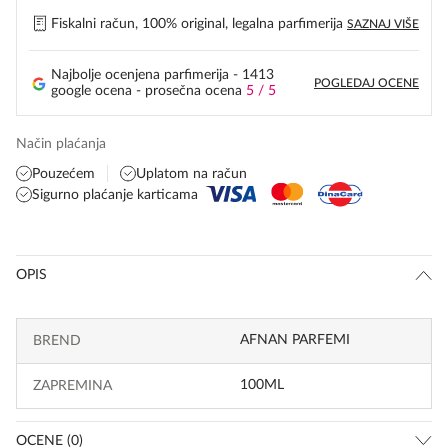
Fiskalni račun, 100% original, legalna parfimerija
SAZNAJ VIŠE
Najbolje ocenjena parfimerija - 1413
POGLEDAJ OCENE
google ocena - prosečna ocena
5 / 5
Način plaćanja
Pouzećem
Uplatom na račun
Sigurno plaćanje karticama
OPIS
AFNAN PARFEMI
BREND
100ML
ZAPREMINA
OCENE (0)