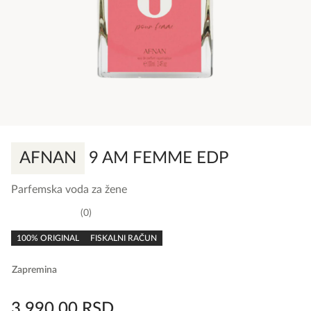
AFNAN
9 AM FEMME EDP
Parfemska voda za žene
0
0,0
rating
100% ORIGINAL
FISKALNI RAČUN
Zapremina
3.990,00
RSD