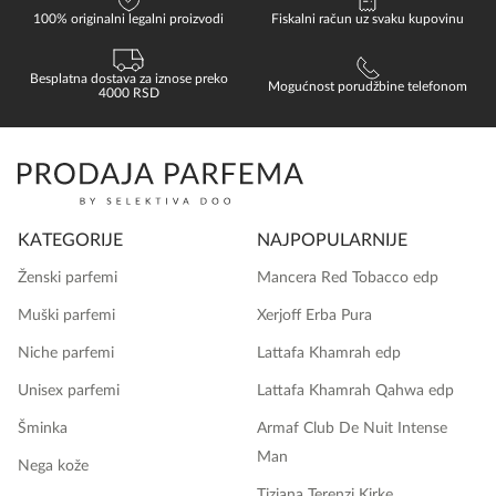
100% originalni legalni proizvodi
Fiskalni račun uz svaku kupovinu
Besplatna dostava za iznose preko
Mogućnost porudžbine telefonom
4000 RSD
KATEGORIJE
NAJPOPULARNIJE
Ženski parfemi
Mancera Red Tobacco edp
Muški parfemi
Xerjoff Erba Pura
Niche parfemi
Lattafa Khamrah edp
Unisex parfemi
Lattafa Khamrah Qahwa edp
Šminka
Armaf Club De Nuit Intense
Man
Nega kože
Tiziana Terenzi Kirke