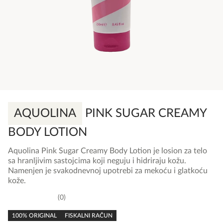
AQUOLINA
PINK SUGAR CREAMY
BODY LOTION
Aquolina Pink Sugar Creamy Body Lotion je losion za telo
sa hranljivim sastojcima koji neguju i hidriraju kožu.
Namenjen je svakodnevnoj upotrebi za mekoću i glatkoću
kože.
0
0,0
rating
100% ORIGINAL
FISKALNI RAČUN