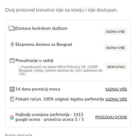
Ovaj proizvod trenutno nije na stanju i nije dostupan.
Dostava kurirskom službom
SAZNAJ VIŠE
Ekspresna dostava za Beograd
SAZNAJ VIŠE
Preuzimanje u radnji
- U prodavnici na adresi Miće Orlovića 18, 11000
BESPLATNO
Beograd, Srbija, radnim danima do 16h, subotom do
15h.
14 dana povraćaj novca
SAZNAJ VIŠE
Fiskalni račun, 100% original, legalna parfimerija
SAZNAJ VIŠE
Najbolje ocenjena parfimerija - 1413
POGLEDAJ OCENE
google ocena - prosečna ocena
5 / 5
Način plaćanja