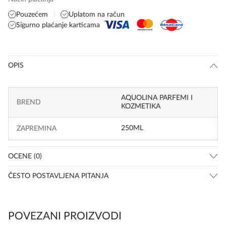
Pouzećem
Uplatom na račun
Sigurno plaćanje karticama
OPIS
AQUOLINA PARFEMI I
BREND
KOZMETIKA
250ML
ZAPREMINA
OCENE (0)
ČESTO POSTAVLJENA PITANJA
POVEZANI PROIZVODI