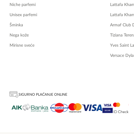
Niche parfemi
Lattafa Kha
Unisex parfemi
Lattafa Kha
Šminka
Armaf Club 
Nega kože
Tiziana Teren
Mirisne sveće
Yves Saint L
Versace Dyla
SIGURNO PLAĆANJE ONLINE