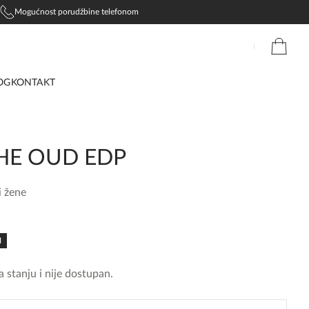
Mogućnost porudžbine telefonom
OG
KONTAKT
HE OUD EDP
i žene
N
 stanju i nije dostupan.