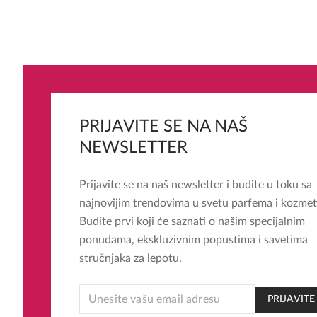
PRIJAVITE SE NA NAŠ
NEWSLETTER
Prijavite se na naš newsletter i budite u toku sa
najnovijim trendovima u svetu parfema i kozmet
Budite prvi koji će saznati o našim specijalnim
ponudama, ekskluzivnim popustima i savetima
stručnjaka za lepotu.
EMAIL
PRIJAVITE
*