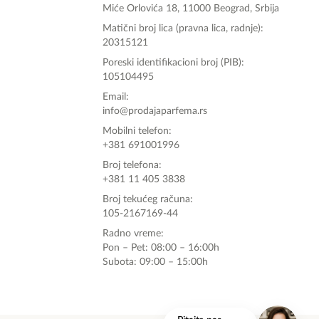
Miće Orlovića 18, 11000 Beograd, Srbija
Matični broj lica (pravna lica, radnje):
20315121
Poreski identifikacioni broj (PIB):
105104495
Email:
info@prodajaparfema.rs
Mobilni telefon:
+381 691001996
Broj telefona:
+381 11 405 3838
Broj tekućeg računa:
105-2167169-44
Radno vreme:
Pon – Pet: 08:00 – 16:00h
Subota: 09:00 – 15:00h
onlinemedia.rs