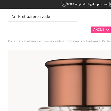
100% originalni legalni proizvodi
AKCIJE
Početna
>
Parfemi i kozmetika online prodavnica
>
Parfemi
>
Parfe