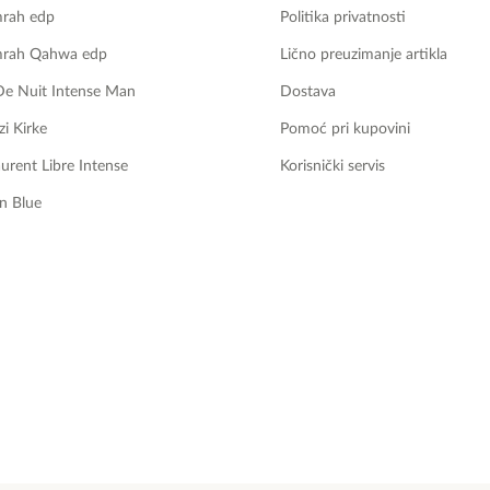
mrah edp
Politika privatnosti
mrah Qahwa edp
Lično preuzimanje artikla
De Nuit Intense Man
Dostava
zi Kirke
Pomoć pri kupovini
aurent Libre Intense
Korisnički servis
n Blue