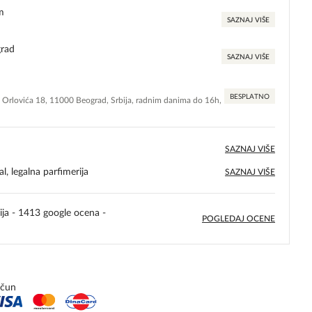
m
SAZNAJ VIŠE
grad
SAZNAJ VIŠE
BESPLATNO
e Orlovića 18, 11000 Beograd, Srbija, radnim danima do 16h,
SAZNAJ VIŠE
l, legalna parfimerija
SAZNAJ VIŠE
ija - 1413 google ocena -
POGLEDAJ OCENE
5,0
rating
ačun