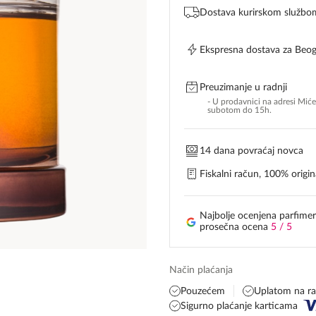
Dostava kurirskom službo
Ekspresna dostava za Beo
Preuzimanje u radnji
- U prodavnici na adresi Mić
subotom do 15h.
14 dana povraćaj novca
Fiskalni račun, 100% origina
Najbolje ocenjena parfimer
prosečna ocena
5 / 5
Način plaćanja
Pouzećem
Uplatom na r
Sigurno plaćanje karticama