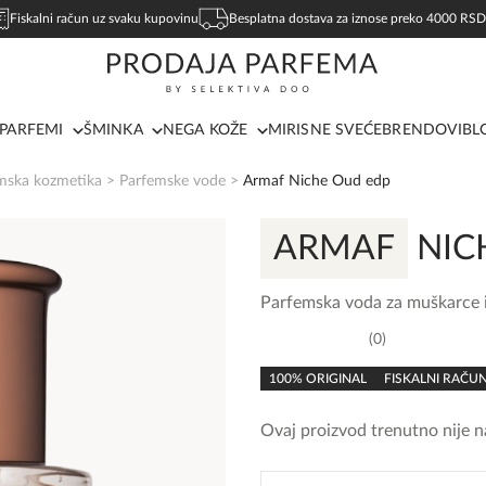
Fiskalni račun uz svaku kupovinu
Besplatna dostava za iznose preko 4000 RSD
PARFEMI
ŠMINKA
NEGA KOŽE
MIRISNE SVEĆE
BRENDOVI
BL
mska kozmetika
>
Parfemske vode
>
Armaf Niche Oud edp
ARMAF
NIC
Parfemska voda za muškarce 
0
0,0
rating
100% ORIGINAL
FISKALNI RAČU
Ovaj proizvod trenutno nije na