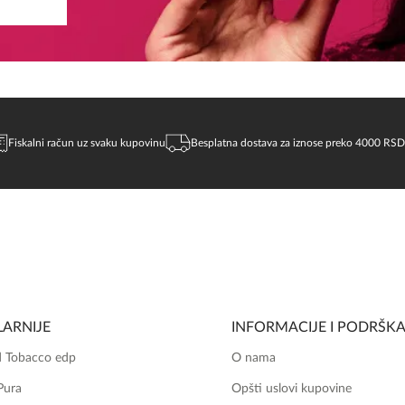
Fiskalni račun uz svaku kupovinu
Besplatna dostava za iznose preko 4000 RSD
ARNIJE
INFORMACIJE I PODRŠK
 Tobacco edp
O nama
Pura
Opšti uslovi kupovine