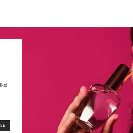
ike!
 SE