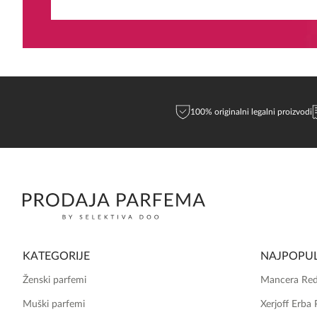
EMAIL
100% originalni legalni proizvodi
KATEGORIJE
NAJPOPUL
Ženski parfemi
Mancera Red
Muški parfemi
Xerjoff Erba 