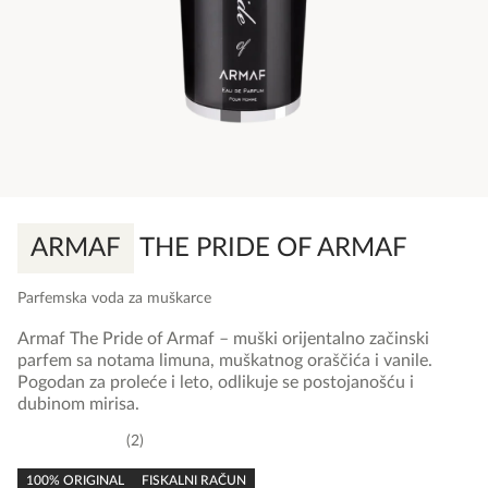
ARMAF
THE PRIDE OF ARMAF
Parfemska voda za muškarce
Armaf The Pride of Armaf – muški orijentalno začinski
parfem sa notama limuna, muškatnog oraščića i vanile.
Pogodan za proleće i leto, odlikuje se postojanošću i
dubinom mirisa.
2
5,0
rating
100% ORIGINAL
FISKALNI RAČUN