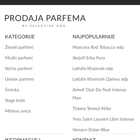
KATEGORIJE
NAJPOPULARNIJE
Ženski parfemi
Mancera Red Tobacco edp
Muški parfemi
Xerjoff Erba Pura
Niche parfemi
Lattafa Khamrah edp
Unisex parfemi
Lattafa Khamrah Qahwa edp
Šminka
Armaf Club De Nuit Intense
Man
Nega kože
Tiziana Terenzi Kirke
Mirisne sveće
Yves Saint Laurent Libre Intense
Versace Dylan Blue