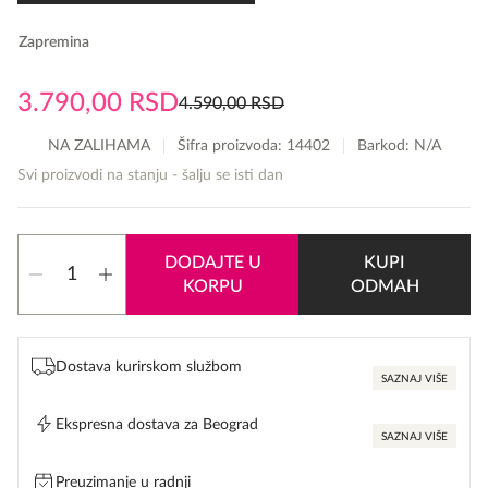
Zapremina
3.790,00
RSD
4.590,00
RSD
Originalna
Trenutna
cena
cena
NA ZALIHAMA
Šifra proizvoda:
14402
Barkod: N/A
je
je:
Svi proizvodi na stanju - šalju se isti dan
bila:
3.790,00 RSD.
4.590,00 RSD.
Armaf
DODAJTE U
KUPI
the
KORPU
ODMAH
Pride
of
Armaf
količina
Dostava kurirskom službom
SAZNAJ VIŠE
Ekspresna dostava za Beograd
SAZNAJ VIŠE
Preuzimanje u radnji