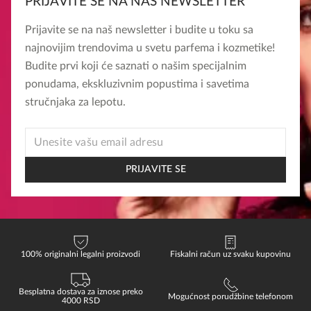
PRIJAVITE SE NA NAŠ NEWSLETTER
Prijavite se na naš newsletter i budite u toku sa
najnovijim trendovima u svetu parfema i kozmetike!
Budite prvi koji će saznati o našim specijalnim
ponudama, ekskluzivnim popustima i savetima
stručnjaka za lepotu.
*
EMAIL
EMAIL
PRIJAVITE SE
100% originalni legalni proizvodi
Fiskalni račun uz svaku kupovinu
Besplatna dostava za iznose preko
Mogućnost porudžbine telefonom
4000 RSD