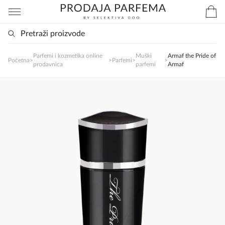
Parfemi i kozmetika online
Muški
Armaf the Pride of
SlađanAi Asistent
Početna
>
>
Parfemi
>
>
prodavnica
parfemi
Armaf
Online
Zdravo, tu sam da Vam pomognem da 
poručite svoj omiljeni parfem danas ali i za 
sva ostala pitanja?