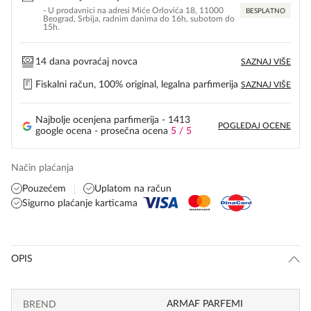
- U prodavnici na adresi Miće Orlovića 18, 11000
BESPLATNO
Beograd, Srbija, radnim danima do 16h, subotom do
15h.
14 dana povraćaj novca
SAZNAJ VIŠE
Fiskalni račun, 100% original, legalna parfimerija
SAZNAJ VIŠE
Najbolje ocenjena parfimerija - 1413
POGLEDAJ OCENE
google ocena - prosečna ocena
5 / 5
Način plaćanja
Pouzećem
Uplatom na račun
Sigurno plaćanje karticama
OPIS
ARMAF PARFEMI
BREND