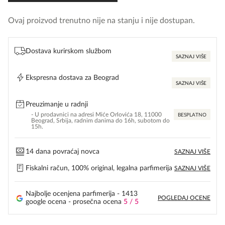
Ovaj proizvod trenutno nije na stanju i nije dostupan.
Dostava kurirskom službom
SAZNAJ VIŠE
Ekspresna dostava za Beograd
SAZNAJ VIŠE
Preuzimanje u radnji
- U prodavnici na adresi Miće Orlovića 18, 11000
BESPLATNO
Beograd, Srbija, radnim danima do 16h, subotom do
15h.
14 dana povraćaj novca
SAZNAJ VIŠE
Fiskalni račun, 100% original, legalna parfimerija
SAZNAJ VIŠE
Najbolje ocenjena parfimerija - 1413
POGLEDAJ OCENE
google ocena - prosečna ocena
5 / 5