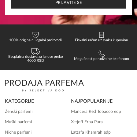
EMAIL
PRIJAVITE SE
100% originalni legalni proizvodi
Fiskalni račun uz svaku kupovinu
Besplatna dostava za iznose preko
Mogućnost porudžbine telefonom
4000 RSD
KATEGORIJE
NAJPOPULARNIJE
Ženski parfemi
Mancera Red Tobacco edp
Muški parfemi
Xerjoff Erba Pura
Niche parfemi
Lattafa Khamrah edp