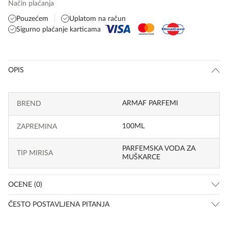
Način plaćanja
Pouzećem
Uplatom na račun
Sigurno plaćanje karticama
OPIS
ARMAF PARFEMI
BREND
100ML
ZAPREMINA
PARFEMSKA VODA ZA
TIP MIRISA
MUŠKARCE
OCENE (0)
ČESTO POSTAVLJENA PITANJA