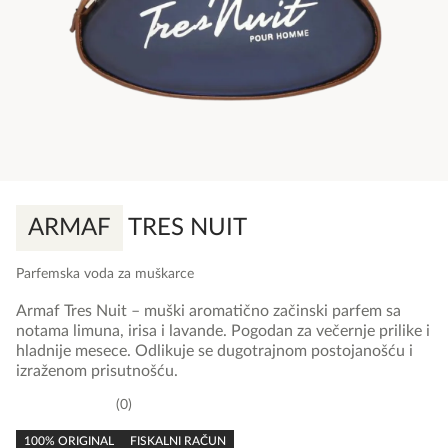
ARMAF
TRES NUIT
Parfemska voda za muškarce
Armaf Tres Nuit – muški aromatično začinski parfem sa
notama limuna, irisa i lavande. Pogodan za večernje prilike i
hladnije mesece. Odlikuje se dugotrajnom postojanošću i
izraženom prisutnošću.
0
0,0
rating
100% ORIGINAL
FISKALNI RAČUN