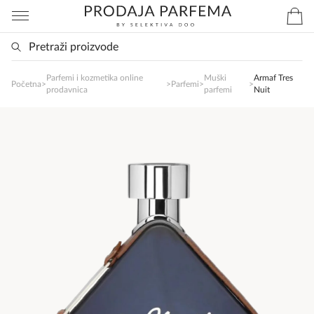
Parfemi i kozmetika online
Muški
Armaf Tres
SlađanAi Asistent
Početna
>
>
Parfemi
>
>
prodavnica
parfemi
Nuit
Online
Zdravo, tu sam da Vam pomognem da 
poručite svoj omiljeni parfem danas ali i za 
sva ostala pitanja?