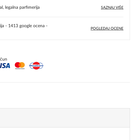
l, legalna parfimerija
SAZNAJ VIŠE
ija - 1413 google ocena -
POGLEDAJ OCENE
5,0
rating
ačun