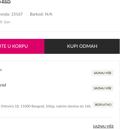
0
RSD
izvoda:
15167
Barkod: N/A
sti dan
TE U KORPU
KUPI ODMAH
m
SAZNAJ VIŠE
grad
SAZNAJ VIŠE
BESPLATNO
e Orlovića 18, 11000 Beograd, Srbija, radnim danima do 16h,
SAZNAJ VIŠE