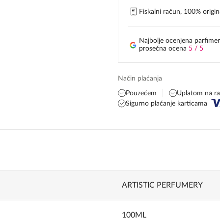
Fiskalni račun, 100% origina
Najbolje ocenjena parfimer
prosečna ocena
5 / 5
Način plaćanja
Pouzećem
Uplatom na r
Sigurno plaćanje karticama
ARTISTIC PERFUMERY
100ML