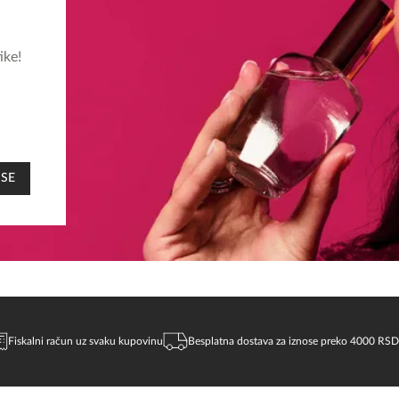
ike!
 SE
Fiskalni račun uz svaku kupovinu
Besplatna dostava za iznose preko 4000 RSD