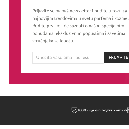
Prijavite se na naš newsletter i budite u toku sa
najnovijim trendovima u svetu parfema i kozmet
Budite prvi koji će saznati o našim specijalnim
ponudama, ekskluzivnim popustima i savetima
stručnjaka za lepotu.
EMAIL
PRIJAVITE
*
EMAIL
100% originalni legalni proizvodi