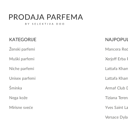
KATEGORIJE
NAJPOPUL
Ženski parfemi
Mancera Red
Muški parfemi
Xerjoff Erba 
Niche parfemi
Lattafa Kha
Unisex parfemi
Lattafa Kha
Šminka
Armaf Club 
Nega kože
Tiziana Teren
Mirisne sveće
Yves Saint L
Versace Dyla