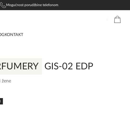
Mogućnost porudžbine telefonom
OG
KONTAKT
ERFUMERY
GIS-02 EDP
i žene
N