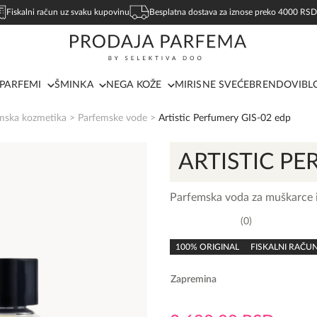
Fiskalni račun uz svaku kupovinu
Besplatna dostava za iznose preko 4000 RSD
PARFEMI
ŠMINKA
NEGA KOŽE
MIRISNE SVEĆE
BRENDOVI
BL
mska kozmetika
>
Parfemske vode
>
Artistic Perfumery GIS-02 edp
ARTISTIC P
Parfemska voda za muškarce 
0
0,0
rating
100% ORIGINAL
FISKALNI RAČU
Zapremina