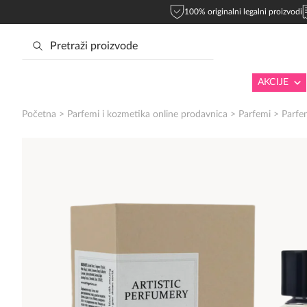
100% originalni legalni proizvodi
AKCIJE
Početna
>
Parfemi i kozmetika online prodavnica
>
Parfemi
>
Parfe