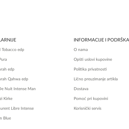
ARNIJE
INFORMACIJE I PODRŠK
 Tobacco edp
O nama
Pura
Opšti uslovi kupovine
mrah edp
Politika privatnosti
mrah Qahwa edp
Lično preuzimanje artikla
De Nuit Intense Man
Dostava
zi Kirke
Pomoć pri kupovini
aurent Libre Intense
Korisnički servis
n Blue