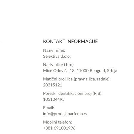
SlađanAi Asistent
Online
A
KONTAKT INFORMACIJE
Zdravo, tu sam da Vam pomognem da 
Naziv firme:
poručite svoj omiljeni parfem danas ali i za 
Selektiva d.o.o.
sva ostala pitanja?
Naziv ulice i broj:
Miće Orlovića 18, 11000 Beograd, Srbija
Matični broj lica (pravna lica, radnje):
20315121
Poreski identifikacioni broj (PIB):
105104495
Email:
info@prodajaparfema.rs
Mobilni telefon:
+381 691001996