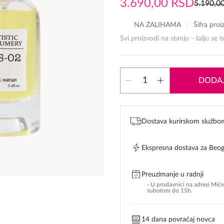
3.690,00
RSD
5.190,0
Originalna
Trenutna
cena
cena
NA ZALIHAMA
Šifra pro
je
je:
Svi proizvodi na stanju - šalju se i
bila:
3.690,00 RSD.
5.190,00 RSD.
Artistic
DODAJ
Perfumery
GIS-
02
edp
Dostava kurirskom službo
količina
Ekspresna dostava za Beo
Preuzimanje u radnji
- U prodavnici na adresi Mić
subotom do 15h.
14 dana povraćaj novca