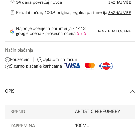
14 dana povraćaj novca
SAZNAJ VIŠE
Fiskalni račun, 100% original, legalna parfimerija
SAZNAJ VIŠE
Najbolje ocenjena parfimerija - 1413
POGLEDAJ OCENE
google ocena - prosečna ocena
5 / 5
Način plaćanja
Pouzećem
Uplatom na račun
Sigurno plaćanje karticama
OPIS
ARTISTIC PERFUMERY
BREND
100ML
ZAPREMINA