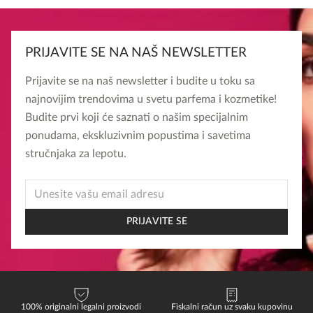
PRIJAVITE SE NA NAŠ NEWSLETTER
Prijavite se na naš newsletter i budite u toku sa
najnovijim trendovima u svetu parfema i kozmetike!
Budite prvi koji će saznati o našim specijalnim
ponudama, ekskluzivnim popustima i savetima
stručnjaka za lepotu.
*
EMAIL
EMAIL
PRIJAVITE SE
100% originalni legalni proizvodi
Fiskalni račun uz svaku kupovinu