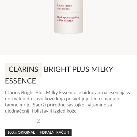
CLARINS
BRIGHT PLUS MILKY
ESSENCE
Clarins Bright Plus Milky Essence je hidratantna esencija za
normalnu do suvu kožu koja posvetljuje ten i smanjuje
tamne mrlje. Sadrži prirodne sastojke i vitamine za
ujednačeniji i blistaviji izgled kože.
0
0,0
rating
100% ORIGINAL
FISKALNI RAČUN