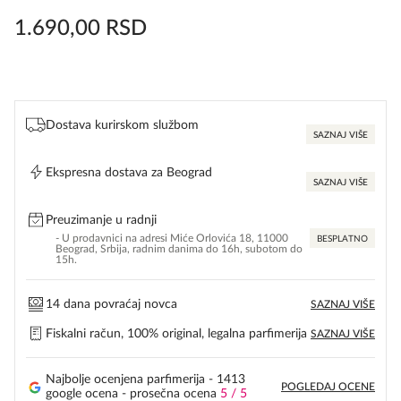
1.690,00
RSD
Dostava kurirskom službom
SAZNAJ VIŠE
Ekspresna dostava za Beograd
SAZNAJ VIŠE
Preuzimanje u radnji
- U prodavnici na adresi Miće Orlovića 18, 11000
BESPLATNO
Beograd, Srbija, radnim danima do 16h, subotom do
15h.
14 dana povraćaj novca
SAZNAJ VIŠE
Fiskalni račun, 100% original, legalna parfimerija
SAZNAJ VIŠE
Najbolje ocenjena parfimerija - 1413
POGLEDAJ OCENE
google ocena - prosečna ocena
5 / 5