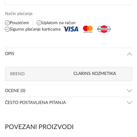
Način plaćanja
Pouzećem
Uplatom na račun
Sigurno plaćanje karticama
OPIS
CLARINS KOZMETIKA
BREND
OCENE (0)
ČESTO POSTAVLJENA PITANJA
POVEZANI PROIZVODI