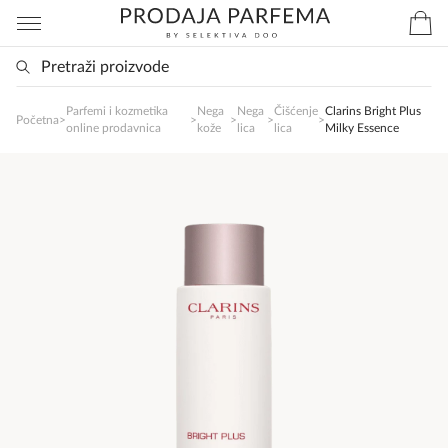
Parfemi i kozmetika
Nega
Nega
Čišćenje
Clarins Bright Plus
SlađanAi Asistent
Početna
>
>
>
>
>
online prodavnica
kože
lica
lica
Milky Essence
Online
Zdravo, tu sam da Vam pomognem da 
poručite svoj omiljeni parfem danas ali i za 
sva ostala pitanja?