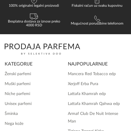
100% originalni legalni proizvodi
Fiskalni račun uz svaku kupovinu
Besplatna dostava za iznose preko
Mogućnost porudžbine telefonom
4000 RSD
KATEGORIJE
NAJPOPULARNIJE
Ženski parfemi
Mancera Red Tobacco edp
Muški parfemi
Xerjoff Erba Pura
Niche parfemi
Lattafa Khamrah edp
Unisex parfemi
Lattafa Khamrah Qahwa edp
Šminka
Armaf Club De Nuit Intense
Man
Nega kože