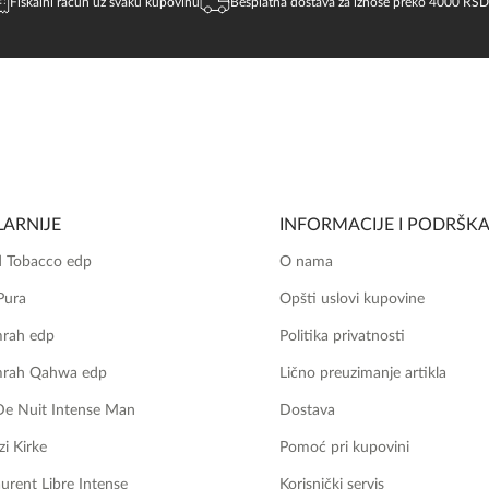
Fiskalni račun uz svaku kupovinu
Besplatna dostava za iznose preko 4000 RSD
ARNIJE
INFORMACIJE I PODRŠK
 Tobacco edp
O nama
Pura
Opšti uslovi kupovine
mrah edp
Politika privatnosti
mrah Qahwa edp
Lično preuzimanje artikla
De Nuit Intense Man
Dostava
zi Kirke
Pomoć pri kupovini
aurent Libre Intense
Korisnički servis