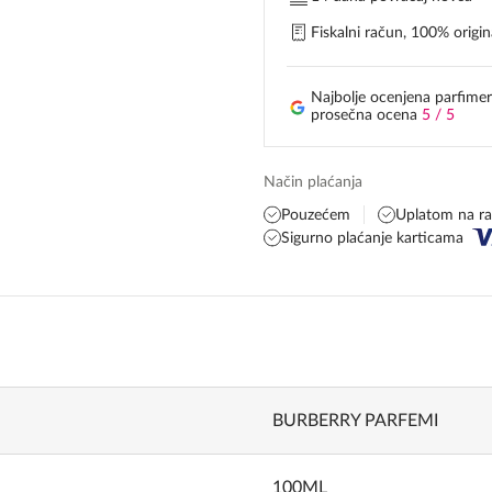
Fiskalni račun, 100% origina
Najbolje ocenjena parfimer
prosečna ocena
5 / 5
Način plaćanja
Pouzećem
Uplatom na r
Sigurno plaćanje karticama
BURBERRY PARFEMI
100ML