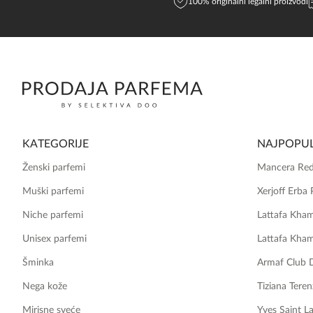
100% originalni legalni proizvodi
KATEGORIJE
NAJPOPUL
Ženski parfemi
Mancera Red
Muški parfemi
Xerjoff Erba 
Niche parfemi
Lattafa Kha
Unisex parfemi
Lattafa Kha
Šminka
Armaf Club 
Nega kože
Tiziana Teren
Mirisne sveće
Yves Saint L