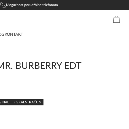
Mogućnost porudžbine telefonom
OG
KONTAKT
R. BURBERRY EDT
GINAL
FISKALNI RAČUN