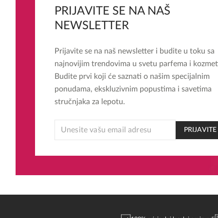
PRIJAVITE SE NA NAŠ
NEWSLETTER
Prijavite se na naš newsletter i budite u toku sa
najnovijim trendovima u svetu parfema i kozmet
Budite prvi koji će saznati o našim specijalnim
ponudama, ekskluzivnim popustima i savetima
stručnjaka za lepotu.
EMAIL
PRIJAVITE
EMAIL
EMAIL