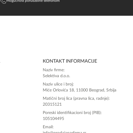
Mogućnost porudžbine telefonom
SlađanAi Asistent
Online
A
KONTAKT INFORMACIJE
Zdravo, tu sam da Vam pomognem da 
Naziv firme:
poručite svoj omiljeni parfem danas ali i za 
Selektiva d.o.o.
sva ostala pitanja?
Naziv ulice i broj:
Miće Orlovića 18, 11000 Beograd, Srbija
Matični broj lica (pravna lica, radnje):
20315121
Poreski identifikacioni broj (PIB):
105104495
Email: