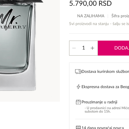
5.790,00
RSD
NA ZALIHAMA
Šifra pro
Svi proizvodi na stanju - šalju se i
Burberry
DODAJ
Mr.
Burberry
edt
količina
Dostava kurirskom službo
Ekspresna dostava za Beo
Preuzimanje u radnji
- U prodavnici na adresi Mić
subotom do 15h.
14 dana povraćaj novca