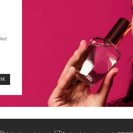
ike!
 SE