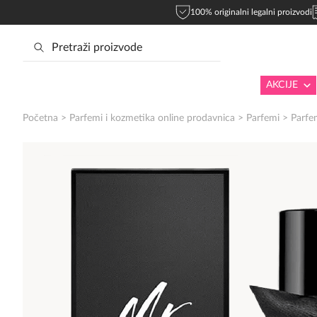
100% originalni legalni proizvodi
AKCIJE
Početna
>
Parfemi i kozmetika online prodavnica
>
Parfemi
>
Parfe