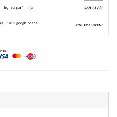
l, legalna parfimerija
SAZNAJ VIŠE
ija - 1413 google ocena -
POGLEDAJ OCENE
5,0
rating
ačun