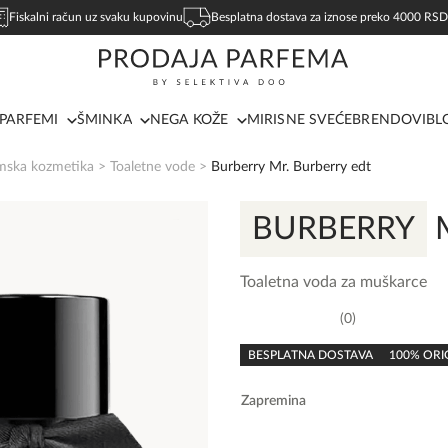
Fiskalni račun uz svaku kupovinu
Besplatna dostava za iznose preko 4000 RSD
PARFEMI
ŠMINKA
NEGA KOŽE
MIRISNE SVEĆE
BRENDOVI
BL
mska kozmetika
>
Toaletne vode
>
Burberry Mr. Burberry edt
BURBERRY
M
Toaletna voda za muškarce
0
0,0
rating
BESPLATNA DOSTAVA
100% ORI
Zapremina