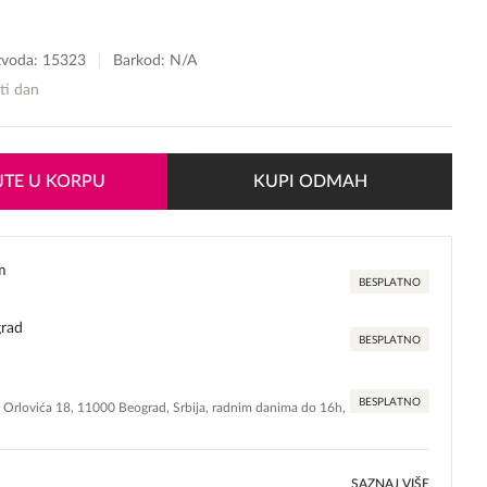
izvoda:
15323
Barkod: N/A
sti dan
TE U KORPU
KUPI ODMAH
m
BESPLATNO
grad
BESPLATNO
BESPLATNO
e Orlovića 18, 11000 Beograd, Srbija, radnim danima do 16h,
SAZNAJ VIŠE