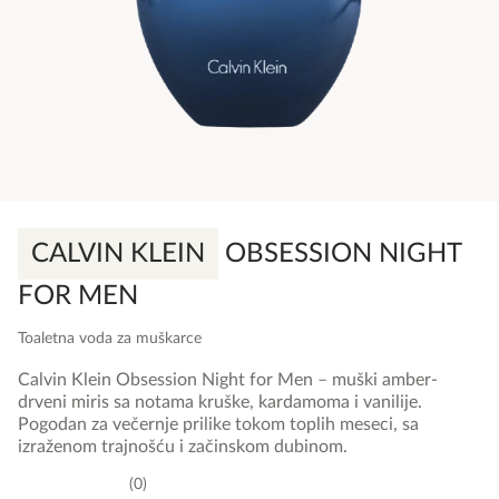
CALVIN KLEIN
OBSESSION NIGHT
FOR MEN
Toaletna voda za muškarce
Calvin Klein Obsession Night for Men – muški amber-
drveni miris sa notama kruške, kardamoma i vanilije.
Pogodan za večernje prilike tokom toplih meseci, sa
izraženom trajnošću i začinskom dubinom.
0
0,0