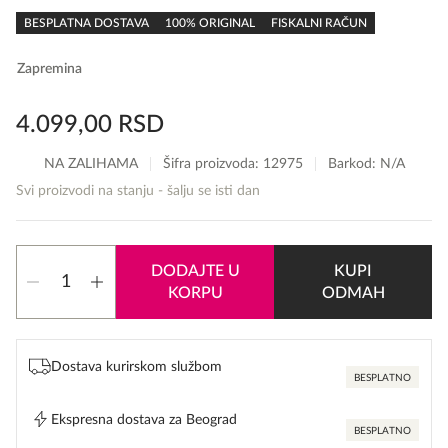
rating
BESPLATNA DOSTAVA
100% ORIGINAL
FISKALNI RAČUN
Zapremina
4.099,00
RSD
NA ZALIHAMA
Šifra proizvoda:
12975
Barkod: N/A
Svi proizvodi na stanju - šalju se isti dan
Calvin
DODAJTE U
KUPI
Klein
KORPU
ODMAH
Obsession
Night
for
Men
Dostava kurirskom službom
količina
BESPLATNO
Ekspresna dostava za Beograd
BESPLATNO