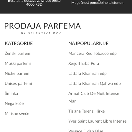
Besplatna dostava za iznose preko
Mogućnost porudžbine telefonom
4000 RSD
KATEGORIJE
NAJPOPULARNIJE
Ženski parfemi
Mancera Red Tobacco edp
Muški parfemi
Xerjoff Erba Pura
Niche parfemi
Lattafa Khamrah edp
Unisex parfemi
Lattafa Khamrah Qahwa edp
Šminka
Armaf Club De Nuit Intense
Man
Nega kože
Tiziana Terenzi Kirke
Mirisne sveće
Yves Saint Laurent Libre Intense
Versace Dylan Blue