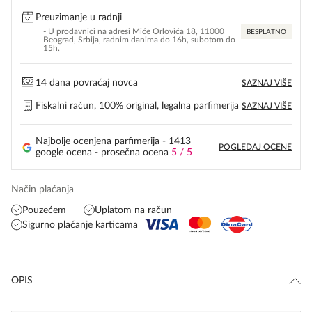
Preuzimanje u radnji
- U prodavnici na adresi Miće Orlovića 18, 11000
BESPLATNO
Beograd, Srbija, radnim danima do 16h, subotom do
15h.
14 dana povraćaj novca
SAZNAJ VIŠE
Fiskalni račun, 100% original, legalna parfimerija
SAZNAJ VIŠE
Najbolje ocenjena parfimerija - 1413
POGLEDAJ OCENE
google ocena - prosečna ocena
5 / 5
Način plaćanja
Pouzećem
Uplatom na račun
Sigurno plaćanje karticama
OPIS