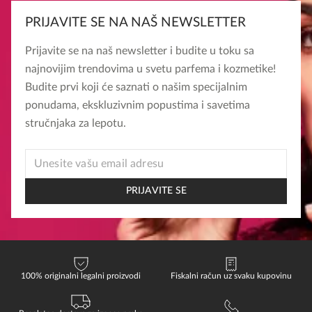
PRIJAVITE SE NA NAŠ NEWSLETTER
Prijavite se na naš newsletter i budite u toku sa
najnovijim trendovima u svetu parfema i kozmetike!
Budite prvi koji će saznati o našim specijalnim
ponudama, ekskluzivnim popustima i savetima
stručnjaka za lepotu.
*
EMAIL
EMAIL
PRIJAVITE SE
100% originalni legalni proizvodi
Fiskalni račun uz svaku kupovinu