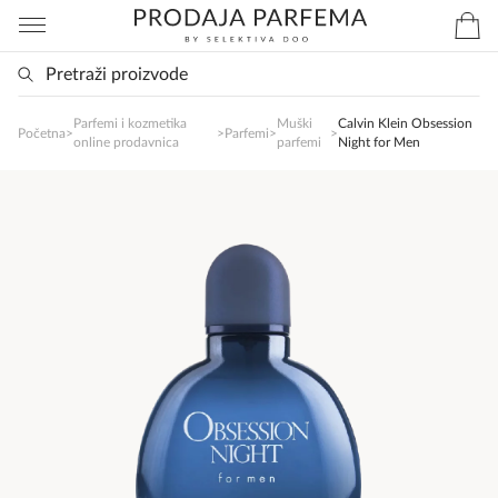
Parfemi i kozmetika
Muški
Calvin Klein Obsession
Početna
>
>
Parfemi
>
>
SlađanAi Asistent
online prodavnica
parfemi
Night for Men
Online
Zdravo, tu sam da Vam pomognem da 
poručite svoj omiljeni parfem danas ali i za 
sva ostala pitanja?