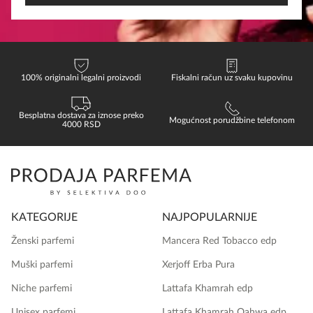
100% originalni legalni proizvodi
Fiskalni račun uz svaku kupovinu
Besplatna dostava za iznose preko
Mogućnost porudžbine telefonom
4000 RSD
KATEGORIJE
NAJPOPULARNIJE
Ženski parfemi
Mancera Red Tobacco edp
Muški parfemi
Xerjoff Erba Pura
Niche parfemi
Lattafa Khamrah edp
Unisex parfemi
Lattafa Khamrah Qahwa edp