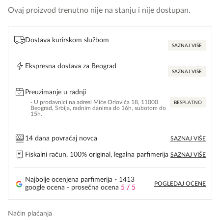
Ovaj proizvod trenutno nije na stanju i nije dostupan.
Dostava kurirskom službom
SAZNAJ VIŠE
Ekspresna dostava za Beograd
SAZNAJ VIŠE
Preuzimanje u radnji
- U prodavnici na adresi Miće Orlovića 18, 11000
BESPLATNO
Beograd, Srbija, radnim danima do 16h, subotom do
15h.
14 dana povraćaj novca
SAZNAJ VIŠE
Fiskalni račun, 100% original, legalna parfimerija
SAZNAJ VIŠE
Najbolje ocenjena parfimerija - 1413
POGLEDAJ OCENE
google ocena - prosečna ocena
5 / 5
Način plaćanja