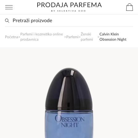
Parfemi i kozmetika online
Ženski
Calvin Klein
SlađanAi Asistent
Početna
>
>
Parfemi
>
>
prodavnica
parfemi
Obsession Night
Online
Zdravo, tu sam da Vam pomognem da 
poručite svoj omiljeni parfem danas ali i za 
sva ostala pitanja?