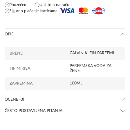
Pouzećem
Uplatom na račun
Sigurno plaćanje karticama
OPIS
CALVIN KLEIN PARFEMI
BREND
PARFEMSKA VODA ZA
TIP MIRISA
ŽENE
100ML
ZAPREMINA
OCENE (0)
ČESTO POSTAVLJENA PITANJA