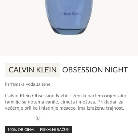
CALVIN KLEIN
OBSESSION NIGHT
Parfemska voda za žene
Calvin Klein Obsession Night – ženski parfem orijentalne
familije sa notama vanile, cimeta i mošusa. Prikladan za
večernje prilike i hladnije mesece. Ima izraženu trajnost.
0
0,0
rating
100% ORIGINAL
FISKALNI RAČUN