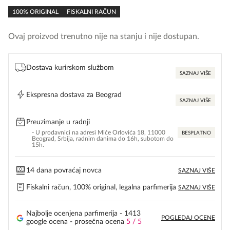
rating
100% ORIGINAL
FISKALNI RAČUN
Ovaj proizvod trenutno nije na stanju i nije dostupan.
Dostava kurirskom službom
SAZNAJ VIŠE
Ekspresna dostava za Beograd
SAZNAJ VIŠE
Preuzimanje u radnji
- U prodavnici na adresi Miće Orlovića 18, 11000
BESPLATNO
Beograd, Srbija, radnim danima do 16h, subotom do
15h.
14 dana povraćaj novca
SAZNAJ VIŠE
Fiskalni račun, 100% original, legalna parfimerija
SAZNAJ VIŠE
Najbolje ocenjena parfimerija - 1413
POGLEDAJ OCENE
google ocena - prosečna ocena
5 / 5