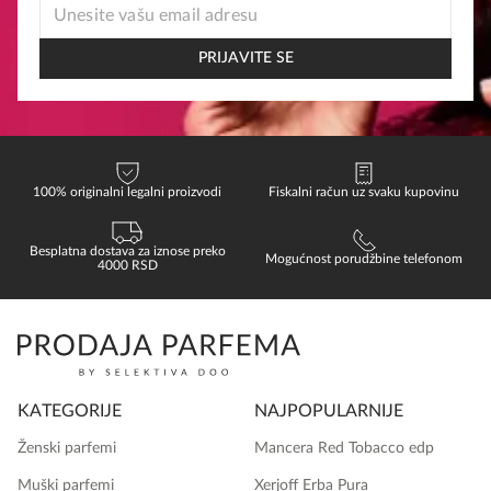
EMAIL
EMAIL
*
PRIJAVITE SE
100% originalni legalni proizvodi
Fiskalni račun uz svaku kupovinu
Besplatna dostava za iznose preko
Mogućnost porudžbine telefonom
4000 RSD
KATEGORIJE
NAJPOPULARNIJE
Ženski parfemi
Mancera Red Tobacco edp
Muški parfemi
Xerjoff Erba Pura