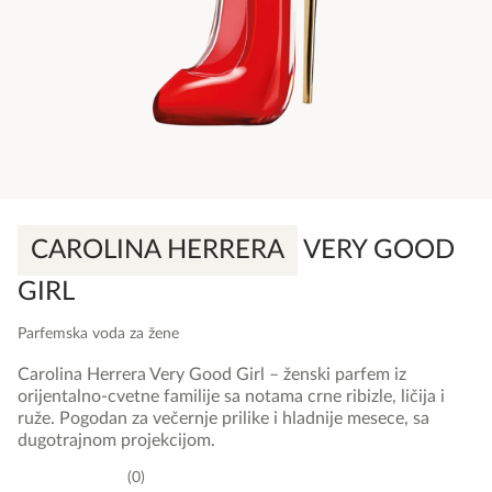
CAROLINA HERRERA
VERY GOOD
GIRL
Parfemska voda za žene
Carolina Herrera Very Good Girl – ženski parfem iz
orijentalno-cvetne familije sa notama crne ribizle, ličija i
ruže. Pogodan za večernje prilike i hladnije mesece, sa
dugotrajnom projekcijom.
0
0,0