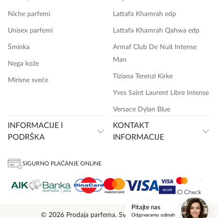
Niche parfemi
Lattafa Khamrah edp
Unisex parfemi
Lattafa Khamrah Qahwa edp
Šminka
Armaf Club De Nuit Intense
Man
Nega kože
Tiziana Terenzi Kirke
Mirisne sveće
Yves Saint Laurent Libre Intense
Versace Dylan Blue
INFORMACIJE I
KONTAKT
PODRŠKA
INFORMACIJE
SIGURNO PLAĆANJE ONLINE
onlinemedia.rs
Pitajte nas
© 2026 Prodaja parfema. Sva prava zadržana.
Odgovaramo odmah