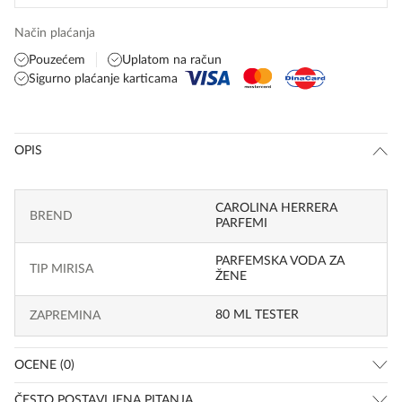
Način plaćanja
Pouzećem
Uplatom na račun
Sigurno plaćanje karticama
OPIS
CAROLINA HERRERA
BREND
PARFEMI
PARFEMSKA VODA ZA
TIP MIRISA
ŽENE
80 ML TESTER
ZAPREMINA
OCENE (0)
ČESTO POSTAVLJENA PITANJA