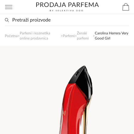
Parfemi i kozmetika
Ženski
Carolina Herrera Very
SlađanAi Asistent
Početna
>
>
Parfemi
>
>
online prodavnica
parfemi
Good Girl
Online
Zdravo, tu sam da Vam pomognem da 
poručite svoj omiljeni parfem danas ali i za 
sva ostala pitanja?