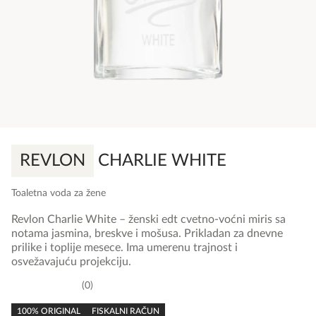
REVLON
CHARLIE WHITE
Toaletna voda za žene
Revlon Charlie White – ženski edt cvetno-voćni miris sa
notama jasmina, breskve i mošusa. Prikladan za dnevne
prilike i toplije mesece. Ima umerenu trajnost i
osvežavajuću projekciju.
0
0,0
rating
100% ORIGINAL
FISKALNI RAČUN