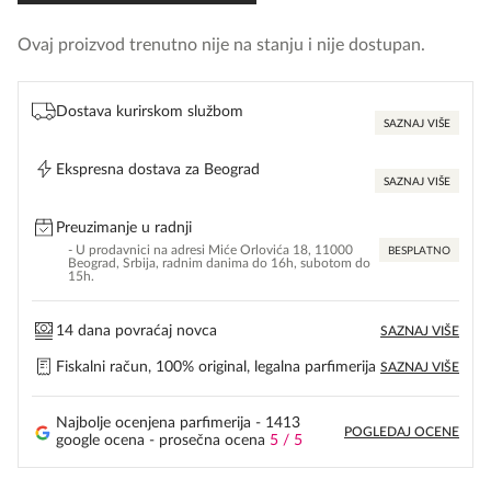
Ovaj proizvod trenutno nije na stanju i nije dostupan.
Dostava kurirskom službom
SAZNAJ VIŠE
Ekspresna dostava za Beograd
SAZNAJ VIŠE
Preuzimanje u radnji
- U prodavnici na adresi Miće Orlovića 18, 11000
BESPLATNO
Beograd, Srbija, radnim danima do 16h, subotom do
15h.
14 dana povraćaj novca
SAZNAJ VIŠE
Fiskalni račun, 100% original, legalna parfimerija
SAZNAJ VIŠE
Najbolje ocenjena parfimerija - 1413
POGLEDAJ OCENE
google ocena - prosečna ocena
5 / 5