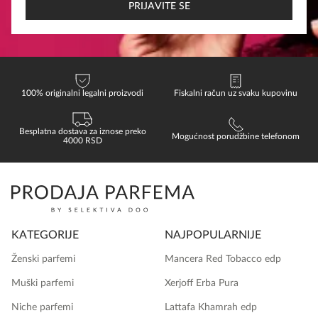
EMAIL
PRIJAVITE SE
100% originalni legalni proizvodi
Fiskalni račun uz svaku kupovinu
Besplatna dostava za iznose preko
Mogućnost porudžbine telefonom
4000 RSD
KATEGORIJE
NAJPOPULARNIJE
Ženski parfemi
Mancera Red Tobacco edp
Muški parfemi
Xerjoff Erba Pura
Niche parfemi
Lattafa Khamrah edp