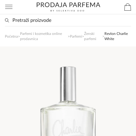
Parfemi i kozmetika online
Ženski
Revlon Charlie
SlađanAi Asistent
Početna
>
>
Parfemi
>
>
prodavnica
parfemi
White
Online
Zdravo, tu sam da Vam pomognem da 
poručite svoj omiljeni parfem danas ali i za 
sva ostala pitanja?