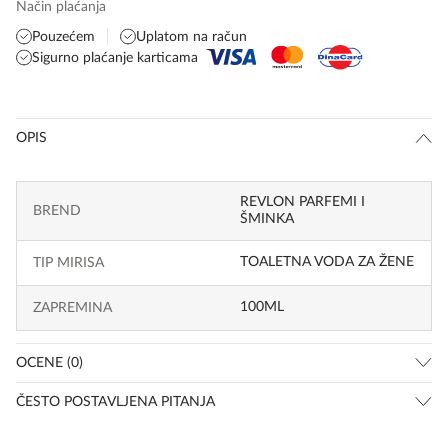
Način plaćanja
Pouzećem
Uplatom na račun
Sigurno plaćanje karticama
OPIS
REVLON PARFEMI I
BREND
ŠMINKA
TOALETNA VODA ZA ŽENE
TIP MIRISA
100ML
ZAPREMINA
OCENE (0)
ČESTO POSTAVLJENA PITANJA