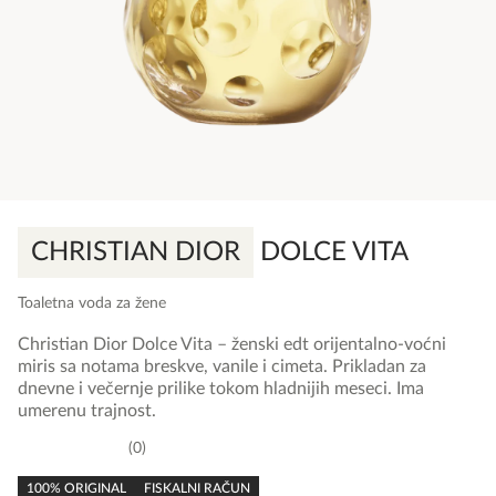
CHRISTIAN DIOR
DOLCE VITA
Toaletna voda za žene
Christian Dior Dolce Vita – ženski edt orijentalno-voćni
miris sa notama breskve, vanile i cimeta. Prikladan za
dnevne i večernje prilike tokom hladnijih meseci. Ima
umerenu trajnost.
0
0,0
rating
100% ORIGINAL
FISKALNI RAČUN