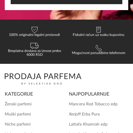
100% originalni legalni proizvodi
Fiskalni račun uz svaku kupovinu
Besplatna dostava za iznose preko
Mogućnost porudžbine telefonom
4000 RSD
KATEGORIJE
NAJPOPULARNIJE
Ženski parfemi
Mancera Red Tobacco edp
Muški parfemi
Xerjoff Erba Pura
Niche parfemi
Lattafa Khamrah edp