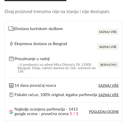
Ovaj proizvod trenutno nije na stanju i nije dostupan.
Dostava kurirskom službom
SAZNAJ VIŠE
Ekspresna dostava za Beograd
SAZNAJ VIŠE
Preuzimanje u radnji
- U prodavnici na adresi Miće Orlovića 18, 11000
BESPLATNO
Beograd, Srbija, radnim danima do 16h, subotom do
15h.
14 dana povraćaj novca
SAZNAJ VIŠE
Fiskalni račun, 100% original, legalna parfimerija
SAZNAJ VIŠE
Najbolje ocenjena parfimerija - 1413
POGLEDAJ OCENE
google ocena - prosečna ocena
5 / 5