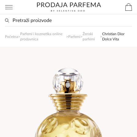
Parfemi i kozmetika online
Ženski
Christian Dior
SlađanAi Asistent
Početna
>
>
Parfemi
>
>
prodavnica
parfemi
Dolce Vita
Online
Zdravo, tu sam da Vam pomognem da 
poručite svoj omiljeni parfem danas ali i za 
sva ostala pitanja?