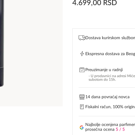
4.699,00
RSD
Dostava kurirskom službo
Ekspresna dostava za Beo
Preuzimanje u radnji
- U prodavnici na adresi Mić
subotom do 15h.
14 dana povraćaj novca
Fiskalni račun, 100% origina
Najbolje ocenjena parfimer
prosečna ocena
5 / 5