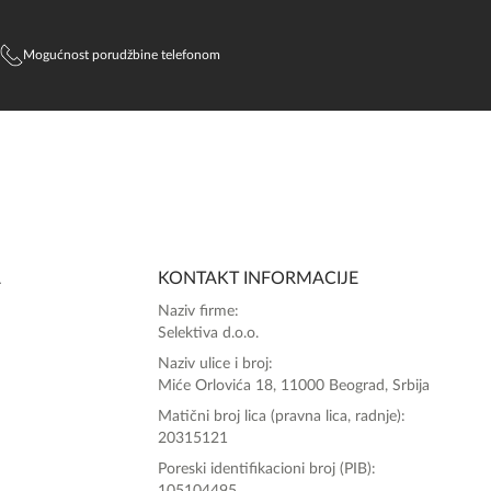
Mogućnost porudžbine telefonom
SlađanAi Asistent
Online
A
KONTAKT INFORMACIJE
Zdravo, tu sam da Vam pomognem da 
Naziv firme:
poručite svoj omiljeni parfem danas ali i za 
Selektiva d.o.o.
sva ostala pitanja?
Naziv ulice i broj:
Miće Orlovića 18, 11000 Beograd, Srbija
Matični broj lica (pravna lica, radnje):
20315121
Poreski identifikacioni broj (PIB):