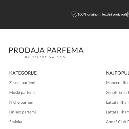
100% originalni legalni proizvodi
KATEGORIJE
NAJPOPUL
Ženski parfemi
Mancera Red
Muški parfemi
Xerjoff Erba 
Niche parfemi
Lattafa Kha
Unisex parfemi
Lattafa Kha
Šminka
Armaf Club 