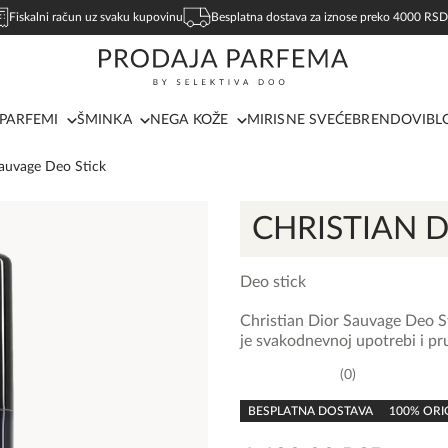
Fiskalni račun uz svaku kupovinu
Besplatna dostava za iznose preko 4000 RSD
PARFEMI
ŠMINKA
NEGA KOŽE
MIRISNE SVEĆE
BRENDOVI
BL
Sauvage Deo Stick
CHRISTIAN 
Deo stick
Christian Dior Sauvage Deo S
je svakodnevnoj upotrebi i pru
0
0,0
rating
BESPLATNA DOSTAVA
100% ORI