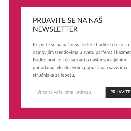
PRIJAVITE SE NA NAŠ
NEWSLETTER
Prijavite se na naš newsletter i budite u toku sa
najnovijim trendovima u svetu parfema i kozmet
Budite prvi koji će saznati o našim specijalnim
ponudama, ekskluzivnim popustima i savetima
stručnjaka za lepotu.
EMAIL
PRIJAVITE
EMAIL
EMAIL