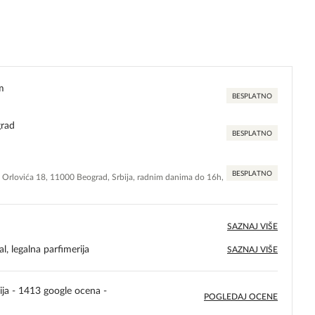
m
BESPLATNO
grad
BESPLATNO
BESPLATNO
e Orlovića 18, 11000 Beograd, Srbija, radnim danima do 16h,
SAZNAJ VIŠE
l, legalna parfimerija
SAZNAJ VIŠE
ija - 1413 google ocena -
POGLEDAJ OCENE
5,0
rating