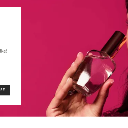
ike!
 SE