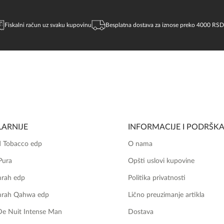
Fiskalni račun uz svaku kupovinu
Besplatna dostava za iznose preko 4000 RSD
ARNIJE
INFORMACIJE I PODRŠK
 Tobacco edp
O nama
Pura
Opšti uslovi kupovine
mrah edp
Politika privatnosti
mrah Qahwa edp
Lično preuzimanje artikla
De Nuit Intense Man
Dostava