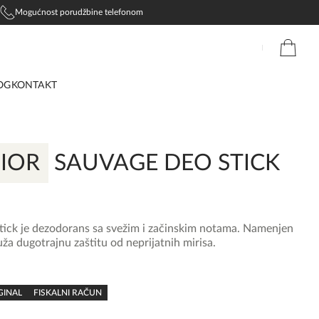
Mogućnost porudžbine telefonom
OG
KONTAKT
DIOR
SAUVAGE DEO STICK
tick je dezodorans sa svežim i začinskim notama. Namenjen
ža dugotrajnu zaštitu od neprijatnih mirisa.
GINAL
FISKALNI RAČUN