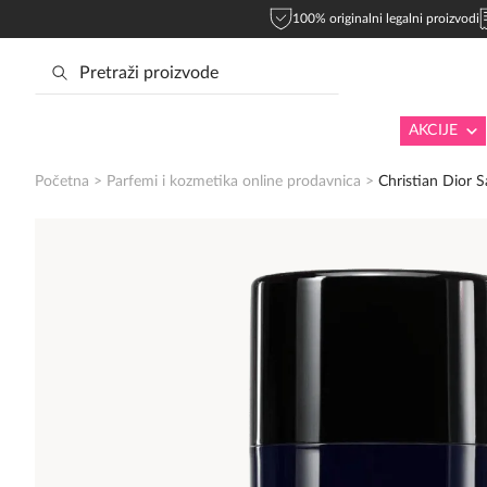
100% originalni legalni proizvodi
AKCIJE
Početna
>
Parfemi i kozmetika online prodavnica
>
Christian Dior 