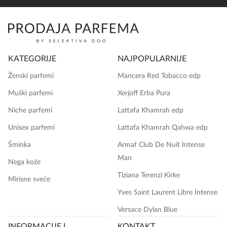
KATEGORIJE
NAJPOPULARNIJE
Ženski parfemi
Mancera Red Tobacco edp
Muški parfemi
Xerjoff Erba Pura
Niche parfemi
Lattafa Khamrah edp
Unisex parfemi
Lattafa Khamrah Qahwa edp
Šminka
Armaf Club De Nuit Intense
Man
Nega kože
Tiziana Terenzi Kirke
Mirisne sveće
Yves Saint Laurent Libre Intense
Versace Dylan Blue
INFORMACIJE I
KONTAKT