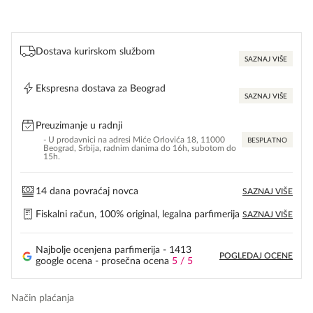
Dostava kurirskom službom
SAZNAJ VIŠE
Ekspresna dostava za Beograd
SAZNAJ VIŠE
Preuzimanje u radnji
- U prodavnici na adresi Miće Orlovića 18, 11000
BESPLATNO
Beograd, Srbija, radnim danima do 16h, subotom do
15h.
14 dana povraćaj novca
SAZNAJ VIŠE
Fiskalni račun, 100% original, legalna parfimerija
SAZNAJ VIŠE
Najbolje ocenjena parfimerija - 1413
POGLEDAJ OCENE
google ocena - prosečna ocena
5 / 5
Način plaćanja