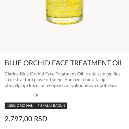
BLUE ORCHID FACE TREATMENT OIL
Clarins Blue Orchid Face Treatment Oil je ulje za negu lica
sa ekstraktom plave orhideje. Pomaže u hidrataciji i
obnavljanju kože, namenjeno za svakodnevnu upotrebu.
0
0,0
rating
100% ORIGINAL
FISKALNI RAČUN
2.797,00
RSD