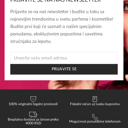
PRIJAVITE SE NA NAŠ NEWSLETTER
Prijavite se na naš newsletter i budite u toku sa
najnovijim trendovima u svetu parfema i kozmetike!
Budite prvi koji će saznati o našim specijalnim
ponudama, ekskluzivnim popustima i savetima
stručnjaka za lepotu.
EMAIL
*
EMAIL
PRIJAVITE SE
100% originalni legalni proizvodi
Fiskalni račun uz svaku kupovinu
Besplatna dostava za iznose preko
Mogućnost porudžbine telefonom
4000 RSD