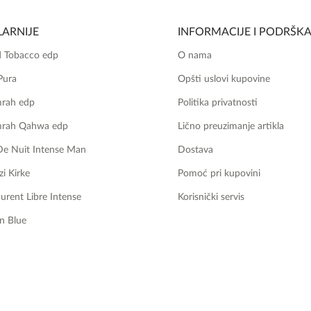
ARNIJE
INFORMACIJE I PODRŠK
 Tobacco edp
O nama
Pura
Opšti uslovi kupovine
mrah edp
Politika privatnosti
mrah Qahwa edp
Lično preuzimanje artikla
De Nuit Intense Man
Dostava
zi Kirke
Pomoć pri kupovini
aurent Libre Intense
Korisnički servis
n Blue