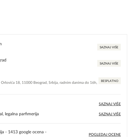
m
SAZNAJ VIŠE
grad
SAZNAJ VIŠE
BESPLATNO
e Orlovića 18, 11000 Beograd, Srbija, radnim danima do 16h,
SAZNAJ VIŠE
l, legalna parfimerija
SAZNAJ VIŠE
ija - 1413 google ocena -
POGLEDAJ OCENE
5,0