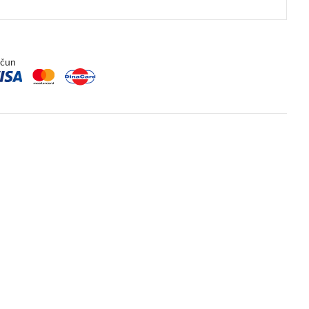
rating
ačun