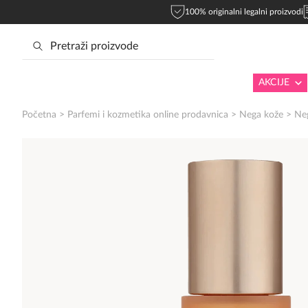
100% originalni legalni proizvodi
AKCIJE
Početna
>
Parfemi i kozmetika online prodavnica
>
Nega kože
>
Neg