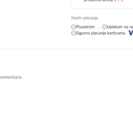
prosečna ocena
5 / 5
Način plaćanja
Pouzećem
Uplatom na r
Sigurno plaćanje karticama
komentara.