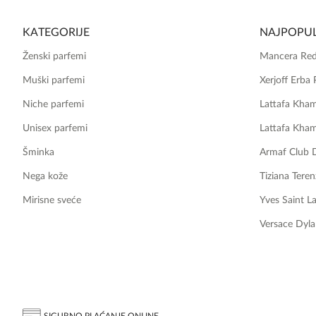
KATEGORIJE
NAJPOPUL
Ženski parfemi
Mancera Red
Muški parfemi
Xerjoff Erba 
Niche parfemi
Lattafa Kha
Unisex parfemi
Lattafa Kha
Šminka
Armaf Club 
Nega kože
Tiziana Teren
Mirisne sveće
Yves Saint L
Versace Dyla
SIGURNO PLAĆANJE ONLINE