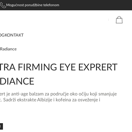
Mogućnost porudžbine telefonom
OG
KONTAKT
&Radiance
RA FIRMING EYE EXPRERT
DIANCE
ert je anti-age balzam za područje oko očiju koji smanjuje
 Sadrži ekstrakte Albizije i kofeina za osveženje i
N