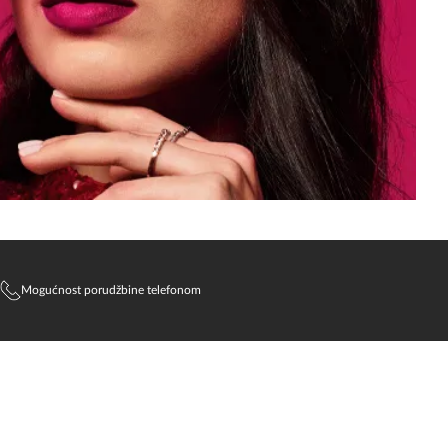
Mogućnost porudžbine telefonom
SlađanAi Asistent