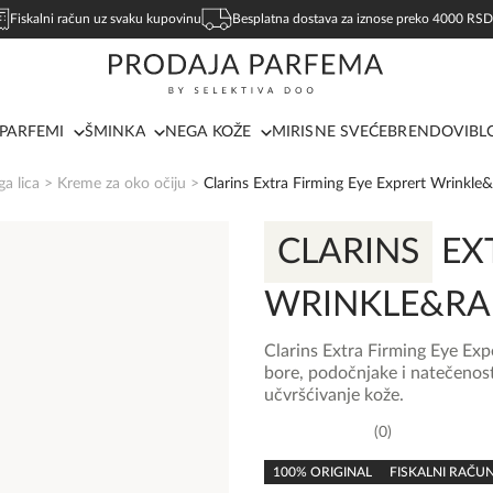
Fiskalni račun uz svaku kupovinu
Besplatna dostava za iznose preko 4000 RSD
PARFEMI
ŠMINKA
NEGA KOŽE
MIRISNE SVEĆE
BRENDOVI
BL
a lica
>
Kreme za oko očiju
>
Clarins Extra Firming Eye Exprert Wrinkle
CLARINS
EXT
WRINKLE&RA
Clarins Extra Firming Eye Exp
bore, podočnjake i natečenost.
učvršćivanje kože.
0
0,0
rating
100% ORIGINAL
FISKALNI RAČU