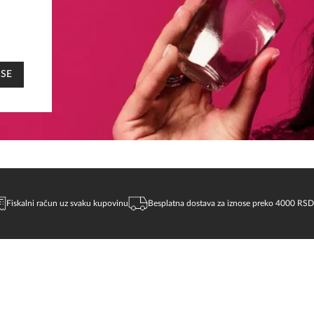
 SE
Fiskalni račun uz svaku kupovinu
Besplatna dostava za iznose preko 4000 RSD