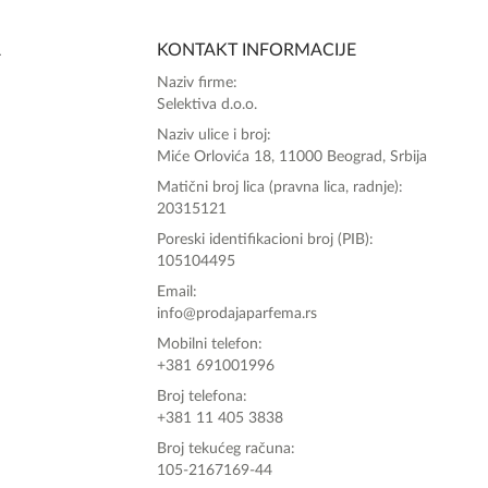
Online
A
KONTAKT INFORMACIJE
Zdravo, tu sam da Vam pomognem da 
Naziv firme:
poručite svoj omiljeni parfem danas ali i za 
Selektiva d.o.o.
sva ostala pitanja?
Naziv ulice i broj:
Miće Orlovića 18, 11000 Beograd, Srbija
Matični broj lica (pravna lica, radnje):
20315121
Poreski identifikacioni broj (PIB):
105104495
Email:
info@prodajaparfema.rs
Mobilni telefon:
+381 691001996
Broj telefona:
+381 11 405 3838
Broj tekućeg računa:
105-2167169-44