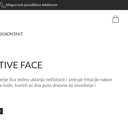
Mogućnost porudžbine telefonom
OG
KONTAKT
TIVE FACE
enje lica nežno uklanja nečistoće i smiruje iritacije nakon
e kože, koristi se dva puta dnevno za osveženje i
N