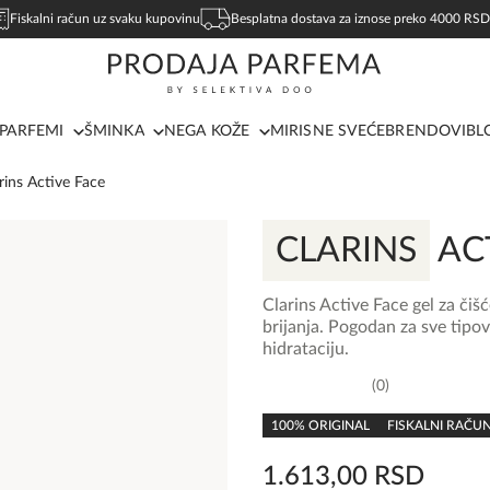
Fiskalni račun uz svaku kupovinu
Besplatna dostava za iznose preko 4000 RSD
PARFEMI
ŠMINKA
NEGA KOŽE
MIRISNE SVEĆE
BRENDOVI
BL
rins Active Face
CLARINS
AC
Clarins Active Face gel za čišć
brijanja. Pogodan za sve tipov
hidrataciju.
0
0,0
rating
100% ORIGINAL
FISKALNI RAČU
1.613,00
RSD