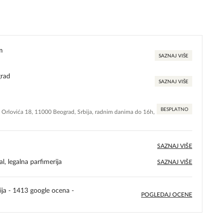
m
SAZNAJ VIŠE
grad
SAZNAJ VIŠE
BESPLATNO
e Orlovića 18, 11000 Beograd, Srbija, radnim danima do 16h,
SAZNAJ VIŠE
l, legalna parfimerija
SAZNAJ VIŠE
ija - 1413 google ocena -
POGLEDAJ OCENE
5,0
rating