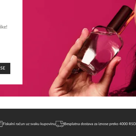
ike!
 SE
Fiskalni račun uz svaku kupovinu
Besplatna dostava za iznose preko 4000 RSD