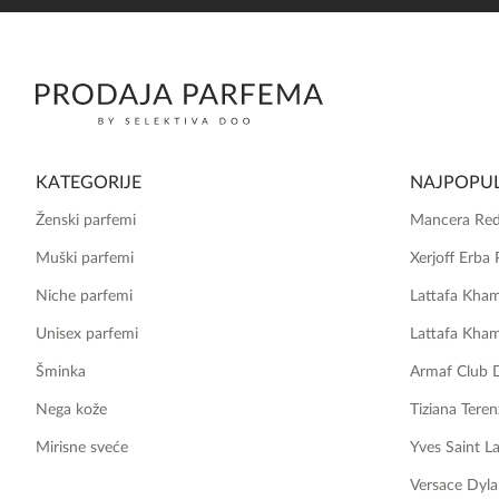
KATEGORIJE
NAJPOPUL
Ženski parfemi
Mancera Red
Muški parfemi
Xerjoff Erba 
Niche parfemi
Lattafa Kha
Unisex parfemi
Lattafa Kha
Šminka
Armaf Club 
Nega kože
Tiziana Teren
Mirisne sveće
Yves Saint L
Versace Dyla