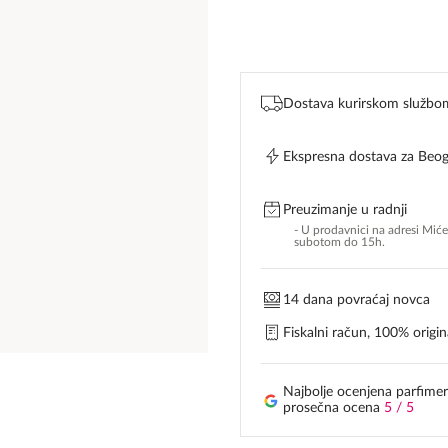
Dostava kurirskom službo
Ekspresna dostava za Beo
Preuzimanje u radnji
- U prodavnici na adresi Mić
subotom do 15h.
14 dana povraćaj novca
Fiskalni račun, 100% origina
Najbolje ocenjena parfimer
prosečna ocena
5 / 5