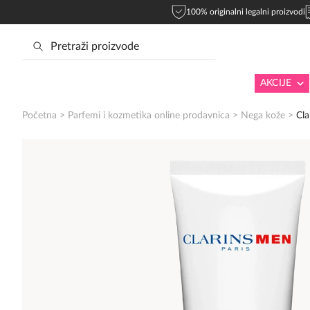
100% originalni legalni proizvodi
AKCIJE
Početna
>
Parfemi i kozmetika online prodavnica
>
Nega kože
>
Cla