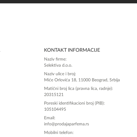
SlađanAi Asistent
Online
A
KONTAKT INFORMACIJE
Zdravo, tu sam da Vam pomognem da 
Naziv firme:
poručite svoj omiljeni parfem danas ali i za 
Selektiva d.o.o.
sva ostala pitanja?
Naziv ulice i broj:
Miće Orlovića 18, 11000 Beograd, Srbija
Matični broj lica (pravna lica, radnje):
20315121
Poreski identifikacioni broj (PIB):
105104495
Email:
info@prodajaparfema.rs
Mobilni telefon: