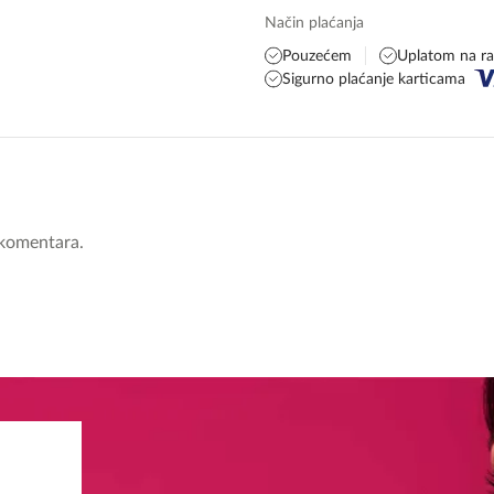
Način plaćanja
Pouzećem
Uplatom na r
Sigurno plaćanje karticama
komentara.