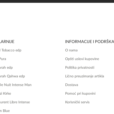
ARNIJE
INFORMACIJE I PODRŠK
 Tobacco edp
O nama
Pura
Opšti uslovi kupovine
mrah edp
Politika privatnosti
mrah Qahwa edp
Lično preuzimanje artikla
De Nuit Intense Man
Dostava
zi Kirke
Pomoć pri kupovini
aurent Libre Intense
Korisnički servis
n Blue