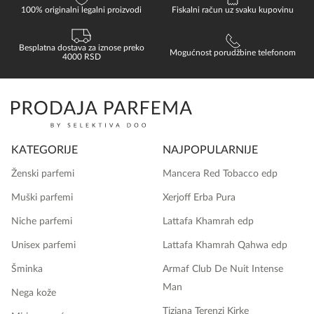
100% originalni legalni proizvodi
Fiskalni račun uz svaku kupovinu
Besplatna dostava za iznose preko
Mogućnost porudžbine telefonom
4000 RSD
KATEGORIJE
NAJPOPULARNIJE
Ženski parfemi
Mancera Red Tobacco edp
Muški parfemi
Xerjoff Erba Pura
Niche parfemi
Lattafa Khamrah edp
Unisex parfemi
Lattafa Khamrah Qahwa edp
Šminka
Armaf Club De Nuit Intense
Man
Nega kože
Tiziana Terenzi Kirke