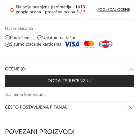
Najbolje ocenjena parfimerija - 1413
POGLEDAJ OCENE
google ocena - prosečna ocena
5 / 5
Način plaćanja
Pouzećem
Uplatom na račun
Sigurno plaćanje karticama
OCENE (0)
DODAJTE RECENZIJU
Još nema komentara.
ČESTO POSTAVLJENA PITANJA
POVEZANI PROIZVODI