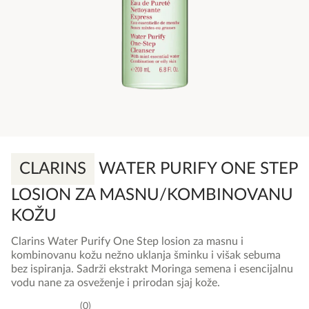
CLARINS
WATER PURIFY ONE STEP
LOSION ZA MASNU/KOMBINOVANU
KOŽU
Clarins Water Purify One Step losion za masnu i
kombinovanu kožu nežno uklanja šminku i višak sebuma
bez ispiranja. Sadrži ekstrakt Moringa semena i esencijalnu
vodu nane za osveženje i prirodan sjaj kože.
0