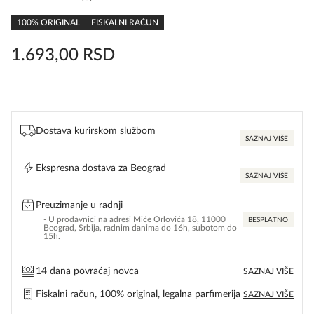
0,0
rating
100% ORIGINAL
FISKALNI RAČUN
1.693,00
RSD
Dostava kurirskom službom
SAZNAJ VIŠE
Ekspresna dostava za Beograd
SAZNAJ VIŠE
Preuzimanje u radnji
- U prodavnici na adresi Miće Orlovića 18, 11000
BESPLATNO
Beograd, Srbija, radnim danima do 16h, subotom do
15h.
14 dana povraćaj novca
SAZNAJ VIŠE
Fiskalni račun, 100% original, legalna parfimerija
SAZNAJ VIŠE