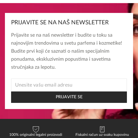
PRIJAVITE SE NA NAŠ NEWSLETTER
Prijavite se na naš newsletter i budite u toku sa
najnovijim trendovima u svetu parfema i kozmetike!
Budite prvi koji će saznati o našim specijalnim
ponudama, ekskluzivnim popustima i savetima
stručnjaka za lepotu.
EMAIL
EMAIL
EMAIL
PRIJAVITE SE
100% originalni legalni proizvodi
Fiskalni račun uz svaku kupovinu