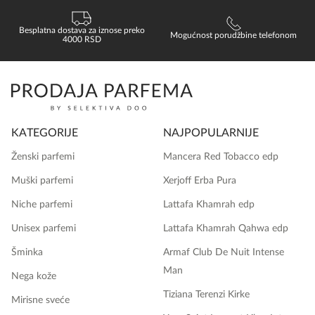
Besplatna dostava za iznose preko
Mogućnost porudžbine telefonom
4000 RSD
KATEGORIJE
NAJPOPULARNIJE
Ženski parfemi
Mancera Red Tobacco edp
Muški parfemi
Xerjoff Erba Pura
Niche parfemi
Lattafa Khamrah edp
Unisex parfemi
Lattafa Khamrah Qahwa edp
Šminka
Armaf Club De Nuit Intense
Man
Nega kože
Tiziana Terenzi Kirke
Mirisne sveće