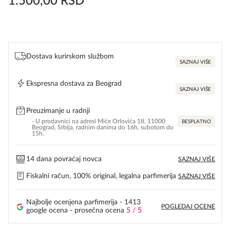
1.500,00
RSD
Dostava kurirskom službom
SAZNAJ VIŠE
Ekspresna dostava za Beograd
SAZNAJ VIŠE
Preuzimanje u radnji
- U prodavnici na adresi Miće Orlovića 18, 11000
BESPLATNO
Beograd, Srbija, radnim danima do 16h, subotom do
15h.
14 dana povraćaj novca
SAZNAJ VIŠE
Fiskalni račun, 100% original, legalna parfimerija
SAZNAJ VIŠE
Najbolje ocenjena parfimerija - 1413
POGLEDAJ OCENE
google ocena - prosečna ocena
5 / 5