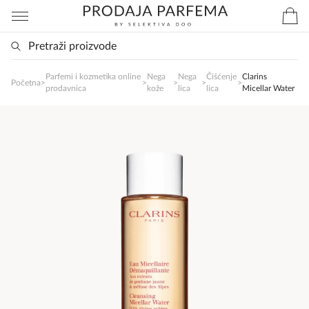
Parfemi i kozmetika online
Nega
Nega
Čišćenje
Clarins
SlađanAi Asistent
Početna
>
>
>
>
>
prodavnica
kože
lica
lica
Micellar Water
Online
Zdravo, tu sam da Vam pomognem da 
poručite svoj omiljeni parfem danas ali i za 
sva ostala pitanja?