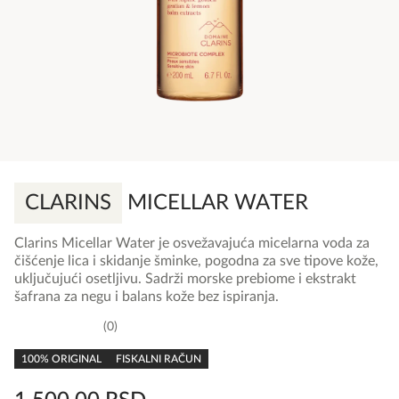
CLARINS
MICELLAR WATER
Clarins Micellar Water je osvežavajuća micelarna voda za
čišćenje lica i skidanje šminke, pogodna za sve tipove kože,
uključujući osetljivu. Sadrži morske prebiome i ekstrakt
šafrana za negu i balans kože bez ispiranja.
0
0,0
rating
100% ORIGINAL
FISKALNI RAČUN