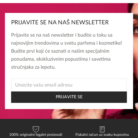
PRIJAVITE SE NA NAŠ NEWSLETTER
Prijavite se na naš newsletter i budite u toku sa
najnovijim trendovima u svetu parfema i kozmetike!
Budite prvi koji će saznati o našim specijalnim
ponudama, ekskluzivnim popustima i savetima
stručnjaka za lepotu.
EMAIL
EMAIL
EMAIL
PRIJAVITE SE
100% originalni legalni proizvodi
Fiskalni račun uz svaku kupovinu