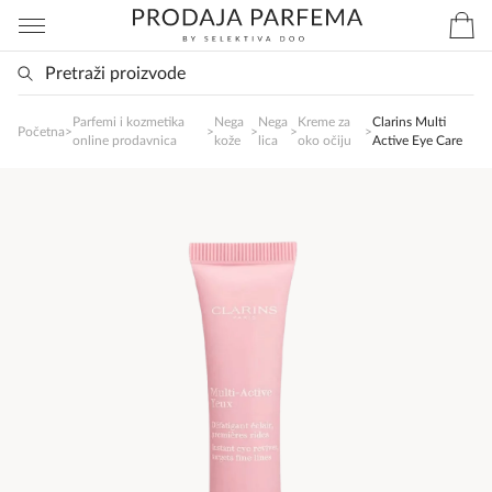
Parfemi i kozmetika
Nega
Nega
Kreme za
Clarins Multi
SlađanAi Asistent
Početna
>
>
>
>
>
online prodavnica
kože
lica
oko očiju
Active Eye Care
Online
Zdravo, tu sam da Vam pomognem da 
poručite svoj omiljeni parfem danas ali i za 
sva ostala pitanja?