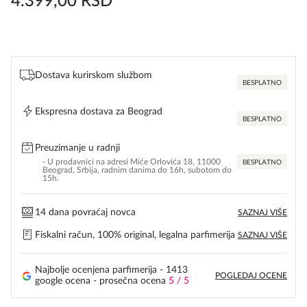
4.399,00
RSD
Dostava kurirskom službom
BESPLATNO
Ekspresna dostava za Beograd
BESPLATNO
Preuzimanje u radnji
- U prodavnici na adresi Miće Orlovića 18, 11000
BESPLATNO
Beograd, Srbija, radnim danima do 16h, subotom do
15h.
14 dana povraćaj novca
SAZNAJ VIŠE
Fiskalni račun, 100% original, legalna parfimerija
SAZNAJ VIŠE
Najbolje ocenjena parfimerija - 1413
POGLEDAJ OCENE
google ocena - prosečna ocena
5 / 5