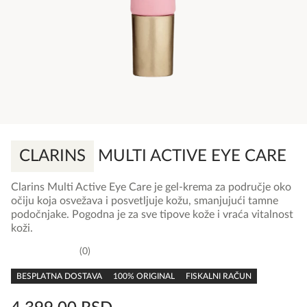
CLARINS
MULTI ACTIVE EYE CARE
Clarins Multi Active Eye Care je gel-krema za područje oko
očiju koja osvežava i posvetljuje kožu, smanjujući tamne
podočnjake. Pogodna je za sve tipove kože i vraća vitalnost
koži.
0
0,0
rating
BESPLATNA DOSTAVA
100% ORIGINAL
FISKALNI RAČUN