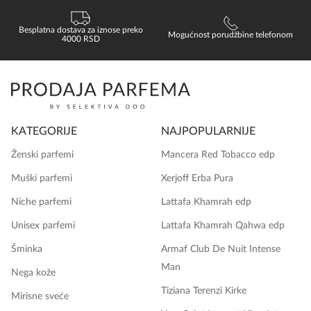
Besplatna dostava za iznose preko
Mogućnost porudžbine telefonom
4000 RSD
KATEGORIJE
NAJPOPULARNIJE
Ženski parfemi
Mancera Red Tobacco edp
Muški parfemi
Xerjoff Erba Pura
Niche parfemi
Lattafa Khamrah edp
Unisex parfemi
Lattafa Khamrah Qahwa edp
Šminka
Armaf Club De Nuit Intense
Man
Nega kože
Tiziana Terenzi Kirke
Mirisne sveće