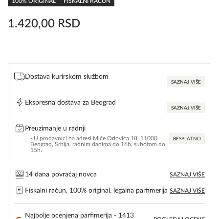
100% ORIGINAL
FISKALNI RAČUN
1.420,00
RSD
Dostava kurirskom službom
SAZNAJ VIŠE
Ekspresna dostava za Beograd
SAZNAJ VIŠE
Preuzimanje u radnji
- U prodavnici na adresi Miće Orlovića 18, 11000
BESPLATNO
Beograd, Srbija, radnim danima do 16h, subotom do
15h.
14 dana povraćaj novca
SAZNAJ VIŠE
Fiskalni račun, 100% original, legalna parfimerija
SAZNAJ VIŠE
Najbolje ocenjena parfimerija - 1413