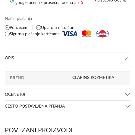
POGLEDAJ OCENE
google ocena - prosečna ocena
5 / 5
Način plaćanja
Pouzećem
Uplatom na račun
Sigurno plaćanje karticama
OPIS
CLARINS KOZMETIKA
BREND
OCENE (0)
ČESTO POSTAVLJENA PITANJA
POVEZANI PROIZVODI