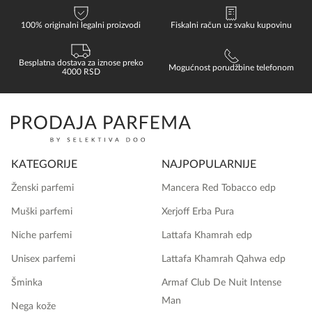
100% originalni legalni proizvodi
Fiskalni račun uz svaku kupovinu
Besplatna dostava za iznose preko
Mogućnost porudžbine telefonom
4000 RSD
KATEGORIJE
NAJPOPULARNIJE
Ženski parfemi
Mancera Red Tobacco edp
Muški parfemi
Xerjoff Erba Pura
Niche parfemi
Lattafa Khamrah edp
Unisex parfemi
Lattafa Khamrah Qahwa edp
Šminka
Armaf Club De Nuit Intense
Man
Nega kože