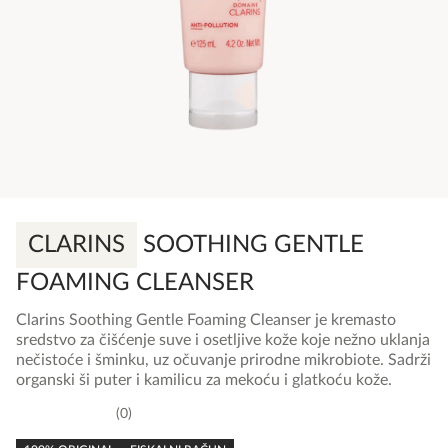
CLARINS
SOOTHING GENTLE
FOAMING CLEANSER
Clarins Soothing Gentle Foaming Cleanser je kremasto
sredstvo za čišćenje suve i osetljive kože koje nežno uklanja
nečistoće i šminku, uz očuvanje prirodne mikrobiote. Sadrži
organski ši puter i kamilicu za mekoću i glatkoću kože.
0
0,0
rating